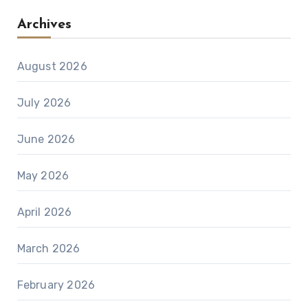
Archives
August 2026
July 2026
June 2026
May 2026
April 2026
March 2026
February 2026