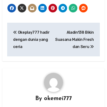
Post
Okeplay777 hadir
Aladin138 Bikin
navigation
dengan dunia yang
Suasana Makin Fresh
ceria
dan Seru
By
okemei777