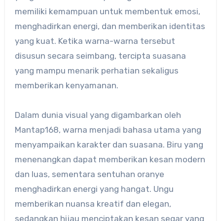
memiliki kemampuan untuk membentuk emosi,
menghadirkan energi, dan memberikan identitas
yang kuat. Ketika warna-warna tersebut
disusun secara seimbang, tercipta suasana
yang mampu menarik perhatian sekaligus
memberikan kenyamanan.
Dalam dunia visual yang digambarkan oleh
Mantap168, warna menjadi bahasa utama yang
menyampaikan karakter dan suasana. Biru yang
menenangkan dapat memberikan kesan modern
dan luas, sementara sentuhan oranye
menghadirkan energi yang hangat. Ungu
memberikan nuansa kreatif dan elegan,
sedangkan hijau menciptakan kesan segar yang