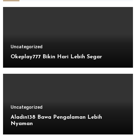
Uncategorized
Okeplay777 Bikin Hari Lebih Segar
Uncategorized
Aladin138 Bawa Pengalaman Lebih
Nyaman