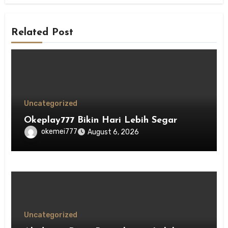
Related Post
Uncategorized
Okeplay777 Bikin Hari Lebih Segar
okemei777
August 6, 2026
Uncategorized