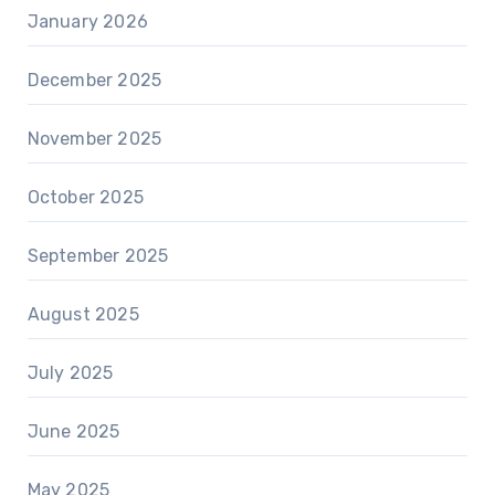
January 2026
December 2025
November 2025
October 2025
September 2025
August 2025
July 2025
June 2025
May 2025