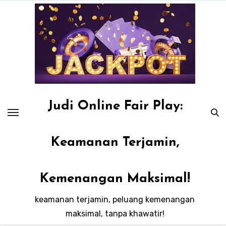
Skip
to
content
Judi Online Fair Play:
Keamanan Terjamin,
Kemenangan Maksimal!
keamanan terjamin, peluang kemenangan
maksimal, tanpa khawatir!