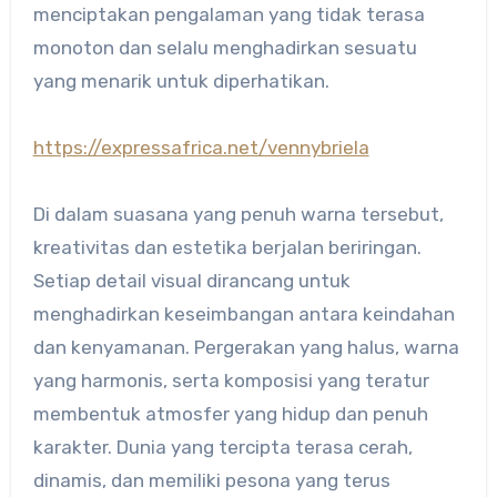
menciptakan pengalaman yang tidak terasa
monoton dan selalu menghadirkan sesuatu
yang menarik untuk diperhatikan.
https://expressafrica.net/vennybriela
Di dalam suasana yang penuh warna tersebut,
kreativitas dan estetika berjalan beriringan.
Setiap detail visual dirancang untuk
menghadirkan keseimbangan antara keindahan
dan kenyamanan. Pergerakan yang halus, warna
yang harmonis, serta komposisi yang teratur
membentuk atmosfer yang hidup dan penuh
karakter. Dunia yang tercipta terasa cerah,
dinamis, dan memiliki pesona yang terus