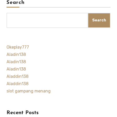
Search
Search
Okeplay777
Aladin138
Aladin138
Aladin138
Aladdin138
Aladdin138
slot gampang menang
Recent Posts