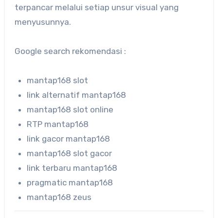
terpancar melalui setiap unsur visual yang
menyusunnya.
Google search rekomendasi :
mantap168 slot
link alternatif mantap168
mantap168 slot online
RTP mantap168
link gacor mantap168
mantap168 slot gacor
link terbaru mantap168
pragmatic mantap168
mantap168 zeus