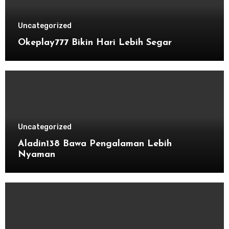
Uncategorized
Okeplay777 Bikin Hari Lebih Segar
Uncategorized
Aladin138 Bawa Pengalaman Lebih
Nyaman