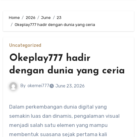
Home
2026
June
23
Okeplay777 hadir dengan dunia yang ceria
Uncategorized
Okeplay777 hadir
dengan dunia yang ceria
By
okemei777
June 23, 2026
Dalam perkembangan dunia digital yang
semakin luas dan dinamis, pengalaman visual
menjadi salah satu elemen yang mampu
membentuk suasana sejak pertama kali