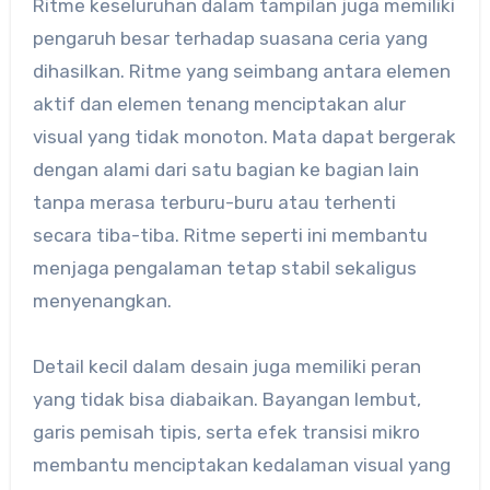
Ritme keseluruhan dalam tampilan juga memiliki
pengaruh besar terhadap suasana ceria yang
dihasilkan. Ritme yang seimbang antara elemen
aktif dan elemen tenang menciptakan alur
visual yang tidak monoton. Mata dapat bergerak
dengan alami dari satu bagian ke bagian lain
tanpa merasa terburu-buru atau terhenti
secara tiba-tiba. Ritme seperti ini membantu
menjaga pengalaman tetap stabil sekaligus
menyenangkan.
Detail kecil dalam desain juga memiliki peran
yang tidak bisa diabaikan. Bayangan lembut,
garis pemisah tipis, serta efek transisi mikro
membantu menciptakan kedalaman visual yang