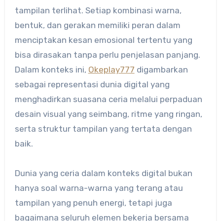
tampilan terlihat. Setiap kombinasi warna,
bentuk, dan gerakan memiliki peran dalam
menciptakan kesan emosional tertentu yang
bisa dirasakan tanpa perlu penjelasan panjang.
Dalam konteks ini,
Okeplay777
digambarkan
sebagai representasi dunia digital yang
menghadirkan suasana ceria melalui perpaduan
desain visual yang seimbang, ritme yang ringan,
serta struktur tampilan yang tertata dengan
baik.
Dunia yang ceria dalam konteks digital bukan
hanya soal warna-warna yang terang atau
tampilan yang penuh energi, tetapi juga
bagaimana seluruh elemen bekerja bersama