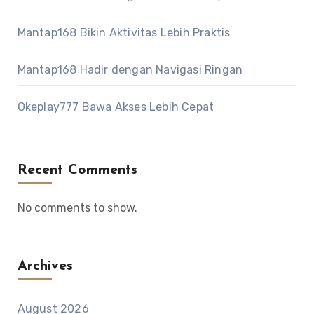
Mantap168 Bikin Aktivitas Lebih Praktis
Mantap168 Hadir dengan Navigasi Ringan
Okeplay777 Bawa Akses Lebih Cepat
Recent Comments
No comments to show.
Archives
August 2026