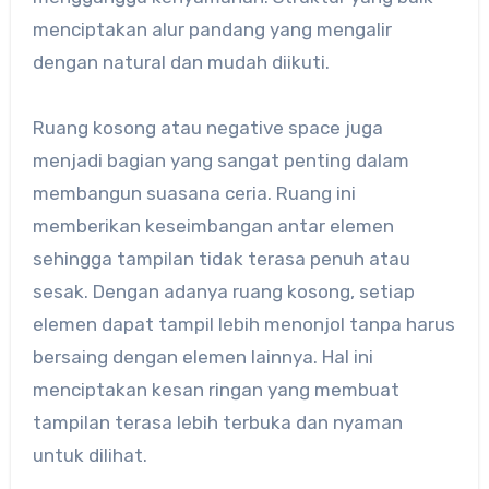
menciptakan alur pandang yang mengalir
dengan natural dan mudah diikuti.
Ruang kosong atau negative space juga
menjadi bagian yang sangat penting dalam
membangun suasana ceria. Ruang ini
memberikan keseimbangan antar elemen
sehingga tampilan tidak terasa penuh atau
sesak. Dengan adanya ruang kosong, setiap
elemen dapat tampil lebih menonjol tanpa harus
bersaing dengan elemen lainnya. Hal ini
menciptakan kesan ringan yang membuat
tampilan terasa lebih terbuka dan nyaman
untuk dilihat.