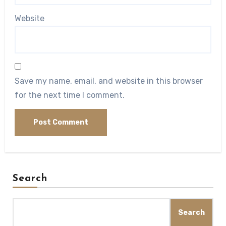
Website
Save my name, email, and website in this browser
for the next time I comment.
Search
Search