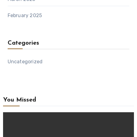
February 2025
Categories
Uncategorized
You Missed