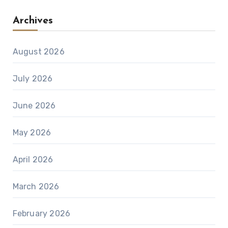
Archives
August 2026
July 2026
June 2026
May 2026
April 2026
March 2026
February 2026