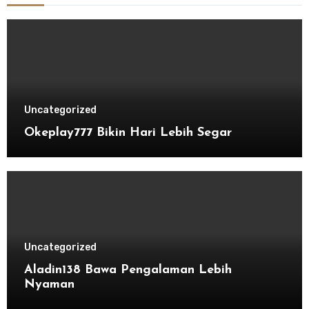
Uncategorized
Okeplay777 Bikin Hari Lebih Segar
Uncategorized
Aladin138 Bawa Pengalaman Lebih
Nyaman