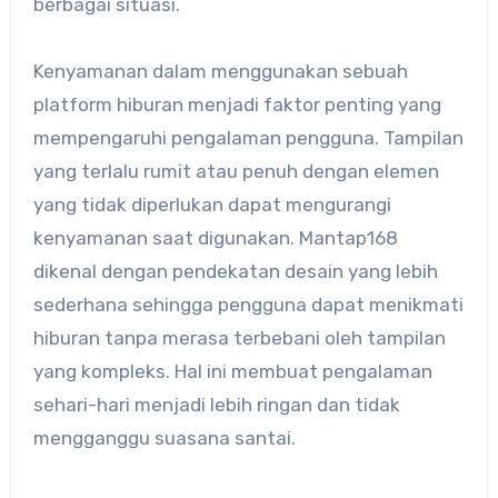
berbagai situasi.
Kenyamanan dalam menggunakan sebuah
platform hiburan menjadi faktor penting yang
mempengaruhi pengalaman pengguna. Tampilan
yang terlalu rumit atau penuh dengan elemen
yang tidak diperlukan dapat mengurangi
kenyamanan saat digunakan. Mantap168
dikenal dengan pendekatan desain yang lebih
sederhana sehingga pengguna dapat menikmati
hiburan tanpa merasa terbebani oleh tampilan
yang kompleks. Hal ini membuat pengalaman
sehari-hari menjadi lebih ringan dan tidak
mengganggu suasana santai.