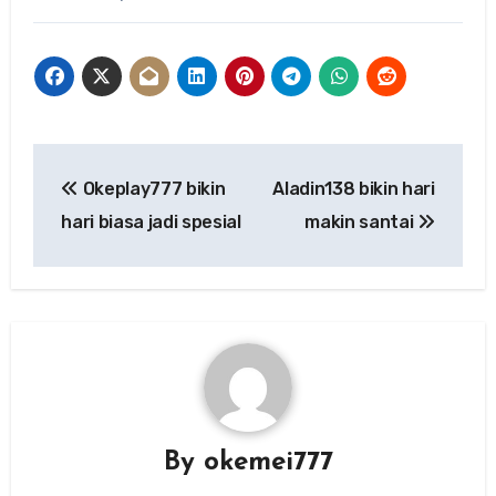
Post
Okeplay777 bikin
Aladin138 bikin hari
navigation
hari biasa jadi spesial
makin santai
By
okemei777