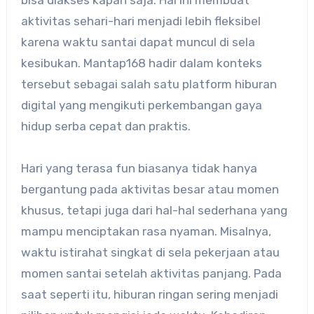
bisa diakses kapan saja. Hal ini membuat
aktivitas sehari-hari menjadi lebih fleksibel
karena waktu santai dapat muncul di sela
kesibukan. Mantap168 hadir dalam konteks
tersebut sebagai salah satu platform hiburan
digital yang mengikuti perkembangan gaya
hidup serba cepat dan praktis.
Hari yang terasa fun biasanya tidak hanya
bergantung pada aktivitas besar atau momen
khusus, tetapi juga dari hal-hal sederhana yang
mampu menciptakan rasa nyaman. Misalnya,
waktu istirahat singkat di sela pekerjaan atau
momen santai setelah aktivitas panjang. Pada
saat seperti itu, hiburan ringan sering menjadi