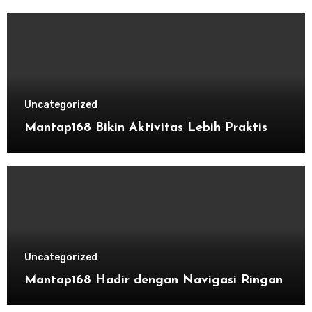
Uncategorized
Mantap168 Bikin Aktivitas Lebih Praktis
Uncategorized
Mantap168 Hadir dengan Navigasi Ringan