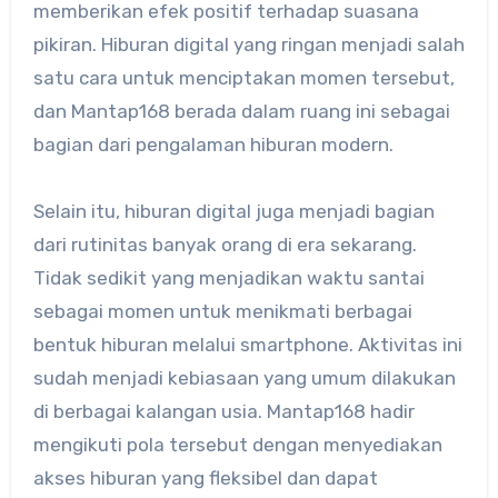
memberikan efek positif terhadap suasana
pikiran. Hiburan digital yang ringan menjadi salah
satu cara untuk menciptakan momen tersebut,
dan Mantap168 berada dalam ruang ini sebagai
bagian dari pengalaman hiburan modern.
Selain itu, hiburan digital juga menjadi bagian
dari rutinitas banyak orang di era sekarang.
Tidak sedikit yang menjadikan waktu santai
sebagai momen untuk menikmati berbagai
bentuk hiburan melalui smartphone. Aktivitas ini
sudah menjadi kebiasaan yang umum dilakukan
di berbagai kalangan usia. Mantap168 hadir
mengikuti pola tersebut dengan menyediakan
akses hiburan yang fleksibel dan dapat