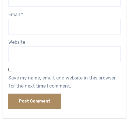
Email
*
Website
Save my name, email, and website in this browser
for the next time I comment.