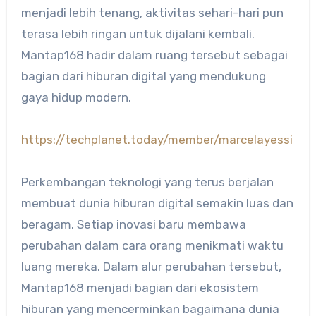
menjadi lebih tenang, aktivitas sehari-hari pun
terasa lebih ringan untuk dijalani kembali.
Mantap168 hadir dalam ruang tersebut sebagai
bagian dari hiburan digital yang mendukung
gaya hidup modern.
https://techplanet.today/member/marcelayessi
Perkembangan teknologi yang terus berjalan
membuat dunia hiburan digital semakin luas dan
beragam. Setiap inovasi baru membawa
perubahan dalam cara orang menikmati waktu
luang mereka. Dalam alur perubahan tersebut,
Mantap168 menjadi bagian dari ekosistem
hiburan yang mencerminkan bagaimana dunia