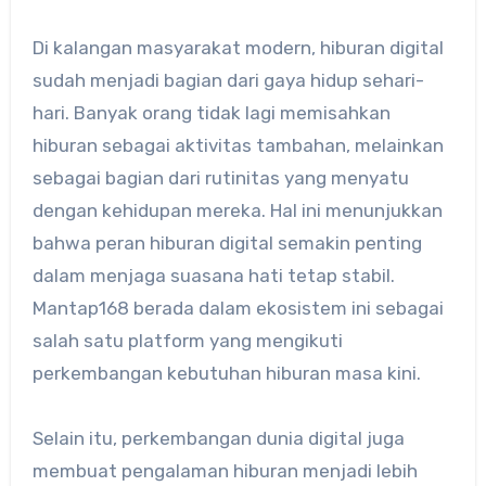
Di kalangan masyarakat modern, hiburan digital
sudah menjadi bagian dari gaya hidup sehari-
hari. Banyak orang tidak lagi memisahkan
hiburan sebagai aktivitas tambahan, melainkan
sebagai bagian dari rutinitas yang menyatu
dengan kehidupan mereka. Hal ini menunjukkan
bahwa peran hiburan digital semakin penting
dalam menjaga suasana hati tetap stabil.
Mantap168 berada dalam ekosistem ini sebagai
salah satu platform yang mengikuti
perkembangan kebutuhan hiburan masa kini.
Selain itu, perkembangan dunia digital juga
membuat pengalaman hiburan menjadi lebih