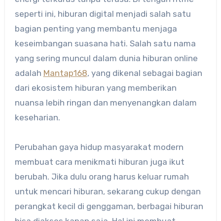
seperti ini, hiburan digital menjadi salah satu
bagian penting yang membantu menjaga
keseimbangan suasana hati. Salah satu nama
yang sering muncul dalam dunia hiburan online
adalah
Mantap168
, yang dikenal sebagai bagian
dari ekosistem hiburan yang memberikan
nuansa lebih ringan dan menyenangkan dalam
keseharian.
Perubahan gaya hidup masyarakat modern
membuat cara menikmati hiburan juga ikut
berubah. Jika dulu orang harus keluar rumah
untuk mencari hiburan, sekarang cukup dengan
perangkat kecil di genggaman, berbagai hiburan