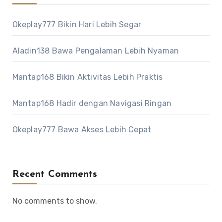
Okeplay777 Bikin Hari Lebih Segar
Aladin138 Bawa Pengalaman Lebih Nyaman
Mantap168 Bikin Aktivitas Lebih Praktis
Mantap168 Hadir dengan Navigasi Ringan
Okeplay777 Bawa Akses Lebih Cepat
Recent Comments
No comments to show.