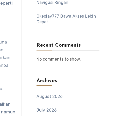
Navigasi Ringan
seperti
Okeplay777 Bawa Akses Lebih
Cepat
guna
Recent Comments
n.
irkan
No comments to show.
anpa
Archives
a.
August 2026
aikan
July 2026
, namun