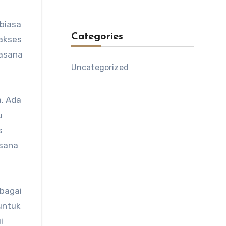
biasa
Categories
iakses
uasana
Uncategorized
a. Ada
u
s
asana
rbagai
untuk
i