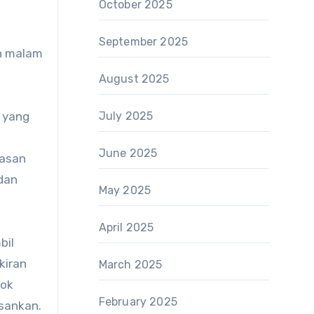
October 2025
September 2025
un malam
August 2025
n yang
July 2025
.
June 2025
tasan
dan
May 2025
April 2025
bil
kiran
March 2025
cok
February 2025
sankan.