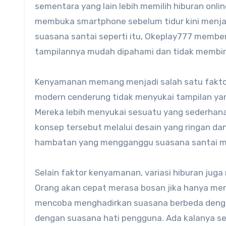
sementara yang lain lebih memilih hiburan onlin
membuka smartphone sebelum tidur kini menja
suasana santai seperti itu, Okeplay777 membe
tampilannya mudah dipahami dan tidak membi
Kenyamanan memang menjadi salah satu faktor 
modern cenderung tidak menyukai tampilan yan
Mereka lebih menyukai sesuatu yang sederhan
konsep tersebut melalui desain yang ringan d
hambatan yang mengganggu suasana santai m
Selain faktor kenyamanan, variasi hiburan jug
Orang akan cepat merasa bosan jika hanya men
mencoba menghadirkan suasana berbeda dengan
dengan suasana hati pengguna. Ada kalanya se