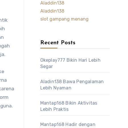
Aladdin138
Aladdin138
slot gampang menang
ntik
bih
an
Recent Posts
engah
ja.
Okeplay777 Bikin Hari Lebih
Segar
ke
rna
Aladin138 Bawa Pengalaman
Lebih Nyaman
 karena
form
Mantap168 Bikin Aktivitas
gguna.
Lebih Praktis
Mantap168 Hadir dengan