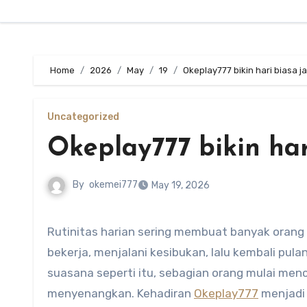
Home
2026
May
19
Okeplay777 bikin hari biasa ja
Uncategorized
Okeplay777 bikin har
By
okemei777
May 19, 2026
Rutinitas harian sering membuat banyak orang merasa jenuh dengan aktivitas yang itu-itu saja. Bangun pagi,
bekerja, menjalani kesibukan, lalu kembali pula
suasana seperti itu, sebagian orang mulai me
menyenangkan. Kehadiran
Okeplay777
menjadi 