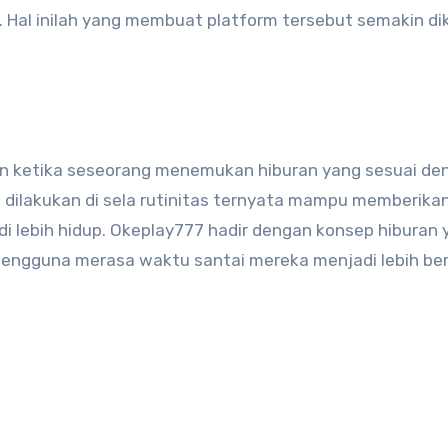
 Hal inilah yang membuat platform tersebut semakin dik
gkan ketika seseorang menemukan hiburan yang sesuai de
 dilakukan di sela rutinitas ternyata mampu memberika
 lebih hidup. Okeplay777 hadir dengan konsep hiburan 
pengguna merasa waktu santai mereka menjadi lebih be