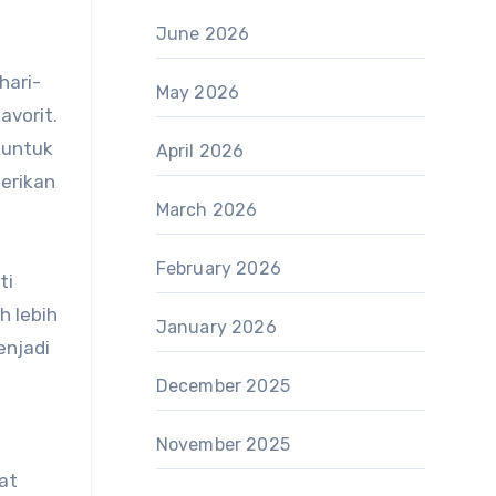
June 2026
hari-
May 2026
avorit.
 untuk
April 2026
erikan
March 2026
February 2026
ti
h lebih
January 2026
enjadi
December 2025
November 2025
at