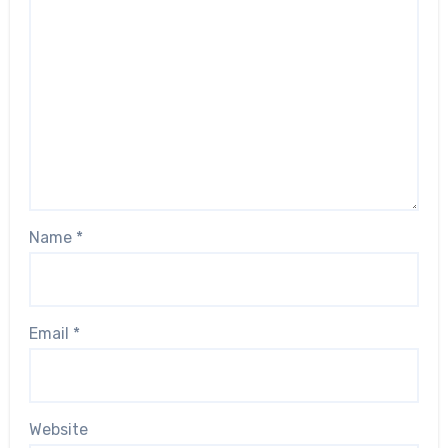
Name
*
Email
*
Website