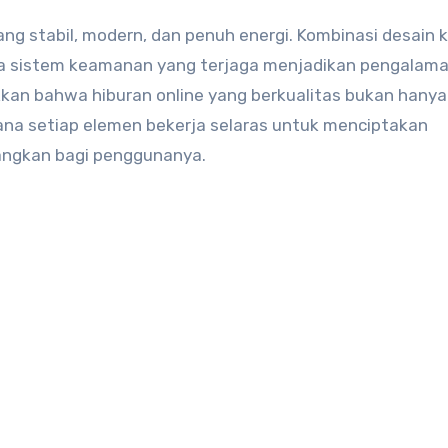
ang stabil, modern, dan penuh energi. Kombinasi desain k
erta sistem keamanan yang terjaga menjadikan pengalam
kkan bahwa hiburan online yang berkualitas bukan hanya
ana setiap elemen bekerja selaras untuk menciptakan
ngkan bagi penggunanya.