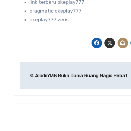
link terbaru okeplay777
pragmatic okeplay777
okeplay777 zeus
Post
Aladin138 Buka Dunia Ruang Magic Hebat
navigation