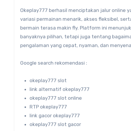
Okeplay777 berhasil menciptakan jalur online y
variasi permainan menarik, akses fleksibel, s
bermain terasa makin fly. Platform ini menunju
banyaknya pilihan, tetapi juga tentang bagaim
pengalaman yang cepat, nyaman, dan menyena
Google search rekomendasi :
okeplay777 slot
link alternatif okeplay777
okeplay777 slot online
RTP okeplay777
link gacor okeplay777
okeplay777 slot gacor