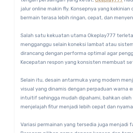
jalur online makin fly. Konsepnya yang kekin
bermain terasa lebih ringan, cepat, dan menye
Salah satu kekuatan utama Okeplay777 terletak 
mengganggu selain koneksi lambat atau sistem 
dirancang dengan performa optimal agar penggu
Kecepatan respon yang konsisten membuat setia
Selain itu, desain antarmuka yang modern menj
visual yang dinamis dengan perpaduan warna en
intuitif sehingga mudah dipahami, bahkan oleh
menjelajah fitur menjadi lebih cepat dan nyama
Variasi permainan yang tersedia juga menjadi 