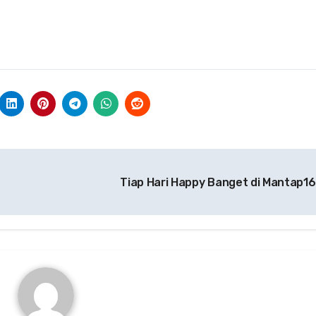
Tiap Hari Happy Banget di Mantap1