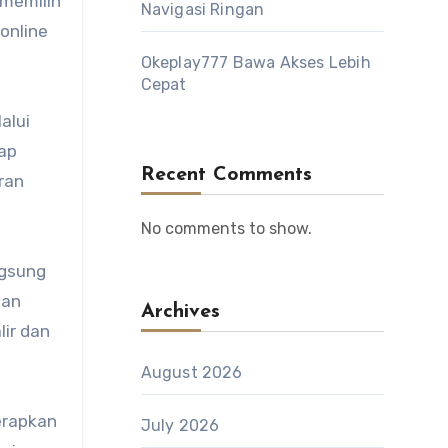
memilih
Navigasi Ringan
online
Okeplay777 Bawa Akses Lebih
Cepat
alui
ap
Recent Comments
ran
No comments to show.
ngsung
dan
Archives
lir dan
August 2026
erapkan
July 2026