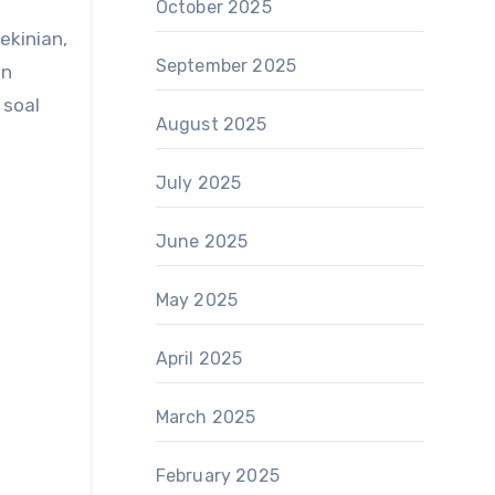
October 2025
ekinian,
September 2025
an
 soal
August 2025
July 2025
June 2025
May 2025
April 2025
March 2025
February 2025