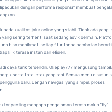
ian dipadukan dengan performa responsif membuat penga
nangkan.
pada kualitas jalur online yang stabil. Tidak ada yang l
yang sering terhenti saat sedang asyik bermain. Platfor
na bisa menikmati setiap fitur tanpa hambatan berarti
p klik terasa instan dan efisien.
adi daya tarik tersendiri. Okeplay777 mengusung tampil
ergik serta tata letak yang rapi. Semua menu disusun 
 pengguna baru. Dengan navigasi yang simpel, proses
n.
faktor penting mengapa pengalaman terasa makin “fly”.