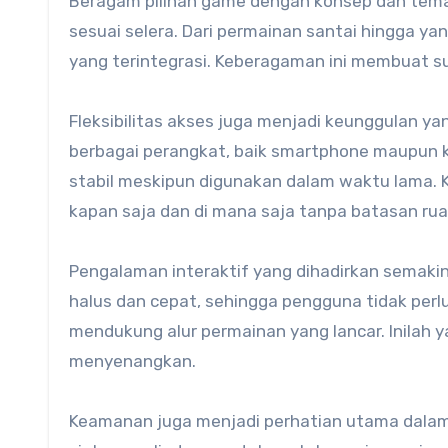
Beragam pilihan game dengan konsep dan tem
sesuai selera. Dari permainan santai hingga ya
yang terintegrasi. Keberagaman ini membuat su
Fleksibilitas akses juga menjadi keunggulan ya
berbagai perangkat, baik smartphone maupun 
stabil meskipun digunakan dalam waktu lama.
kapan saja dan di mana saja tanpa batasan ru
Pengalaman interaktif yang dihadirkan semaki
halus dan cepat, sehingga pengguna tidak perlu
mendukung alur permainan yang lancar. Inilah ya
menyenangkan.
Keamanan juga menjadi perhatian utama dal