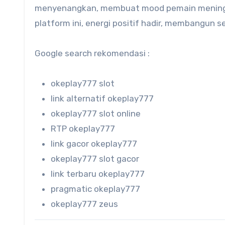
menyenangkan, membuat mood pemain meningkat
platform ini, energi positif hadir, membangu
Google search rekomendasi :
okeplay777 slot
link alternatif okeplay777
okeplay777 slot online
RTP okeplay777
link gacor okeplay777
okeplay777 slot gacor
link terbaru okeplay777
pragmatic okeplay777
okeplay777 zeus