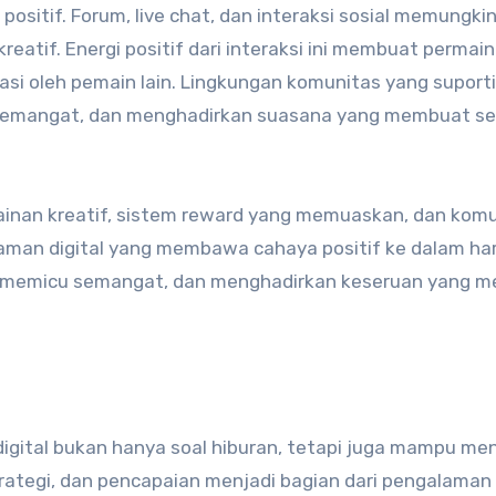
itif. Forum, live chat, dan interaksi sosial memungki
reatif. Energi positif dari interaksi ini membuat permain
asi oleh pemain lain. Lingkungan komunitas yang suporti
emangat, dan menghadirkan suasana yang membuat se
.
ainan kreatif, sistem reward yang memuaskan, dan kom
aman digital yang membawa cahaya positif ke dalam har
, memicu semangat, dan menghadirkan keseruan yang 
ital bukan hanya soal hiburan, tetapi juga mampu men
 strategi, dan pencapaian menjadi bagian dari pengalaman