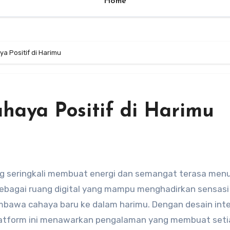
Home
a Positif di Harimu
haya Positif di Harimu
sebagai ruang digital yang mampu menghadirkan sensasi
bawa cahaya baru ke dalam harimu. Dengan desain inter
 platform ini menawarkan pengalaman yang membuat seti