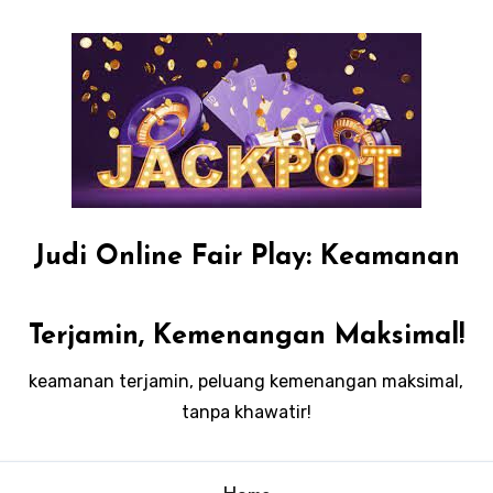
Judi Online Fair Play: Keamanan
Terjamin, Kemenangan Maksimal!
keamanan terjamin, peluang kemenangan maksimal,
tanpa khawatir!