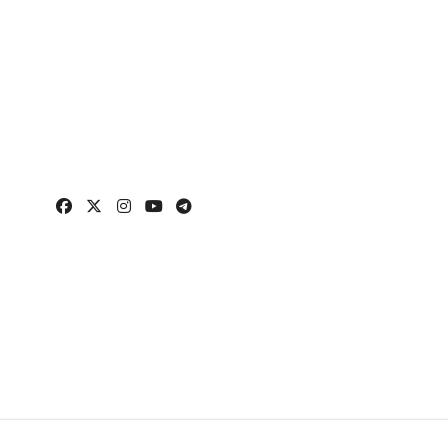
Skip
to
content