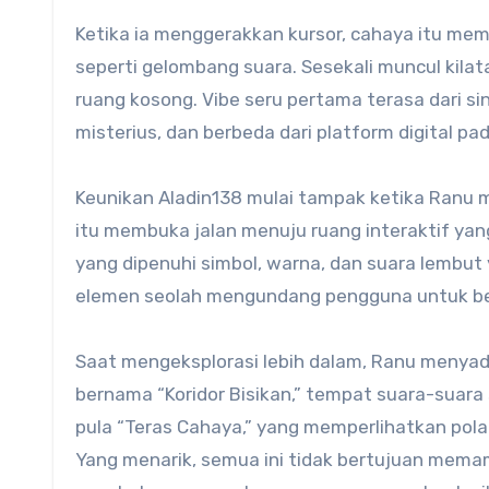
Ketika ia menggerakkan kursor, cahaya itu mem
seperti gelombang suara. Sesekali muncul kilat
ruang kosong. Vibe seru pertama terasa dari si
misterius, dan berbeda dari platform digital p
Keunikan Aladin138 mulai tampak ketika Ranu
itu membuka jalan menuju ruang interaktif yang
yang dipenuhi simbol, warna, dan suara lembut 
elemen seolah mengundang pengguna untuk be
Saat mengeksplorasi lebih dalam, Ranu menyada
bernama “Koridor Bisikan,” tempat suara-suar
pula “Teras Cahaya,” yang memperlihatkan pola
Yang menarik, semua ini tidak bertujuan memam