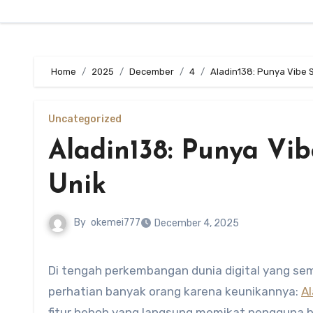
Home
2025
December
4
Aladin138: Punya Vibe 
Uncategorized
Aladin138: Punya Vi
Unik
By
okemei777
December 4, 2025
Di tengah perkembangan dunia digital yang semakin cepat, muncul satu nama yang pelan-pelan mencuri
perhatian banyak orang karena keunikannya:
A
fitur heboh yang langsung memikat pengguna b