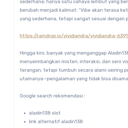
sederhana: hanya satu cahaya lembut yang ber
berubah menjadi kalimat: “Vibe akan terasa ke
yang sederhana, tetapi sangat sesuai dengan 
https://raindrop.io/vividiandra/vividiandra-639
Hingga kini, banyak yang menganggap Aladin13
menyeimbangkan misteri, interaksi, dan seni vi
terangan, tetapi tumbuh secara alami seiring p
utamanya—pengalaman yang tidak bisa disama
Google search rekomendasi :
aladin138 slot
link alternatif aladin138