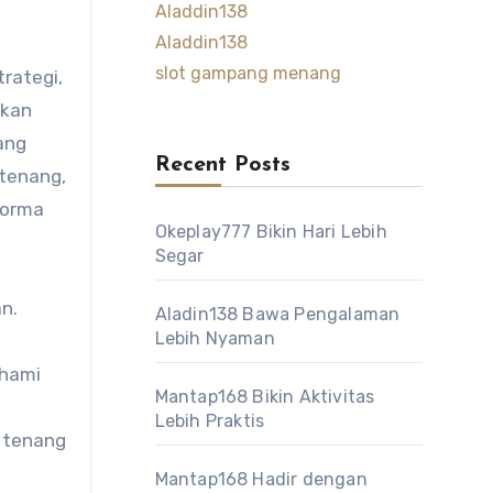
Aladdin138
Aladdin138
slot gampang menang
rategi,
nkan
ang
Recent Posts
 tenang,
forma
Okeplay777 Bikin Hari Lebih
Segar
n.
Aladin138 Bawa Pengalaman
Lebih Nyaman
ahami
Mantap168 Bikin Aktivitas
Lebih Praktis
a tenang
Mantap168 Hadir dengan