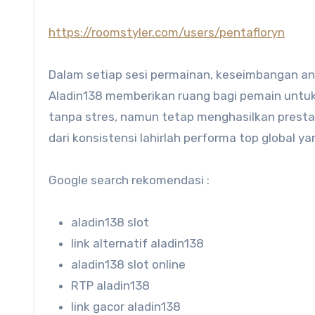
https://roomstyler.com/users/pentafloryn
Dalam setiap sesi permainan, keseimbangan an
Aladin138 memberikan ruang bagi pemain untu
tanpa stres, namun tetap menghasilkan presta
dari konsistensi lahirlah performa top global ya
Google search rekomendasi :
aladin138 slot
link alternatif aladin138
aladin138 slot online
RTP aladin138
link gacor aladin138