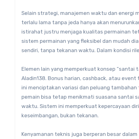
Selain strategi, manajemen waktu dan energi 
terlalu lama tanpa jeda hanya akan menurunkan 
istirahat justru menjaga kualitas permainan te
sistem permainan yang fleksibel dan mudah di
sendiri, tanpa tekanan waktu. Dalam kondisi ril
Elemen lain yang memperkuat konsep “santai tap
Aladin138. Bonus harian, cashback, atau event t
ini menciptakan variasi dan peluang tambaha
pemain bisa tetap menikmati suasana santai sa
waktu. Sistem ini memperkuat kepercayaan diri
keseimbangan, bukan tekanan.
Kenyamanan teknis juga berperan besar dalam 