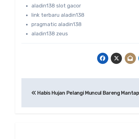
aladin138 slot gacor
link terbaru aladin138
pragmatic aladin138
aladin138 zeus
Post
Habis Hujan Pelangi Muncul Bareng Manta
navigation