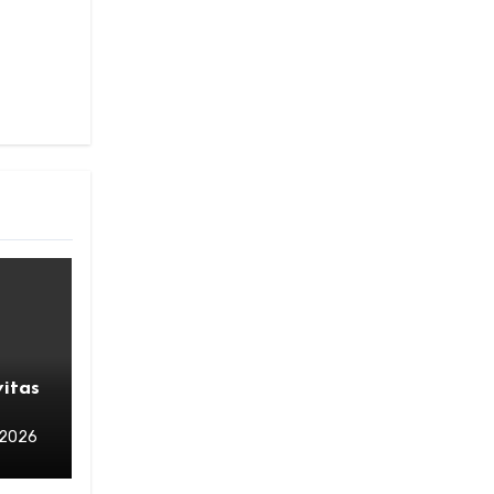
itas
 2026