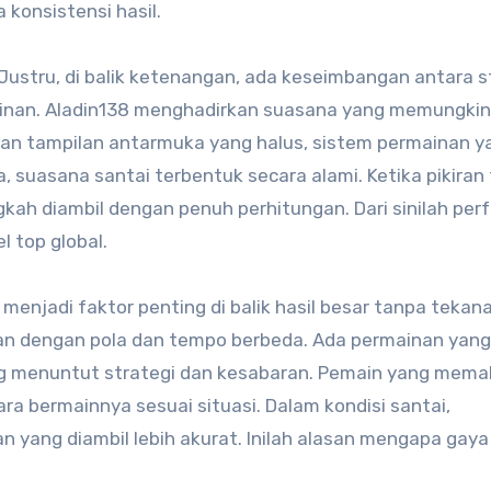
konsistensi hasil.
Justru, di balik ketenangan, ada keseimbangan antara st
ainan. Aladin138 menghadirkan suasana yang memungki
an tampilan antarmuka yang halus, sistem permainan y
, suasana santai terbentuk secara alami. Ketika pikiran
kah diambil dengan penuh perhitungan. Dari sinilah per
l top global.
njadi faktor penting di balik hasil besar tanpa tekana
nan dengan pola dan tempo berbeda. Ada permainan yang
ng menuntut strategi dan kesabaran. Pemain yang mem
a bermainnya sesuai situasi. Dalam kondisi santai,
 yang diambil lebih akurat. Inilah alasan mengapa gay