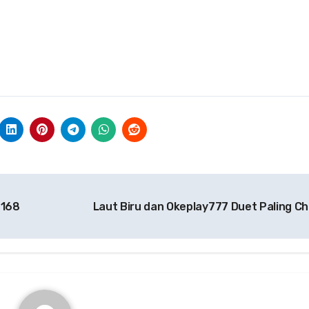
p168
Laut Biru dan Okeplay777 Duet Paling Chi