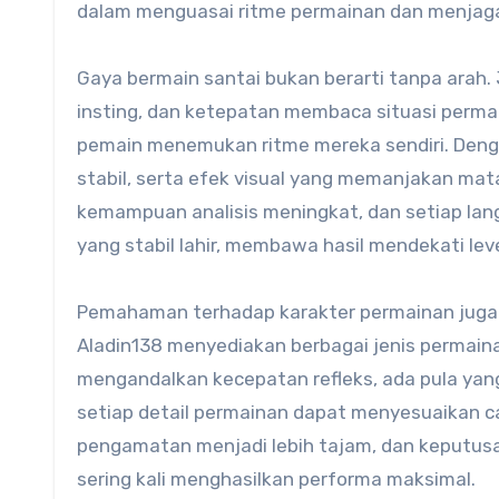
dalam menguasai ritme permainan dan menjaga 
Gaya bermain santai bukan berarti tanpa arah. 
insting, dan ketepatan membaca situasi perm
pemain menemukan ritme mereka sendiri. Deng
stabil, serta efek visual yang memanjakan mata
kemampuan analisis meningkat, dan setiap lang
yang stabil lahir, membawa hasil mendekati leve
Pemahaman terhadap karakter permainan juga me
Aladin138 menyediakan berbagai jenis permai
mengandalkan kecepatan refleks, ada pula ya
setiap detail permainan dapat menyesuaikan car
pengamatan menjadi lebih tajam, dan keputusan
sering kali menghasilkan performa maksimal.