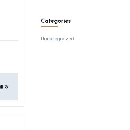
Categories
Uncategorized
ll