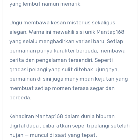
yang lembut namun menarik.
Ungu membawa kesan misterius sekaligus
elegan. Warna ini mewakili sisi unik Mantap168
yang selalu menghadirkan variasi baru. Setiap
permainan punya karakter berbeda, membawa
cerita dan pengalaman tersendiri. Seperti
gradasi pelangi yang sulit ditebak ujungnya,
permainan di sini juga menyimpan kejutan yang
membuat setiap momen terasa segar dan
berbeda.
Kehadiran Mantap168 dalam dunia hiburan
digital dapat diibaratkan seperti pelangi setelah
hujan — muncul di saat yang tepat,