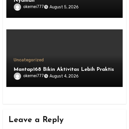
Nyaman
okemei777
August 5, 2026
Uncategorized
Mantap168 Bikin Aktivitas Lebih Praktis
okemei777
August 4, 2026
Leave a Reply