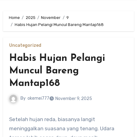
Home
2025
November
9
Habis Hujan Pelangi Muncul Bareng Mantap168
Uncategorized
Habis Hujan Pelangi
Muncul Bareng
Mantap168
By
okemei777
November 9, 2025
Setelah hujan reda, biasanya langit
meninggalkan suasana yang tenang. Udara