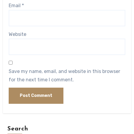
Email
*
Website
Save my name, email, and website in this browser
for the next time I comment.
Search