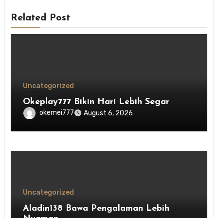
Related Post
Uncategorized
Okeplay777 Bikin Hari Lebih Segar
okemei777
August 6, 2026
Uncategorized
Aladin138 Bawa Pengalaman Lebih