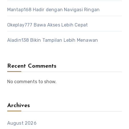
Mantap168 Hadir dengan Navigasi Ringan
Okeplay777 Bawa Akses Lebih Cepat
Aladin138 Bikin Tampilan Lebih Menawan
Recent Comments
No comments to show.
Archives
August 2026