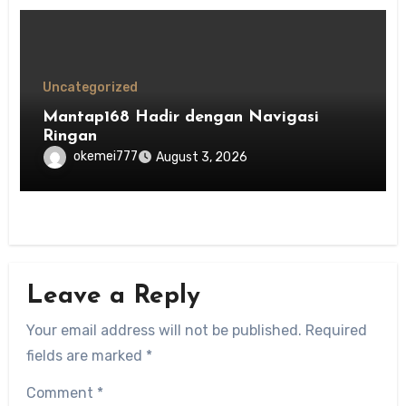
Uncategorized
Mantap168 Hadir dengan Navigasi
Ringan
okemei777
August 3, 2026
Leave a Reply
Your email address will not be published.
Required
fields are marked
*
Comment
*