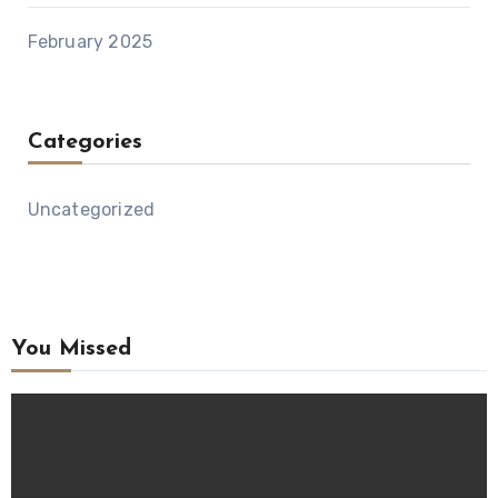
February 2025
Categories
Uncategorized
You Missed