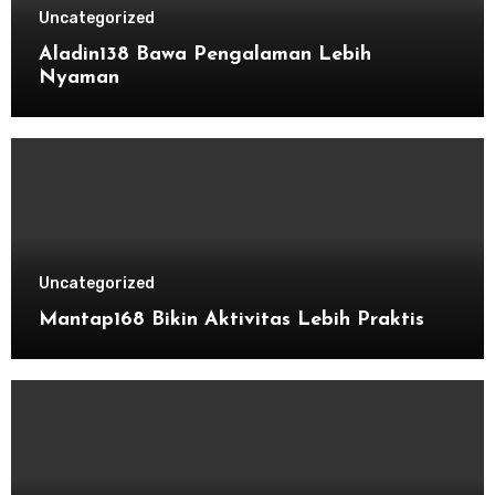
Uncategorized
Aladin138 Bawa Pengalaman Lebih
Nyaman
Uncategorized
Mantap168 Bikin Aktivitas Lebih Praktis