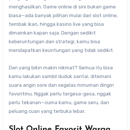
menghasilkan. Game online di sini bukan game
biasa—ada banyak pilihan mulai dari slot online,
tembak ikan, hingga kasino live yang bisa
dimainkan kapan saja. Dengan sedikit
keberuntungan dan strategi, kamu bisa
mendapatkan keuntungan yang tidak sedikit.
Dan yang bikin makin nikmat? Semua itu bisa
kamu lakukan sambil duduk santai, ditemani
suara angin sore dan segelas minuman dingin
favoritmu. Nggak perlu tergesa-gesa, nggak
perlu tekanan—cuma kamu, game seru, dan
peluang cuan yang terbuka lebar.
Slot Online Favorit Warga