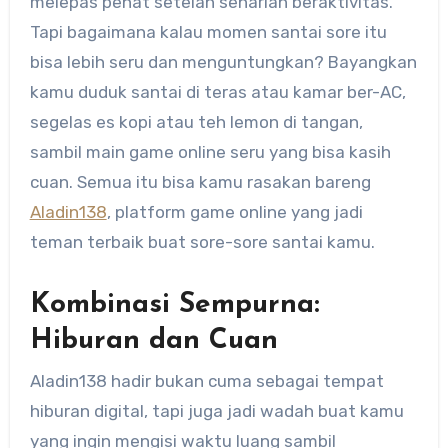
melepas penat setelah seharian beraktivitas.
Tapi bagaimana kalau momen santai sore itu
bisa lebih seru dan menguntungkan? Bayangkan
kamu duduk santai di teras atau kamar ber-AC,
segelas es kopi atau teh lemon di tangan,
sambil main game online seru yang bisa kasih
cuan. Semua itu bisa kamu rasakan bareng
Aladin138
, platform game online yang jadi
teman terbaik buat sore-sore santai kamu.
Kombinasi Sempurna:
Hiburan dan Cuan
Aladin138 hadir bukan cuma sebagai tempat
hiburan digital, tapi juga jadi wadah buat kamu
yang ingin mengisi waktu luang sambil