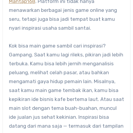
Mantap168
. Platform ini tidak hanya
menawarkan berbagai jenis game online yang
seru, tetapi juga bisa jadi tempat buat kamu
nyari inspirasi usaha sambil santai.
Kok bisa main game sambil cari inspirasi?
Gampang. Saat kamu lagi rileks, pikiran jadi lebih
terbuka. Kamu bisa lebih jernih menganalisis
peluang, melihat celah pasar, atau bahkan
mengamati gaya hidup pemain lain. Misalnya,
saat kamu main game tembak ikan, kamu bisa
kepikiran ide bisnis kafe bertema laut. Atau saat
main slot dengan tema buah-buahan, muncul
ide jualan jus sehat kekinian. Inspirasi bisa
datang dari mana saja — termasuk dari tampilan