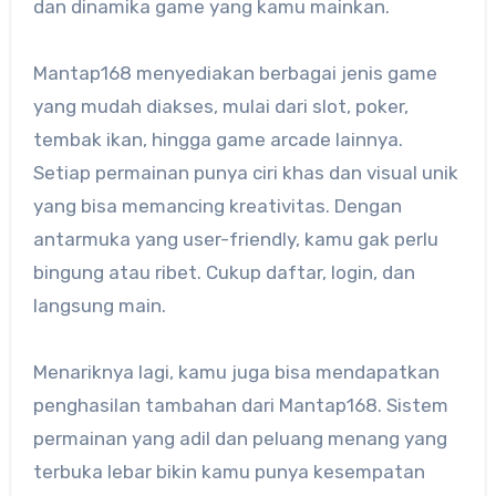
dan dinamika game yang kamu mainkan.
Mantap168 menyediakan berbagai jenis game
yang mudah diakses, mulai dari slot, poker,
tembak ikan, hingga game arcade lainnya.
Setiap permainan punya ciri khas dan visual unik
yang bisa memancing kreativitas. Dengan
antarmuka yang user-friendly, kamu gak perlu
bingung atau ribet. Cukup daftar, login, dan
langsung main.
Menariknya lagi, kamu juga bisa mendapatkan
penghasilan tambahan dari Mantap168. Sistem
permainan yang adil dan peluang menang yang
terbuka lebar bikin kamu punya kesempatan