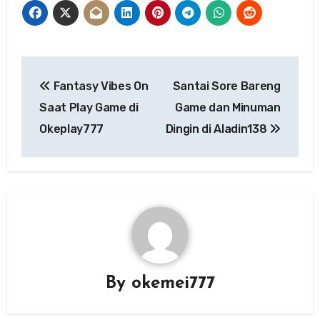
Post
Fantasy Vibes On
Santai Sore Bareng
navigation
Saat Play Game di
Game dan Minuman
Okeplay777
Dingin di Aladin138
By
okemei777