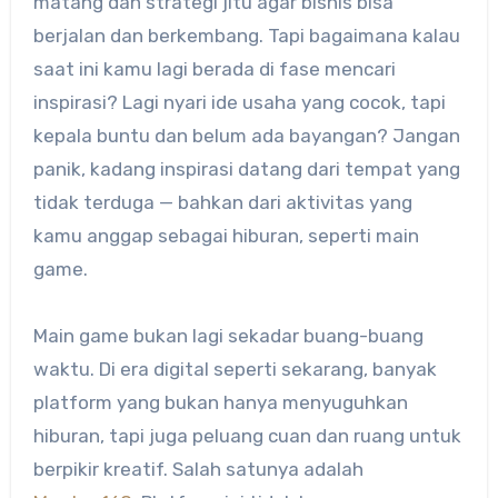
matang dan strategi jitu agar bisnis bisa
berjalan dan berkembang. Tapi bagaimana kalau
saat ini kamu lagi berada di fase mencari
inspirasi? Lagi nyari ide usaha yang cocok, tapi
kepala buntu dan belum ada bayangan? Jangan
panik, kadang inspirasi datang dari tempat yang
tidak terduga — bahkan dari aktivitas yang
kamu anggap sebagai hiburan, seperti main
game.
Main game bukan lagi sekadar buang-buang
waktu. Di era digital seperti sekarang, banyak
platform yang bukan hanya menyuguhkan
hiburan, tapi juga peluang cuan dan ruang untuk
berpikir kreatif. Salah satunya adalah