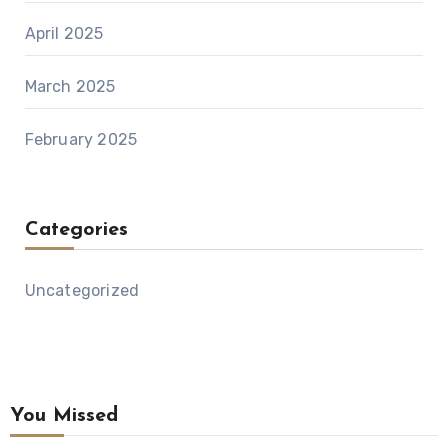
April 2025
March 2025
February 2025
Categories
Uncategorized
You Missed