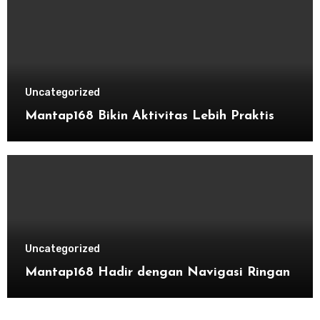
Uncategorized
Mantap168 Bikin Aktivitas Lebih Praktis
Uncategorized
Mantap168 Hadir dengan Navigasi Ringan