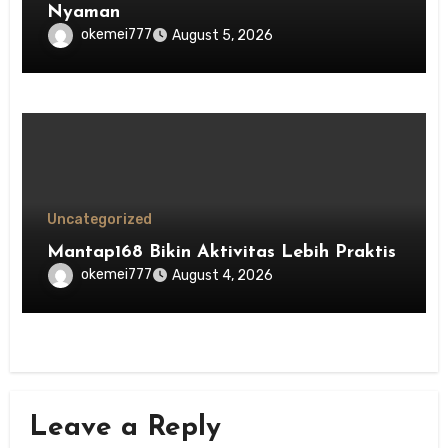
Nyaman
okemei777
August 5, 2026
Uncategorized
Mantap168 Bikin Aktivitas Lebih Praktis
okemei777
August 4, 2026
Leave a Reply