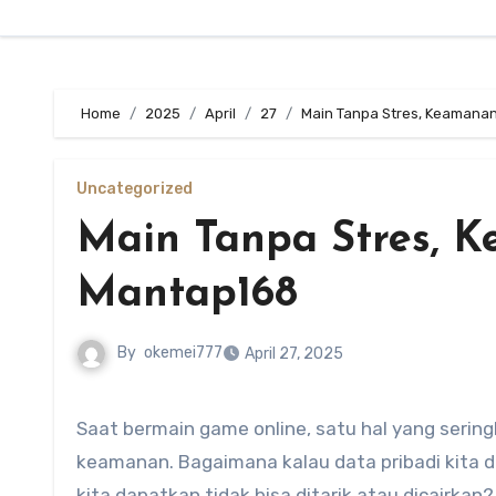
Home
2025
April
27
Main Tanpa Stres, Keamana
Uncategorized
Main Tanpa Stres, 
Mantap168
By
okemei777
April 27, 2025
Saat bermain game online, satu hal yang seringkali membuat banyak pemain merasa stres adalah masalah
keamanan. Bagaimana kalau data pribadi kita d
kita dapatkan tidak bisa ditarik atau dicairk