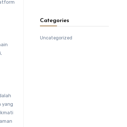
atform
Categories
Uncategorized
ain
,
dalah
n yang
ikmati
laman