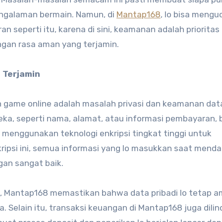
ngalaman bermain. Namun, di
Mantap168
, lo bisa meng
 seperti itu, karena di sini, keamanan adalah prioritas
ngan rasa aman yang terjamin.
 Terjamin
n game online adalah masalah privasi dan keamanan dat
ka, seperti nama, alamat, atau informasi pembayaran, 
menggunakan teknologi enkripsi tingkat tinggi untuk
ipsi ini, semua informasi yang lo masukkan saat menda
gan sangat baik.
, Mantap168 memastikan bahwa data pribadi lo tetap 
. Selain itu, transaksi keuangan di Mantap168 juga dilin