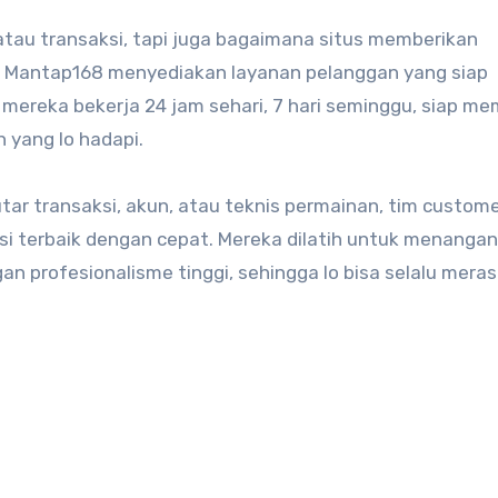
atau transaksi, tapi juga bagaimana situs memberikan
. Mantap168 menyediakan layanan pelanggan yang siap
mereka bekerja 24 jam sehari, 7 hari seminggu, siap m
yang lo hadapi.
tar transaksi, akun, atau teknis permainan, tim custom
si terbaik dengan cepat. Mereka dilatih untuk menangan
n profesionalisme tinggi, sehingga lo bisa selalu mera