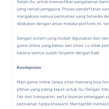
Selain itu, untuk memastikan pengalaman be
yang ramah pengguna. Proses pendaftaran sanga
mengakses semua permainan yang tersedia den
dilakukan dengan aman melalui platform ini, ta
Dengan sistem yang mudah digunakan dan ra
game online yang bebas dari stres. Lo tidak pe
karena semua sudah terjamin dengan baik.
Kesimpulan
Main game online tanpa stres memang bisa terw
pilihan yang paling tepat untuk itu. Dengan f
fair dan transparan, serta layanan pelanggan 
permainan tanpa khawatir. Mantap168 memast