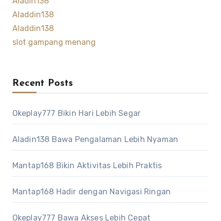
Aladin138
Aladdin138
Aladdin138
slot gampang menang
Recent Posts
Okeplay777 Bikin Hari Lebih Segar
Aladin138 Bawa Pengalaman Lebih Nyaman
Mantap168 Bikin Aktivitas Lebih Praktis
Mantap168 Hadir dengan Navigasi Ringan
Okeplay777 Bawa Akses Lebih Cepat