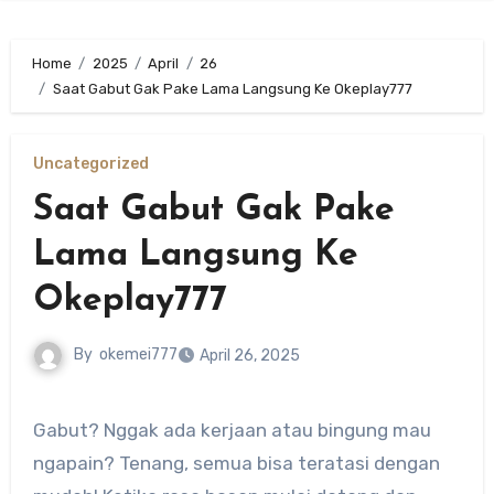
Home
2025
April
26
Saat Gabut Gak Pake Lama Langsung Ke Okeplay777
Uncategorized
Saat Gabut Gak Pake
Lama Langsung Ke
Okeplay777
By
okemei777
April 26, 2025
Gabut? Nggak ada kerjaan atau bingung mau
ngapain? Tenang, semua bisa teratasi dengan