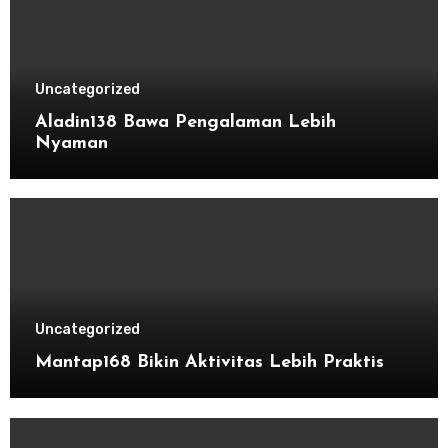
Uncategorized
Aladin138 Bawa Pengalaman Lebih
Nyaman
Uncategorized
Mantap168 Bikin Aktivitas Lebih Praktis