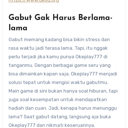
Gabut Gak Harus Berlama-
lama
Gabut memang kadang bisa bikin stress dan
rasa waktu jadi terasa lama. Tapi, itu nggak
perlu terjadi jika kamu punya Okeplay777 di
tanganmu. Dengan berbagai game seru yang
bisa dimainkan kapan saja, Okeplay777 menjadi
solusi tepat untuk mengisi waktu gabutmu.
Main game di sini bukan hanya soal hiburan, tapi
juga soal kesempatan untuk mendapatkan
hadiah dan cuan. Jadi, kenapa harus menunggu
lama? Saat gabut datang, langsung aja buka
Okeplay777 dan nikmati keseruannya.