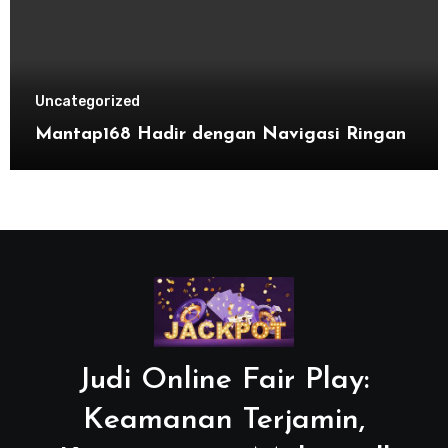
Uncategorized
Mantap168 Hadir dengan Navigasi Ringan
Judi Online Fair Play:
Keamanan Terjamin,