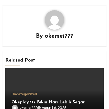
By
okemei777
Related Post
Uncategorized
Okeplay777 Bikin Hari Lebih Segar
okemei777
August 6, 2026