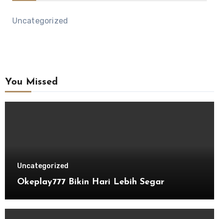
Uncategorized
You Missed
Uncategorized
Okeplay777 Bikin Hari Lebih Segar