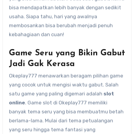
bisa mendapatkan lebih banyak dengan sedikit
usaha. Siapa tahu, hari yang awalnya
membosankan bisa berubah menjadi penuh
kebahagiaan dan cuan!
Game Seru yang Bikin Gabut
Jadi Gak Kerasa
Okeplay777 menawarkan beragam pilihan game
yang cocok untuk mengisi waktu gabut. Salah
satu game yang paling digemari adalah
slot
online
. Game slot di Okeplay777 memiliki
banyak tema seru yang bisa membuatmu betah
berlama-lama. Mulai dari tema petualangan
yang seru hingga tema fantasi yang