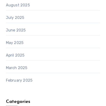
August 2025
July 2025
June 2025
May 2025
April 2025
March 2025
February 2025
Categories