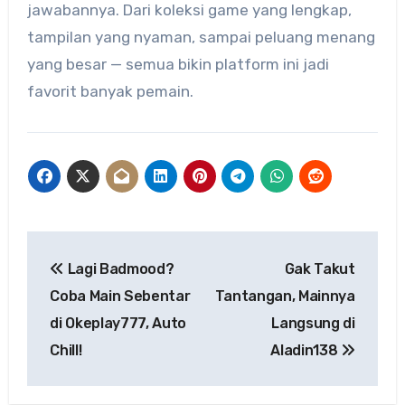
jawabannya. Dari koleksi game yang lengkap,
tampilan yang nyaman, sampai peluang menang
yang besar — semua bikin platform ini jadi
favorit banyak pemain.
Post
Lagi Badmood?
Gak Takut
navigation
Coba Main Sebentar
Tantangan, Mainnya
di Okeplay777, Auto
Langsung di
Chill!
Aladin138