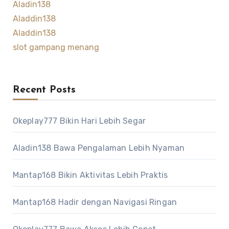
Aladin138
Aladdin138
Aladdin138
slot gampang menang
Recent Posts
Okeplay777 Bikin Hari Lebih Segar
Aladin138 Bawa Pengalaman Lebih Nyaman
Mantap168 Bikin Aktivitas Lebih Praktis
Mantap168 Hadir dengan Navigasi Ringan