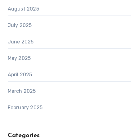
August 2025
July 2025
June 2025
May 2025
April 2025
March 2025
February 2025
Categories