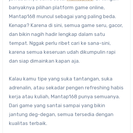
banyaknya pilihan platform game online,
Mantap168 muncul sebagai yang paling beda.
Kenapa? Karena di sini, semua game seru, gacor,
dan bikin nagih hadir lengkap dalam satu
tempat. Nggak perlu ribet cari ke sana-sini,
karena semua keseruan udah dikumpulin rapi
dan siap dimainkan kapan aja.
Kalau kamu tipe yang suka tantangan, suka
adrenalin, atau sekadar pengen refreshing habis
kerja atau kuliah, Mantap168 punya semuanya.
Dari game yang santai sampai yang bikin
jantung deg-degan, semua tersedia dengan
kualitas terbaik.