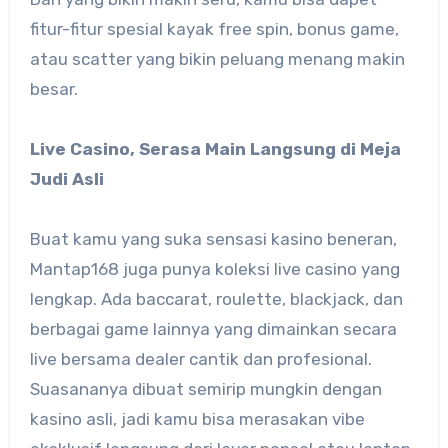
fitur-fitur spesial kayak free spin, bonus game,
atau scatter yang bikin peluang menang makin
besar.
Live Casino, Serasa Main Langsung di Meja
Judi Asli
Buat kamu yang suka sensasi kasino beneran,
Mantap168 juga punya koleksi live casino yang
lengkap. Ada baccarat, roulette, blackjack, dan
berbagai game lainnya yang dimainkan secara
live bersama dealer cantik dan profesional.
Suasananya dibuat semirip mungkin dengan
kasino asli, jadi kamu bisa merasakan vibe