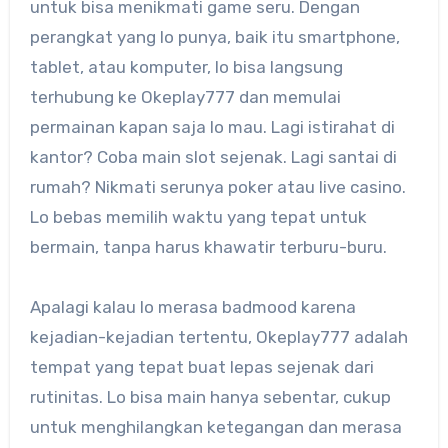
untuk bisa menikmati game seru. Dengan
perangkat yang lo punya, baik itu smartphone,
tablet, atau komputer, lo bisa langsung
terhubung ke Okeplay777 dan memulai
permainan kapan saja lo mau. Lagi istirahat di
kantor? Coba main slot sejenak. Lagi santai di
rumah? Nikmati serunya poker atau live casino.
Lo bebas memilih waktu yang tepat untuk
bermain, tanpa harus khawatir terburu-buru.
Apalagi kalau lo merasa badmood karena
kejadian-kejadian tertentu, Okeplay777 adalah
tempat yang tepat buat lepas sejenak dari
rutinitas. Lo bisa main hanya sebentar, cukup
untuk menghilangkan ketegangan dan merasa