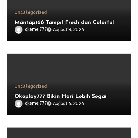
Uncategorized
Mantap168 Tampil Fresh dan Colorful
okemei777
August 8, 2026
Uncategorized
Okeplay777 Bikin Hari Lebih Segar
okemei777
August 6, 2026