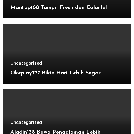
Mantap168 Tampil Fresh dan Colorful
Uncategorized
Okeplay777 Bikin Hari Lebih Segar
Uncategorized
Aladin138 Bawa Pengalaman Lebih