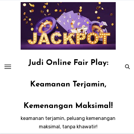
Skip
to
content
Judi Online Fair Play:
Keamanan Terjamin,
Kemenangan Maksimal!
keamanan terjamin, peluang kemenangan
maksimal, tanpa khawatir!