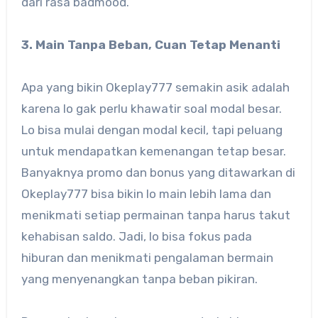
dari rasa badmood.
3. Main Tanpa Beban, Cuan Tetap Menanti
Apa yang bikin Okeplay777 semakin asik adalah
karena lo gak perlu khawatir soal modal besar.
Lo bisa mulai dengan modal kecil, tapi peluang
untuk mendapatkan kemenangan tetap besar.
Banyaknya promo dan bonus yang ditawarkan di
Okeplay777 bisa bikin lo main lebih lama dan
menikmati setiap permainan tanpa harus takut
kehabisan saldo. Jadi, lo bisa fokus pada
hiburan dan menikmati pengalaman bermain
yang menyenangkan tanpa beban pikiran.