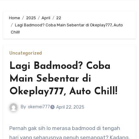
Home
2025
April
22
Lagi Badmood? Coba Main Sebentar di Okeplay777, Auto
Chill!
Uncategorized
Lagi Badmood? Coba
Main Sebentar di
Okeplay777, Auto Chill!
By
okemei777
April 22, 2025
Pernah gak sih lo merasa badmood di tengah
hari yang seharusnya penuh semangat? Kadang,