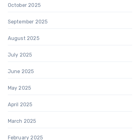
October 2025
September 2025
August 2025
July 2025
June 2025
May 2025
April 2025
March 2025
February 2025