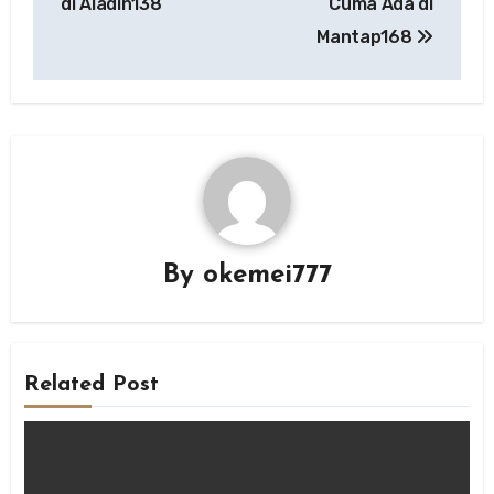
di Aladin138
Cuma Ada di
Mantap168
By
okemei777
Related Post