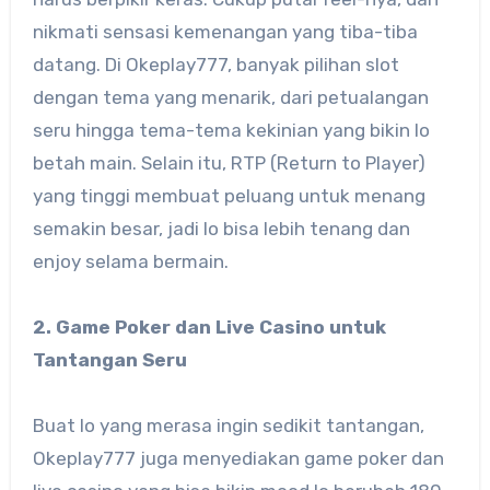
nikmati sensasi kemenangan yang tiba-tiba
datang. Di Okeplay777, banyak pilihan slot
dengan tema yang menarik, dari petualangan
seru hingga tema-tema kekinian yang bikin lo
betah main. Selain itu, RTP (Return to Player)
yang tinggi membuat peluang untuk menang
semakin besar, jadi lo bisa lebih tenang dan
enjoy selama bermain.
2. Game Poker dan Live Casino untuk
Tantangan Seru
Buat lo yang merasa ingin sedikit tantangan,
Okeplay777 juga menyediakan game poker dan