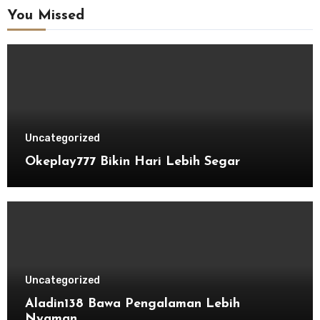
You Missed
Uncategorized
Okeplay777 Bikin Hari Lebih Segar
Uncategorized
Aladin138 Bawa Pengalaman Lebih
Nyaman