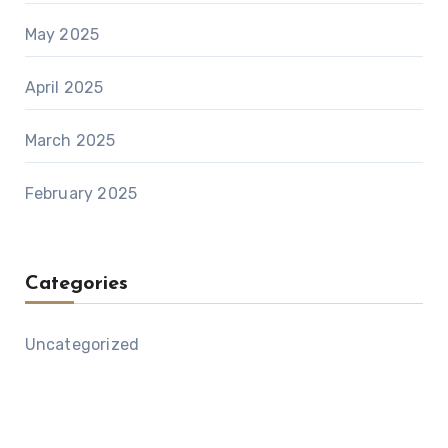
May 2025
April 2025
March 2025
February 2025
Categories
Uncategorized