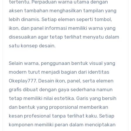
tertentu. Perpaduan warna utama dengan
aksen tambahan menghasilkan tampilan yang
lebih dinamis. Setiap elemen seperti tombol,
ikon, dan panel informasi memiliki warna yang
disesuaikan agar tetap terlihat menyatu dalam
satu konsep desain.
Selain warna, penggunaan bentuk visual yang
modern turut menjadi bagian dari identitas
Okeplay777. Desain ikon, panel, serta elemen
grafis dibuat dengan gaya sederhana namun
tetap memiliki nilai estetika. Garis yang bersih
dan bentuk yang proporsional memberikan
kesan profesional tanpa terlihat kaku. Setiap
komponen memiliki peran dalam menciptakan