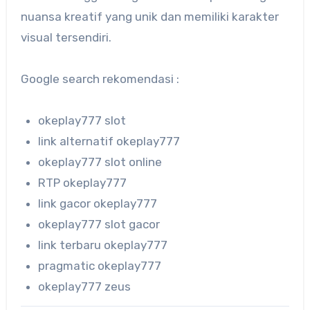
nuansa kreatif yang unik dan memiliki karakter
visual tersendiri.
Google search rekomendasi :
okeplay777 slot
link alternatif okeplay777
okeplay777 slot online
RTP okeplay777
link gacor okeplay777
okeplay777 slot gacor
link terbaru okeplay777
pragmatic okeplay777
okeplay777 zeus