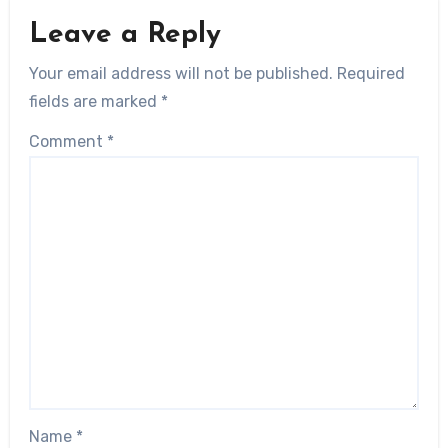
Leave a Reply
Your email address will not be published.
Required
fields are marked
*
Comment
*
Name
*