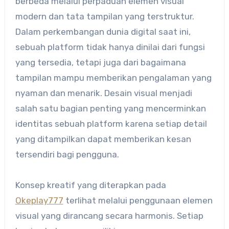
berbeda melalui perpaduan elemen visual
modern dan tata tampilan yang terstruktur.
Dalam perkembangan dunia digital saat ini,
sebuah platform tidak hanya dinilai dari fungsi
yang tersedia, tetapi juga dari bagaimana
tampilan mampu memberikan pengalaman yang
nyaman dan menarik. Desain visual menjadi
salah satu bagian penting yang mencerminkan
identitas sebuah platform karena setiap detail
yang ditampilkan dapat memberikan kesan
tersendiri bagi pengguna.
Konsep kreatif yang diterapkan pada
Okeplay777
terlihat melalui penggunaan elemen
visual yang dirancang secara harmonis. Setiap