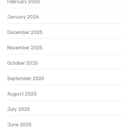
February 2026
January 2026
December 2025
November 2025
October 2025
September 2025
August 2025
July 2025
June 2025