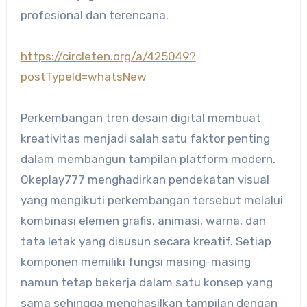
profesional dan terencana.
https://circleten.org/a/425049?
postTypeId=whatsNew
Perkembangan tren desain digital membuat
kreativitas menjadi salah satu faktor penting
dalam membangun tampilan platform modern.
Okeplay777 menghadirkan pendekatan visual
yang mengikuti perkembangan tersebut melalui
kombinasi elemen grafis, animasi, warna, dan
tata letak yang disusun secara kreatif. Setiap
komponen memiliki fungsi masing-masing
namun tetap bekerja dalam satu konsep yang
sama sehingga menghasilkan tampilan dengan