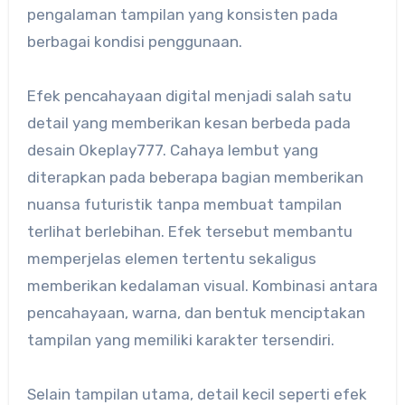
pengalaman tampilan yang konsisten pada
berbagai kondisi penggunaan.
Efek pencahayaan digital menjadi salah satu
detail yang memberikan kesan berbeda pada
desain Okeplay777. Cahaya lembut yang
diterapkan pada beberapa bagian memberikan
nuansa futuristik tanpa membuat tampilan
terlihat berlebihan. Efek tersebut membantu
memperjelas elemen tertentu sekaligus
memberikan kedalaman visual. Kombinasi antara
pencahayaan, warna, dan bentuk menciptakan
tampilan yang memiliki karakter tersendiri.
Selain tampilan utama, detail kecil seperti efek