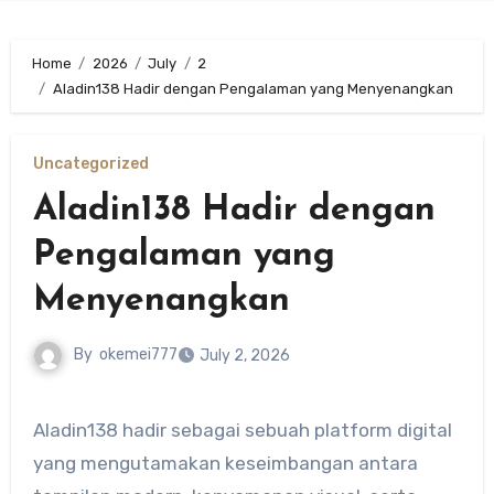
Home
2026
July
2
Aladin138 Hadir dengan Pengalaman yang Menyenangkan
Uncategorized
Aladin138 Hadir dengan
Pengalaman yang
Menyenangkan
By
okemei777
July 2, 2026
Aladin138 hadir sebagai sebuah platform digital
yang mengutamakan keseimbangan antara