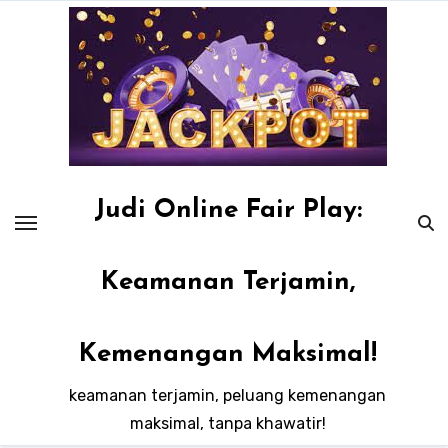
Skip
to
content
Judi Online Fair Play:
Keamanan Terjamin,
Kemenangan Maksimal!
keamanan terjamin, peluang kemenangan
maksimal, tanpa khawatir!