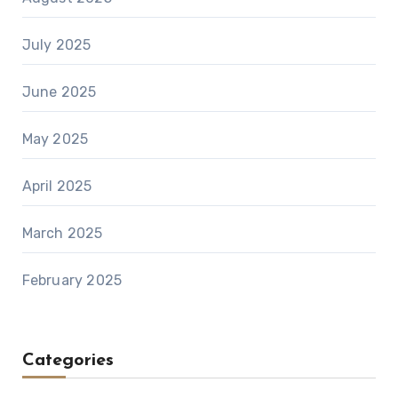
July 2025
June 2025
May 2025
April 2025
March 2025
February 2025
Categories