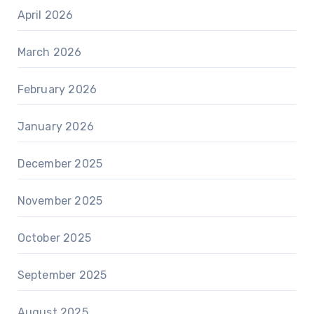
April 2026
March 2026
February 2026
January 2026
December 2025
November 2025
October 2025
September 2025
August 2025