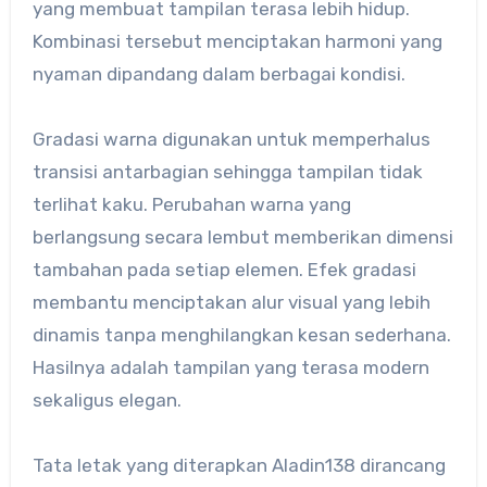
yang membuat tampilan terasa lebih hidup.
Kombinasi tersebut menciptakan harmoni yang
nyaman dipandang dalam berbagai kondisi.
Gradasi warna digunakan untuk memperhalus
transisi antarbagian sehingga tampilan tidak
terlihat kaku. Perubahan warna yang
berlangsung secara lembut memberikan dimensi
tambahan pada setiap elemen. Efek gradasi
membantu menciptakan alur visual yang lebih
dinamis tanpa menghilangkan kesan sederhana.
Hasilnya adalah tampilan yang terasa modern
sekaligus elegan.
Tata letak yang diterapkan Aladin138 dirancang