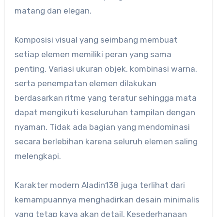
matang dan elegan.
Komposisi visual yang seimbang membuat
setiap elemen memiliki peran yang sama
penting. Variasi ukuran objek, kombinasi warna,
serta penempatan elemen dilakukan
berdasarkan ritme yang teratur sehingga mata
dapat mengikuti keseluruhan tampilan dengan
nyaman. Tidak ada bagian yang mendominasi
secara berlebihan karena seluruh elemen saling
melengkapi.
Karakter modern Aladin138 juga terlihat dari
kemampuannya menghadirkan desain minimalis
yang tetap kaya akan detail. Kesederhanaan