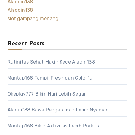
Aladdin138
Aladdin138
slot gampang menang
Recent Posts
Rutinitas Sehat Makin Kece Aladin138
Mantap168 Tampil Fresh dan Colorful
Okeplay777 Bikin Hari Lebih Segar
Aladin138 Bawa Pengalaman Lebih Nyaman
Mantap168 Bikin Aktivitas Lebih Praktis