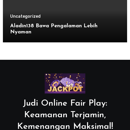
Uncategorized
Aladin138 Bawa Pengalaman Lebih
Nyaman
Judi Online Fair Play:
Keamanan Terjamin,
Kemenangan Maksimal!