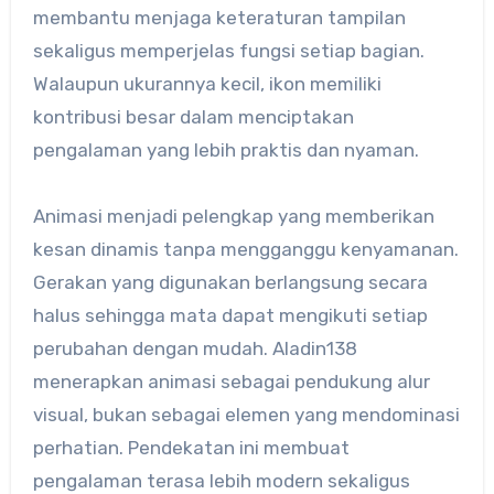
membantu menjaga keteraturan tampilan
sekaligus memperjelas fungsi setiap bagian.
Walaupun ukurannya kecil, ikon memiliki
kontribusi besar dalam menciptakan
pengalaman yang lebih praktis dan nyaman.
Animasi menjadi pelengkap yang memberikan
kesan dinamis tanpa mengganggu kenyamanan.
Gerakan yang digunakan berlangsung secara
halus sehingga mata dapat mengikuti setiap
perubahan dengan mudah. Aladin138
menerapkan animasi sebagai pendukung alur
visual, bukan sebagai elemen yang mendominasi
perhatian. Pendekatan ini membuat
pengalaman terasa lebih modern sekaligus