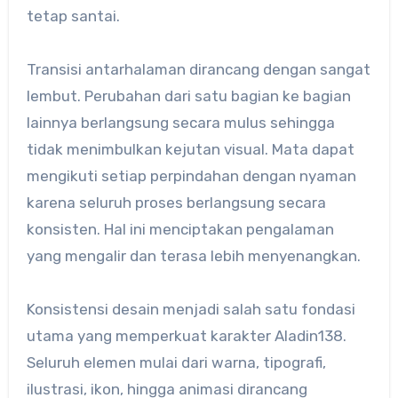
tetap santai.
Transisi antarhalaman dirancang dengan sangat
lembut. Perubahan dari satu bagian ke bagian
lainnya berlangsung secara mulus sehingga
tidak menimbulkan kejutan visual. Mata dapat
mengikuti setiap perpindahan dengan nyaman
karena seluruh proses berlangsung secara
konsisten. Hal ini menciptakan pengalaman
yang mengalir dan terasa lebih menyenangkan.
Konsistensi desain menjadi salah satu fondasi
utama yang memperkuat karakter Aladin138.
Seluruh elemen mulai dari warna, tipografi,
ilustrasi, ikon, hingga animasi dirancang