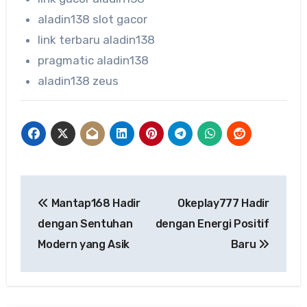
aladin138 slot gacor
link terbaru aladin138
pragmatic aladin138
aladin138 zeus
Post
Mantap168 Hadir
Okeplay777 Hadir
navigation
dengan Sentuhan
dengan Energi Positif
Modern yang Asik
Baru