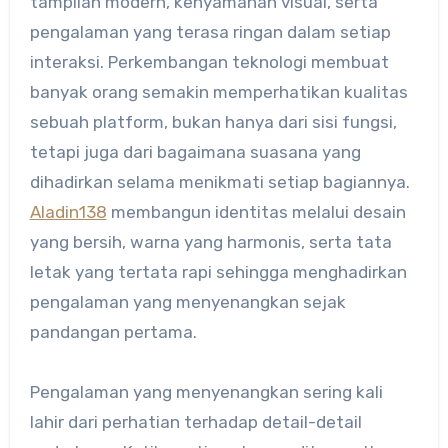
tampilan modern, kenyamanan visual, serta
pengalaman yang terasa ringan dalam setiap
interaksi. Perkembangan teknologi membuat
banyak orang semakin memperhatikan kualitas
sebuah platform, bukan hanya dari sisi fungsi,
tetapi juga dari bagaimana suasana yang
dihadirkan selama menikmati setiap bagiannya.
Aladin138
membangun identitas melalui desain
yang bersih, warna yang harmonis, serta tata
letak yang tertata rapi sehingga menghadirkan
pengalaman yang menyenangkan sejak
pandangan pertama.
Pengalaman yang menyenangkan sering kali
lahir dari perhatian terhadap detail-detail