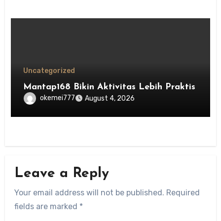
Uncategorized
Mantap168 Bikin Aktivitas Lebih Praktis
okemei777
August 4, 2026
Leave a Reply
Your email address will not be published.
Required
fields are marked
*