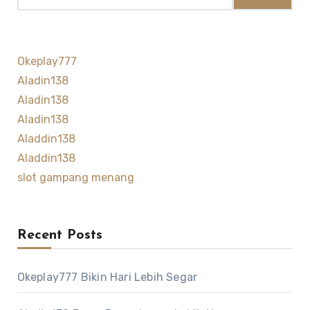
Okeplay777
Aladin138
Aladin138
Aladin138
Aladdin138
Aladdin138
slot gampang menang
Recent Posts
Okeplay777 Bikin Hari Lebih Segar