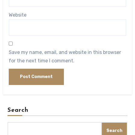
Website
Save my name, email, and website in this browser
for the next time I comment.
Search
Search