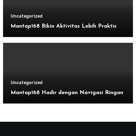
Uncategorized
Mantap168 Bikin Aktivitas Lebih Praktis
Uncategorized
Mantap168 Hadir dengan Navigasi Ringan