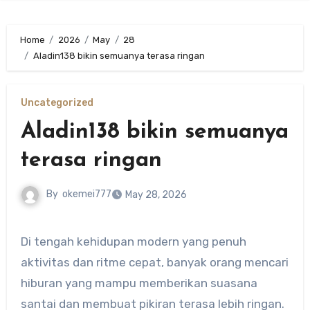
Home
2026
May
28
Aladin138 bikin semuanya terasa ringan
Uncategorized
Aladin138 bikin semuanya
terasa ringan
By
okemei777
May 28, 2026
Di tengah kehidupan modern yang penuh
aktivitas dan ritme cepat, banyak orang mencari
hiburan yang mampu memberikan suasana
santai dan membuat pikiran terasa lebih ringan.