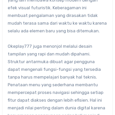
yang lain membawa konsep modern dengan
efek visual futuristik. Keberagaman ini
membuat pengalaman yang dirasakan tidak
mudah terasa sama dari waktu ke waktu karena
selalu ada elemen baru yang bisa ditemukan.
Okeplay777 juga menonjol melalui desain
tampilan yang rapi dan mudah dipahami.
Struktur antarmuka dibuat agar pengguna
dapat mengenali fungsi-fungsi yang tersedia
tanpa harus mempelajari banyak hal teknis.
Penataan menu yang sederhana membantu
mempercepat proses navigasi sehingga setiap
fitur dapat diakses dengan lebih efisien. Hal ini
menjadi nilai penting dalam dunia digital karena