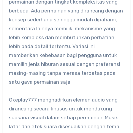
permainan dengan tingkat kompleksitas yang
berbeda. Ada permainan yang dirancang dengan
konsep sederhana sehingga mudah dipahami,
sementara lainnya memiliki mekanisme yang
lebih kompleks dan membutuhkan perhatian
lebih pada detail tertentu. Variasi ini
memberikan kebebasan bagi pengguna untuk
memilih jenis hiburan sesuai dengan preferensi
masing-masing tanpa merasa terbatas pada
satu gaya permainan saja.
Okeplay777 menghadirkan elemen audio yang
dirancang secara khusus untuk mendukung
suasana visual dalam setiap permainan. Musik
latar dan efek suara disesuaikan dengan tema