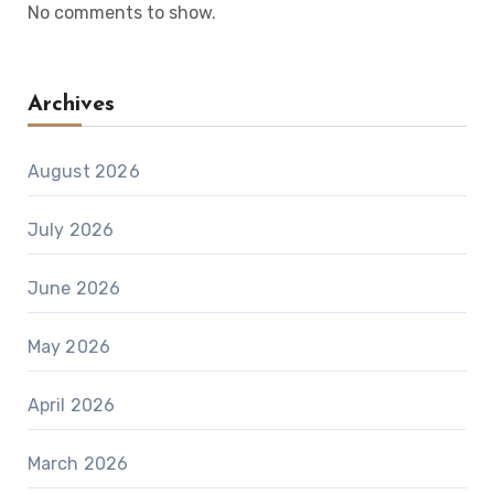
No comments to show.
Archives
August 2026
July 2026
June 2026
May 2026
April 2026
March 2026