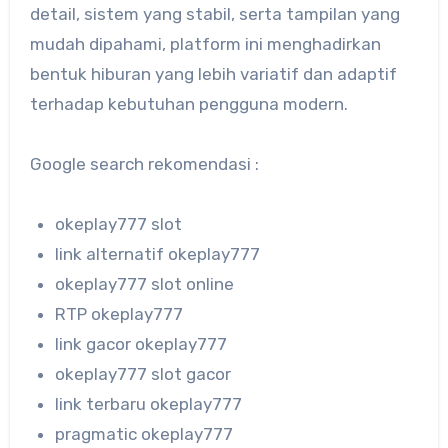
detail, sistem yang stabil, serta tampilan yang
mudah dipahami, platform ini menghadirkan
bentuk hiburan yang lebih variatif dan adaptif
terhadap kebutuhan pengguna modern.
Google search rekomendasi :
okeplay777 slot
link alternatif okeplay777
okeplay777 slot online
RTP okeplay777
link gacor okeplay777
okeplay777 slot gacor
link terbaru okeplay777
pragmatic okeplay777