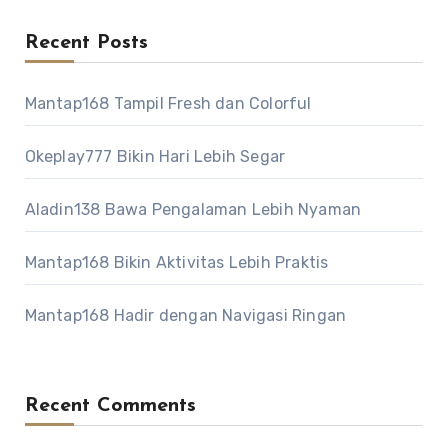
Recent Posts
Mantap168 Tampil Fresh dan Colorful
Okeplay777 Bikin Hari Lebih Segar
Aladin138 Bawa Pengalaman Lebih Nyaman
Mantap168 Bikin Aktivitas Lebih Praktis
Mantap168 Hadir dengan Navigasi Ringan
Recent Comments