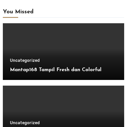
You Missed
Uncategorized
Mantap168 Tampil Fresh dan Colorful
Uncategorized