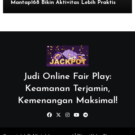
Mantap168 Bikin Aktivitas Lebih Praktis
Judi Online Fair Play:
Keamanan Terjamin,
Kemenangan Maksimal!