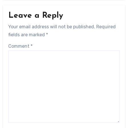
Leave a Reply
Your email address will not be published.
Required
fields are marked
*
Comment
*