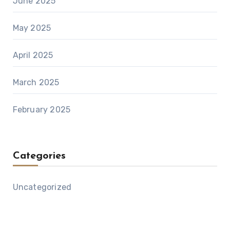
June 2025
May 2025
April 2025
March 2025
February 2025
Categories
Uncategorized