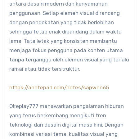
antara desain modern dan kenyamanan
penggunaan. Setiap elemen visual dirancang
dengan pendekatan yang tidak berlebihan
sehingga tetap enak dipandang dalam waktu
lama. Tata letak yang konsisten membantu
menjaga fokus pengguna pada konten utama
tanpa terganggu oleh elemen visual yang terlalu
ramai atau tidak terstruktur.
https://anotepad.com/notes/sapwnn65
Okeplay777 menawarkan pengalaman hiburan
yang terus berkembang mengikuti tren
teknologi dan desain digital masa kini. Dengan
kombinasi variasi tema, kualitas visual yang