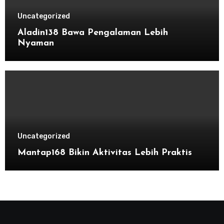
Uncategorized
Aladin138 Bawa Pengalaman Lebih
Nyaman
Uncategorized
Mantap168 Bikin Aktivitas Lebih Praktis