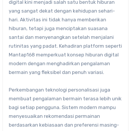
digital kini menjadi salah satu bentuk hiburan
yang sangat dekat dengan kehidupan sehari-
hari. Aktivitas ini tidak hanya memberikan
hiburan, tetapi juga menciptakan suasana
santai dan menyenangkan setelah menjalani
rutinitas yang padat. Kehadiran platform seperti
Mantap168 memperkuat konsep hiburan digital
modern dengan menghadirkan pengalaman
bermain yang fleksibel dan penuh variasi.
Perkembangan teknologi personalisasi juga
membuat pengalaman bermain terasa lebih unik
bagi setiap pengguna. Sistem modern mampu
menyesuaikan rekomendasi permainan
berdasarkan kebiasaan dan preferensi masing-