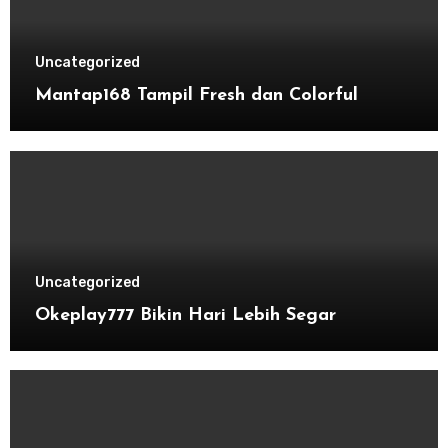
Uncategorized
Mantap168 Tampil Fresh dan Colorful
Uncategorized
Okeplay777 Bikin Hari Lebih Segar