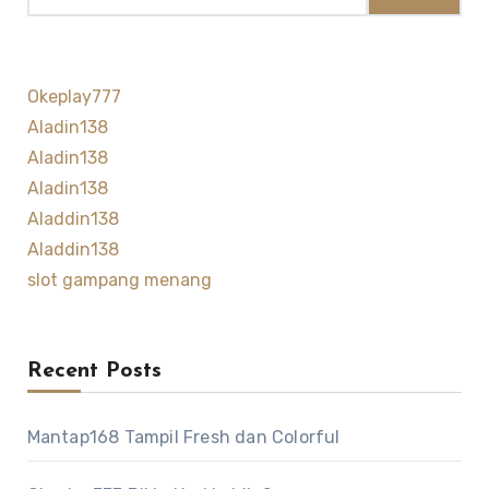
Okeplay777
Aladin138
Aladin138
Aladin138
Aladdin138
Aladdin138
slot gampang menang
Recent Posts
Mantap168 Tampil Fresh dan Colorful