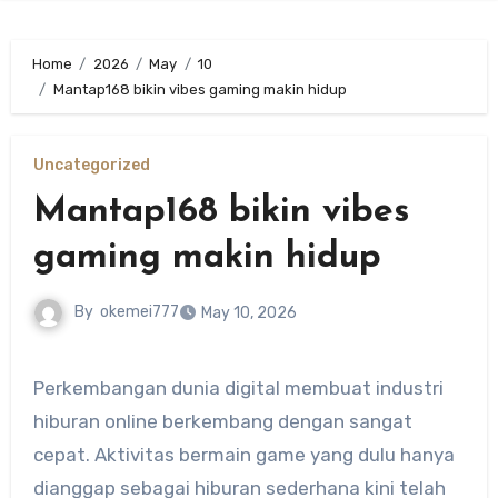
Home
2026
May
10
Mantap168 bikin vibes gaming makin hidup
Uncategorized
Mantap168 bikin vibes
gaming makin hidup
By
okemei777
May 10, 2026
Perkembangan dunia digital membuat industri
hiburan online berkembang dengan sangat
cepat. Aktivitas bermain game yang dulu hanya
dianggap sebagai hiburan sederhana kini telah