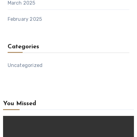
March 2025
February 2025
Categories
Uncategorized
You Missed