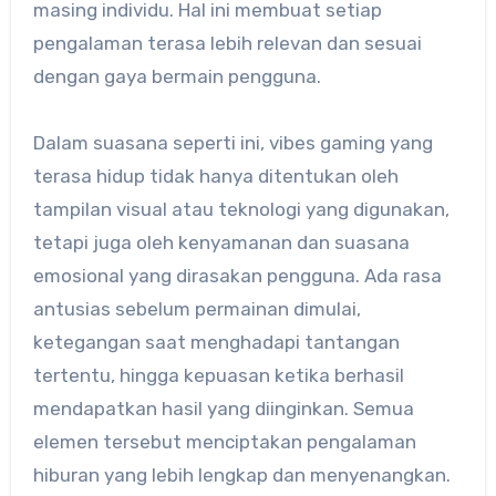
masing individu. Hal ini membuat setiap
pengalaman terasa lebih relevan dan sesuai
dengan gaya bermain pengguna.
Dalam suasana seperti ini, vibes gaming yang
terasa hidup tidak hanya ditentukan oleh
tampilan visual atau teknologi yang digunakan,
tetapi juga oleh kenyamanan dan suasana
emosional yang dirasakan pengguna. Ada rasa
antusias sebelum permainan dimulai,
ketegangan saat menghadapi tantangan
tertentu, hingga kepuasan ketika berhasil
mendapatkan hasil yang diinginkan. Semua
elemen tersebut menciptakan pengalaman
hiburan yang lebih lengkap dan menyenangkan.