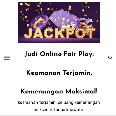
Skip
to
content
Judi Online Fair Play:
Keamanan Terjamin,
Kemenangan Maksimal!
keamanan terjamin, peluang kemenangan
maksimal, tanpa khawatir!