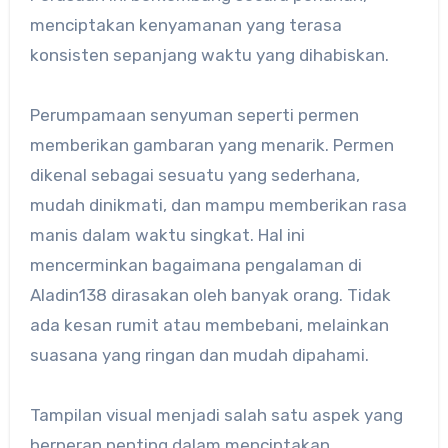
menciptakan kenyamanan yang terasa
konsisten sepanjang waktu yang dihabiskan.
Perumpamaan senyuman seperti permen
memberikan gambaran yang menarik. Permen
dikenal sebagai sesuatu yang sederhana,
mudah dinikmati, dan mampu memberikan rasa
manis dalam waktu singkat. Hal ini
mencerminkan bagaimana pengalaman di
Aladin138 dirasakan oleh banyak orang. Tidak
ada kesan rumit atau membebani, melainkan
suasana yang ringan dan mudah dipahami.
Tampilan visual menjadi salah satu aspek yang
berperan penting dalam menciptakan