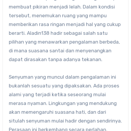
membuat pikiran menjadi lelah. Dalam kondisi
tersebut, menemukan ruang yang mampu
memberikan rasa ringan menjadi hal yang cukup
berarti. Aladin138 hadir sebagai salah satu
pilihan yang menawarkan pengalaman berbeda,
di mana suasana santai dan menyenangkan
dapat dirasakan tanpa adanya tekanan.
Senyuman yang muncul dalam pengalaman ini
bukanlah sesuatu yang dipaksakan. Ada proses
alami yang terjadi ketika seseorang mulai
merasa nyaman. Lingkungan yang mendukung
akan memengaruhi suasana hati, dan dari
situlah senyuman mulai hadir dengan sendirinya.
Perasaan ini berkembang secara perlahan,