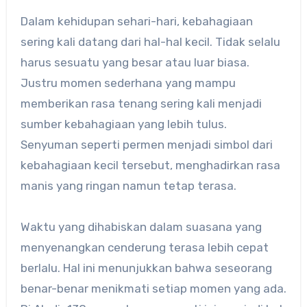
Dalam kehidupan sehari-hari, kebahagiaan
sering kali datang dari hal-hal kecil. Tidak selalu
harus sesuatu yang besar atau luar biasa.
Justru momen sederhana yang mampu
memberikan rasa tenang sering kali menjadi
sumber kebahagiaan yang lebih tulus.
Senyuman seperti permen menjadi simbol dari
kebahagiaan kecil tersebut, menghadirkan rasa
manis yang ringan namun tetap terasa.
Waktu yang dihabiskan dalam suasana yang
menyenangkan cenderung terasa lebih cepat
berlalu. Hal ini menunjukkan bahwa seseorang
benar-benar menikmati setiap momen yang ada.