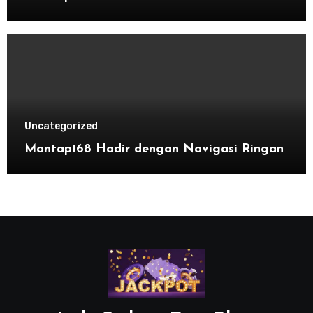
Uncategorized
Mantap168 Hadir dengan Navigasi Ringan