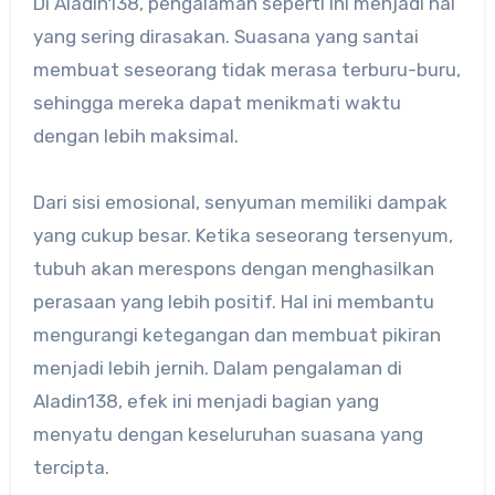
Di Aladin138, pengalaman seperti ini menjadi hal
yang sering dirasakan. Suasana yang santai
membuat seseorang tidak merasa terburu-buru,
sehingga mereka dapat menikmati waktu
dengan lebih maksimal.
Dari sisi emosional, senyuman memiliki dampak
yang cukup besar. Ketika seseorang tersenyum,
tubuh akan merespons dengan menghasilkan
perasaan yang lebih positif. Hal ini membantu
mengurangi ketegangan dan membuat pikiran
menjadi lebih jernih. Dalam pengalaman di
Aladin138, efek ini menjadi bagian yang
menyatu dengan keseluruhan suasana yang
tercipta.