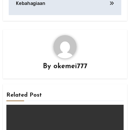
Kebahagiaan
By
okemei777
Related Post