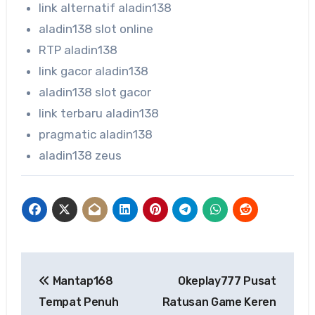
link alternatif aladin138
aladin138 slot online
RTP aladin138
link gacor aladin138
aladin138 slot gacor
link terbaru aladin138
pragmatic aladin138
aladin138 zeus
Post
Mantap168
Okeplay777 Pusat
navigation
Tempat Penuh
Ratusan Game Keren