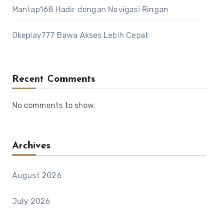
Mantap168 Hadir dengan Navigasi Ringan
Okeplay777 Bawa Akses Lebih Cepat
Recent Comments
No comments to show.
Archives
August 2026
July 2026