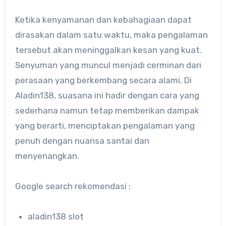
Ketika kenyamanan dan kebahagiaan dapat
dirasakan dalam satu waktu, maka pengalaman
tersebut akan meninggalkan kesan yang kuat.
Senyuman yang muncul menjadi cerminan dari
perasaan yang berkembang secara alami. Di
Aladin138, suasana ini hadir dengan cara yang
sederhana namun tetap memberikan dampak
yang berarti, menciptakan pengalaman yang
penuh dengan nuansa santai dan
menyenangkan.
Google search rekomendasi :
aladin138 slot