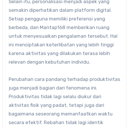
Selain itu, personalisasi menjadi aspek yang
semakin diperhatikan dalam platform digital.
Setiap pengguna memiliki preferensi yang
berbeda, dan Mantap168 memberikan ruang
untuk menyesuaikan pengalaman tersebut. Hal
ini menciptakan keterlibatan yang lebih tinggi
karena aktivitas yang dilakukan terasa lebih
relevan dengan kebutuhan individu.
Perubahan cara pandang terhadap produktivitas
juga menjadi bagian dari fenomena ini.
Produktivitas tidak lagi selalu diukur dari
aktivitas fisik yang padat, tetapi juga dari
bagaimana seseorang memanfaatkan waktu
secara efektif. Rebahan tidak lagi identik