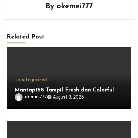
By
okemei777
Related Post
Uncategorized
Mantap168 Tampil Fresh dan Colorful
okemei777
August 8, 2026