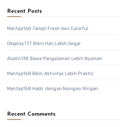
Recent Posts
Mantap168 Tampil Fresh dan Colorful
Okeplay777 Bikin Hari Lebih Segar
Aladin138 Bawa Pengalaman Lebih Nyaman
Mantap168 Bikin Aktivitas Lebih Praktis
Mantap168 Hadir dengan Navigasi Ringan
Recent Comments