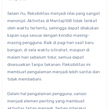
Selain itu, fleksibilitas menjadi nilai yang sangat
menonjol. Aktivitas di Mantap168 tidak terikat
oleh waktu tertentu, sehingga dapat dilakukan
kapan saja sesuai dengan kondisi masing-
masing pengguna. Baik di pagi hari saat baru
bangun, di sela waktu istirahat, maupun di
malam hari sebelum tidur, semua dapat
disesuaikan tanpa tekanan. Fleksibilitas ini
membuat pengalaman menjadi lebih santai dan
tidak membebani.
Dalam hal pengalaman pengguna, variasi
menjadi elemen penting yang membuat
aktivitas tetap menarik. Setiap interaksi