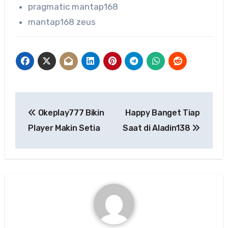
pragmatic mantap168
mantap168 zeus
Post
Okeplay777 Bikin
Happy Banget Tiap
navigation
Player Makin Setia
Saat di Aladin138