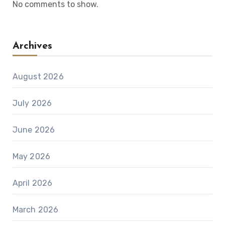
No comments to show.
Archives
August 2026
July 2026
June 2026
May 2026
April 2026
March 2026