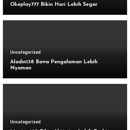
Okeplay777 Bikin Hari Lebih Segar
Uncategorized
Aladin138 Bawa Pengalaman Lebih
Nyaman
Uncategorized