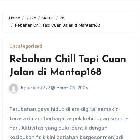
Home
2026
March
25
Rebahan Chill Tapi Cuan Jalan di Mantap168
Uncategorized
Rebahan Chill Tapi Cuan
Jalan di Mantap168
By
okemei777
March 25, 2026
Perubahan gaya hidup di era digital semakin
terasa dalam berbagai aspek kehidupan sehari-
hari. Aktivitas yang dulu identik dengan
kesibukan fisik kini perlahan bergeser menjadi