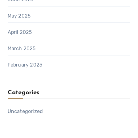
May 2025
April 2025
March 2025
February 2025
Categories
Uncategorized