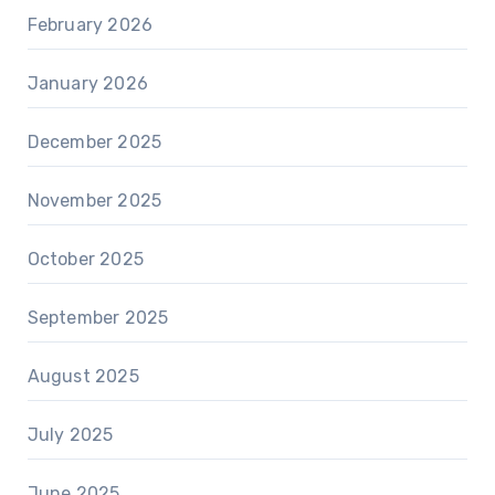
February 2026
January 2026
December 2025
November 2025
October 2025
September 2025
August 2025
July 2025
June 2025