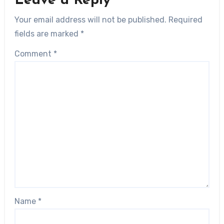
Leave a Reply
Your email address will not be published.
Required
fields are marked
*
Comment
*
Name
*