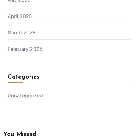
May 2025
April 2025
March 2025
February 2025
Categories
Uncategorized
You Missed