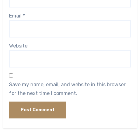
Email
*
Website
Save my name, email, and website in this browser
for the next time I comment.