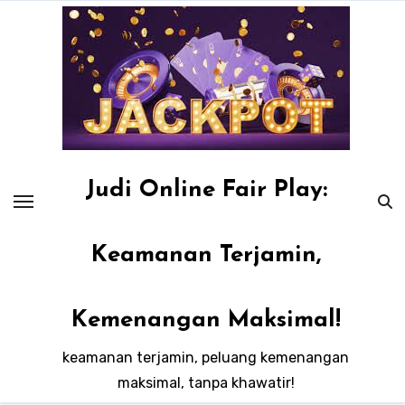
Skip
to
content
Judi Online Fair Play:
Keamanan Terjamin,
Kemenangan Maksimal!
keamanan terjamin, peluang kemenangan
maksimal, tanpa khawatir!