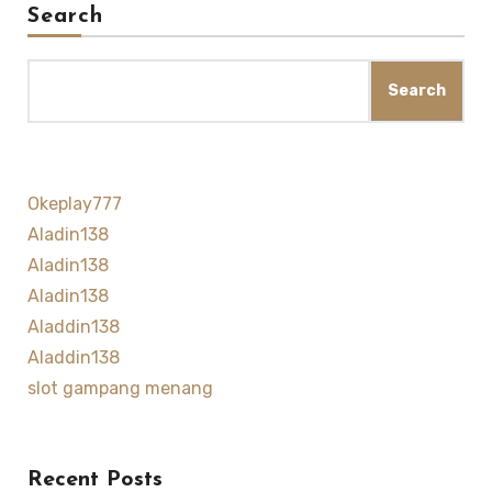
Search
Search
Okeplay777
Aladin138
Aladin138
Aladin138
Aladdin138
Aladdin138
slot gampang menang
Recent Posts