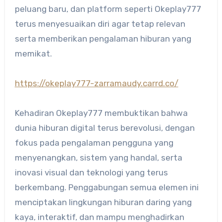
peluang baru, dan platform seperti Okeplay777
terus menyesuaikan diri agar tetap relevan
serta memberikan pengalaman hiburan yang
memikat.
https://okeplay777-zarramaudy.carrd.co/
Kehadiran Okeplay777 membuktikan bahwa
dunia hiburan digital terus berevolusi, dengan
fokus pada pengalaman pengguna yang
menyenangkan, sistem yang handal, serta
inovasi visual dan teknologi yang terus
berkembang. Penggabungan semua elemen ini
menciptakan lingkungan hiburan daring yang
kaya, interaktif, dan mampu menghadirkan