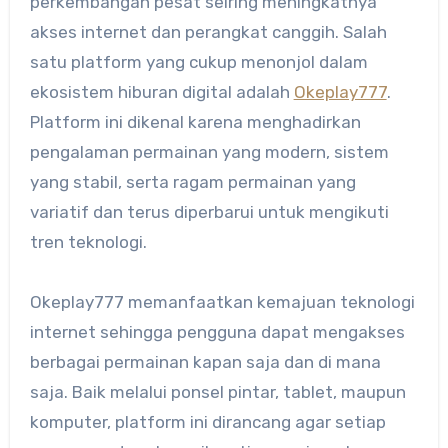
perkembangan pesat seiring meningkatnya
akses internet dan perangkat canggih. Salah
satu platform yang cukup menonjol dalam
ekosistem hiburan digital adalah
Okeplay777
.
Platform ini dikenal karena menghadirkan
pengalaman permainan yang modern, sistem
yang stabil, serta ragam permainan yang
variatif dan terus diperbarui untuk mengikuti
tren teknologi.
Okeplay777 memanfaatkan kemajuan teknologi
internet sehingga pengguna dapat mengakses
berbagai permainan kapan saja dan di mana
saja. Baik melalui ponsel pintar, tablet, maupun
komputer, platform ini dirancang agar setiap