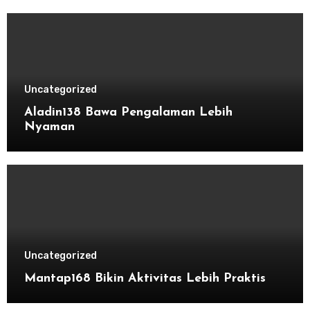
Uncategorized
Aladin138 Bawa Pengalaman Lebih
Nyaman
Uncategorized
Mantap168 Bikin Aktivitas Lebih Praktis