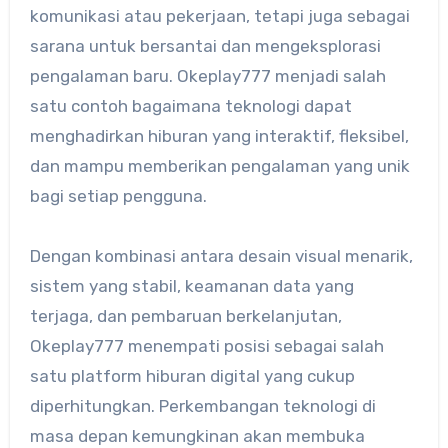
komunikasi atau pekerjaan, tetapi juga sebagai
sarana untuk bersantai dan mengeksplorasi
pengalaman baru. Okeplay777 menjadi salah
satu contoh bagaimana teknologi dapat
menghadirkan hiburan yang interaktif, fleksibel,
dan mampu memberikan pengalaman yang unik
bagi setiap pengguna.
Dengan kombinasi antara desain visual menarik,
sistem yang stabil, keamanan data yang
terjaga, dan pembaruan berkelanjutan,
Okeplay777 menempati posisi sebagai salah
satu platform hiburan digital yang cukup
diperhitungkan. Perkembangan teknologi di
masa depan kemungkinan akan membuka