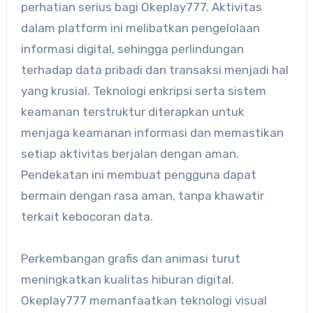
perhatian serius bagi Okeplay777. Aktivitas
dalam platform ini melibatkan pengelolaan
informasi digital, sehingga perlindungan
terhadap data pribadi dan transaksi menjadi hal
yang krusial. Teknologi enkripsi serta sistem
keamanan terstruktur diterapkan untuk
menjaga keamanan informasi dan memastikan
setiap aktivitas berjalan dengan aman.
Pendekatan ini membuat pengguna dapat
bermain dengan rasa aman, tanpa khawatir
terkait kebocoran data.
Perkembangan grafis dan animasi turut
meningkatkan kualitas hiburan digital.
Okeplay777 memanfaatkan teknologi visual