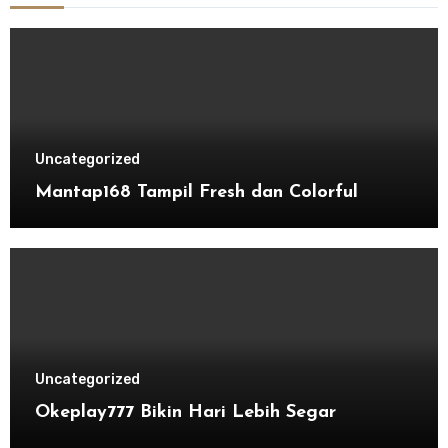
Uncategorized
Mantap168 Tampil Fresh dan Colorful
Uncategorized
Okeplay777 Bikin Hari Lebih Segar