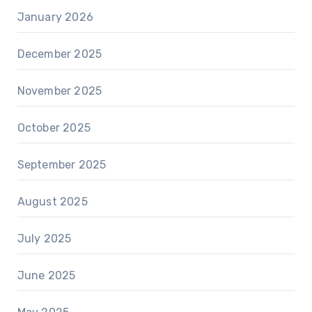
January 2026
December 2025
November 2025
October 2025
September 2025
August 2025
July 2025
June 2025