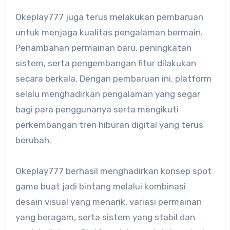
Okeplay777 juga terus melakukan pembaruan
untuk menjaga kualitas pengalaman bermain.
Penambahan permainan baru, peningkatan
sistem, serta pengembangan fitur dilakukan
secara berkala. Dengan pembaruan ini, platform
selalu menghadirkan pengalaman yang segar
bagi para penggunanya serta mengikuti
perkembangan tren hiburan digital yang terus
berubah.
Okeplay777 berhasil menghadirkan konsep spot
game buat jadi bintang melalui kombinasi
desain visual yang menarik, variasi permainan
yang beragam, serta sistem yang stabil dan