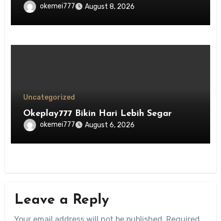
okemei777
August 8, 2026
Uncategorized
Okeplay777 Bikin Hari Lebih Segar
okemei777
August 6, 2026
Leave a Reply
Your email address will not be published.
Required