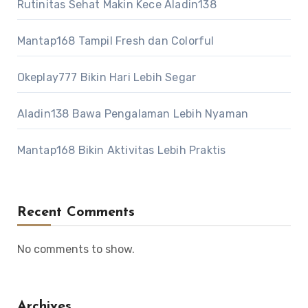
Rutinitas Sehat Makin Kece Aladin138
Mantap168 Tampil Fresh dan Colorful
Okeplay777 Bikin Hari Lebih Segar
Aladin138 Bawa Pengalaman Lebih Nyaman
Mantap168 Bikin Aktivitas Lebih Praktis
Recent Comments
No comments to show.
Archives