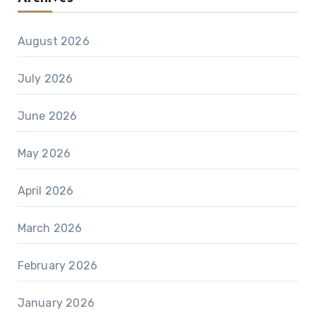
August 2026
July 2026
June 2026
May 2026
April 2026
March 2026
February 2026
January 2026