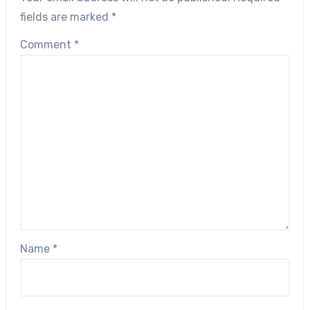
fields are marked
*
Comment
*
Name
*