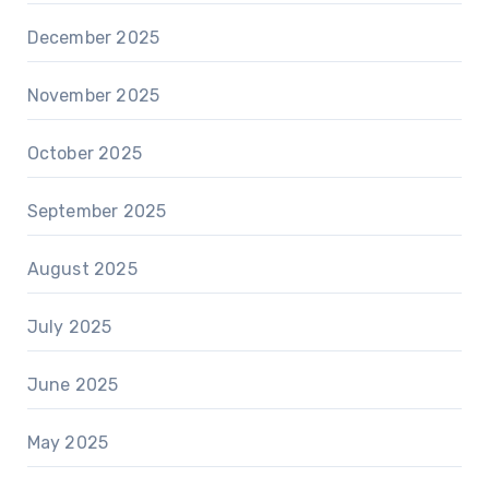
December 2025
November 2025
October 2025
September 2025
August 2025
July 2025
June 2025
May 2025