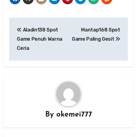
Post
Aladin138 Spot
Mantap168 Spot
navigation
Game Penuh Warna
Game Paling Gesit
Ceria
By
okemei777