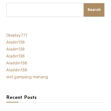
Search
Okeplay777
Aladin138
Aladin138
Aladin138
Aladdin138
Aladdin138
slot gampang menang
Recent Posts