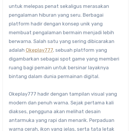
untuk melepas penat sekaligus merasakan
pengalaman hiburan yang seru. Berbagai
platform hadir dengan konsep unik yang
membuat pengalaman bermain menjadi lebih
berwarna. Salah satu yang sering dibicarakan
adalah
Okeplay777
, sebuah platform yang
digambarkan sebagai spot game yang memberi
ruang bagi pemain untuk bersinar layaknya
bintang dalam dunia permainan digital.
Okeplay777 hadir dengan tampilan visual yang
modern dan penuh warna. Sejak pertama kali
diakses, pengguna akan melihat desain
antarmuka yang rapi dan menarik. Perpaduan
warna cerah, ikon yang jelas, serta tata letak