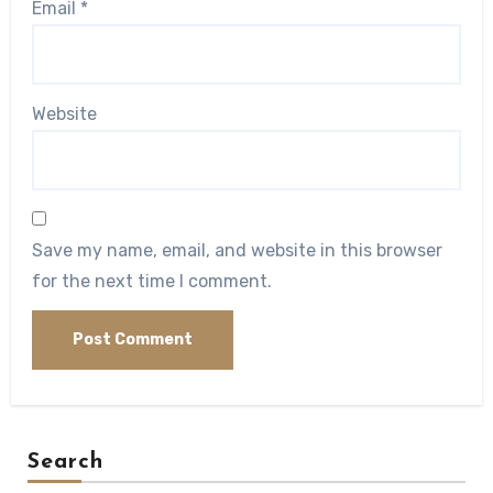
Email
*
Website
Save my name, email, and website in this browser
for the next time I comment.
Search