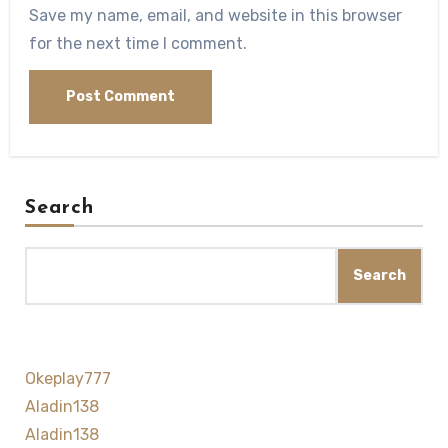
Save my name, email, and website in this browser
for the next time I comment.
Search
Search
Okeplay777
Aladin138
Aladin138