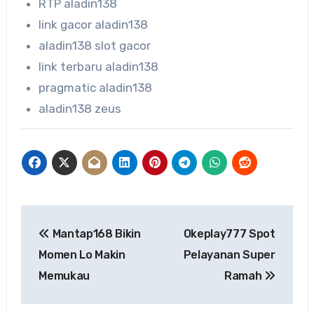
RTP aladin138
link gacor aladin138
aladin138 slot gacor
link terbaru aladin138
pragmatic aladin138
aladin138 zeus
Post
Mantap168 Bikin
Okeplay777 Spot
navigation
Momen Lo Makin
Pelayanan Super
Memukau
Ramah