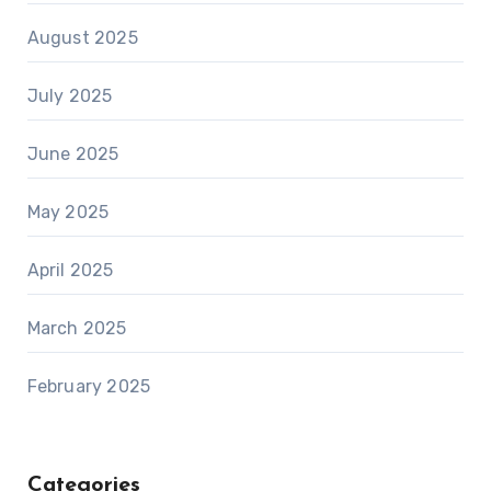
August 2025
July 2025
June 2025
May 2025
April 2025
March 2025
February 2025
Categories