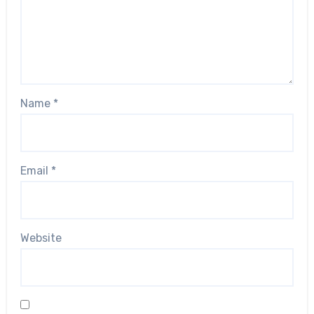
Name
*
Email
*
Website