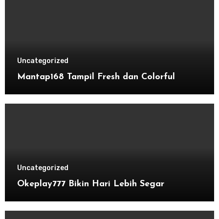
Uncategorized
Mantap168 Tampil Fresh dan Colorful
Uncategorized
Okeplay777 Bikin Hari Lebih Segar