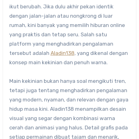
ikut berubah. Jika dulu akhir pekan identik
dengan jalan-jalan atau nongkrong di luar
rumah, kini banyak yang memilih hiburan online
yang praktis dan tetap seru. Salah satu
platform yang menghadirkan pengalaman
tersebut adalah
Aladin138
, yang dikenal dengan
konsep main kekinian dan penuh warna.
Main kekinian bukan hanya soal mengikuti tren,
tetapi juga tentang menghadirkan pengalaman
yang modern, nyaman, dan relevan dengan gaya
hidup masa kini. Aladin138 menampilkan desain
visual yang segar dengan kombinasi warna
cerah dan animasi yang halus. Detail grafis pada
setiap permainan dibuat tajam dan menarik,