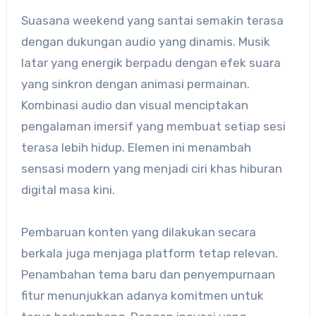
Suasana weekend yang santai semakin terasa
dengan dukungan audio yang dinamis. Musik
latar yang energik berpadu dengan efek suara
yang sinkron dengan animasi permainan.
Kombinasi audio dan visual menciptakan
pengalaman imersif yang membuat setiap sesi
terasa lebih hidup. Elemen ini menambah
sensasi modern yang menjadi ciri khas hiburan
digital masa kini.
Pembaruan konten yang dilakukan secara
berkala juga menjaga platform tetap relevan.
Penambahan tema baru dan penyempurnaan
fitur menunjukkan adanya komitmen untuk