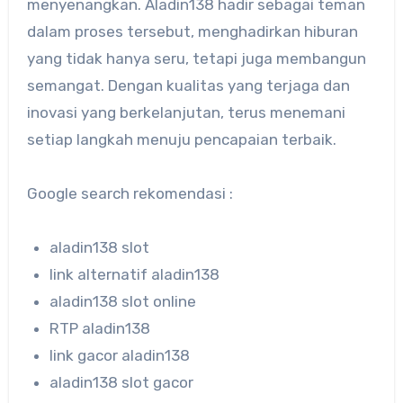
menyenangkan. Aladin138 hadir sebagai teman
dalam proses tersebut, menghadirkan hiburan
yang tidak hanya seru, tetapi juga membangun
semangat. Dengan kualitas yang terjaga dan
inovasi yang berkelanjutan, terus menemani
setiap langkah menuju pencapaian terbaik.
Google search rekomendasi :
aladin138 slot
link alternatif aladin138
aladin138 slot online
RTP aladin138
link gacor aladin138
aladin138 slot gacor