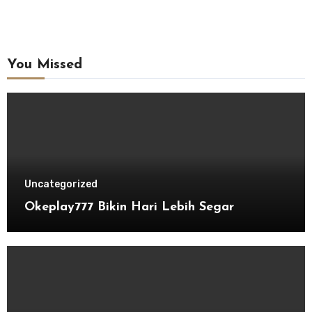
You Missed
Uncategorized
Okeplay777 Bikin Hari Lebih Segar