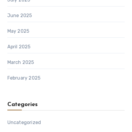
June 2025
May 2025
April 2025
March 2025
February 2025
Categories
Uncategorized