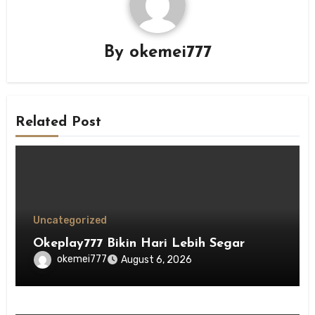
By
okemei777
Related Post
Uncategorized
Okeplay777 Bikin Hari Lebih Segar
okemei777
August 6, 2026