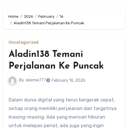
Home
2026
February
16
Aladin138 Temani Perjalanan Ke Puncak
Uncategorized
Aladin138 Temani
Perjalanan Ke Puncak
By
okemei777
February 16, 2026
Dalam dunia digital yang terus bergerak cepat,
setiap orang memiliki perjalanan dan targetnya
masing-masing. Ada yang mencari hiburan
untuk melepas penat, ada juga yang ingin