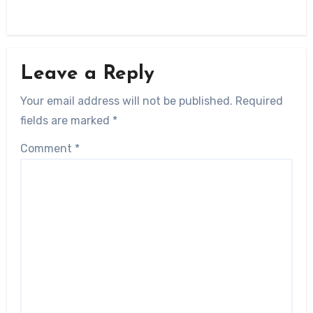
Leave a Reply
Your email address will not be published.
Required
fields are marked
*
Comment
*