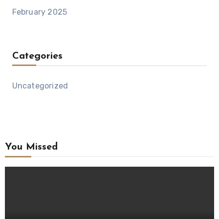
February 2025
Categories
Uncategorized
You Missed