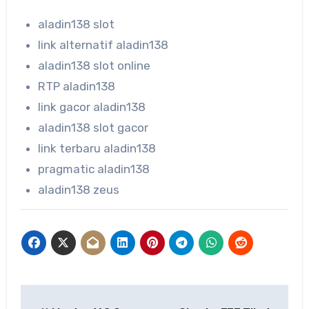
aladin138 slot
link alternatif aladin138
aladin138 slot online
RTP aladin138
link gacor aladin138
aladin138 slot gacor
link terbaru aladin138
pragmatic aladin138
aladin138 zeus
Post