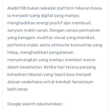
Aladin138 bukan sekadar platform hiburan biasa.
Ia menjadi ruang digital yang mampu
menghadirkan energi positif dan membuat
senyum makin cerah. Dengan variasi permainan
yang beragam, kualitas visual yang memikat,
performa stabil, serta atmosfer komunitas yang
hidup, menghadirkan pengalaman
menyenangkan yang mampu memberi warna
dalam keseharian. Ketika hari terasa panjang,
kehadiran hiburan yang tepat bisa menjadi
alasan sederhana untuk kembali tersenyum
lebih lebar.
Google search rekomendasi :