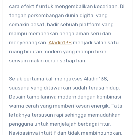
cara efektif untuk mengembalikan keceriaan. Di
tengah perkembangan dunia digital yang
semakin pesat, hadir sebuah platform yang
mampu memberikan pengalaman seru dan
menyenangkan.
Aladin138
menjadi salah satu
ruang hiburan modern yang mampu bikin
senyum makin cerah setiap hari.
Sejak pertama kali mengakses Aladin138,
suasana yang ditawarkan sudah terasa hidup.
Desain tampilannya modern dengan kombinasi
warna cerah yang memberi kesan energik. Tata
letaknya tersusun rapi sehingga memudahkan
pengguna untuk menjelajah berbagai fitur.
Navigasinya intuitif dan tidak membingungkan,