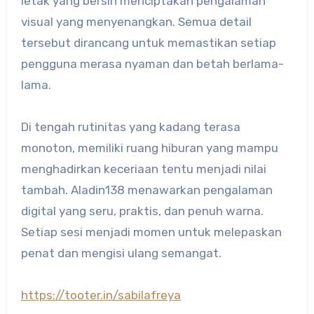
letak yang bersih menciptakan pengalaman
visual yang menyenangkan. Semua detail
tersebut dirancang untuk memastikan setiap
pengguna merasa nyaman dan betah berlama-
lama.
Di tengah rutinitas yang kadang terasa
monoton, memiliki ruang hiburan yang mampu
menghadirkan keceriaan tentu menjadi nilai
tambah. Aladin138 menawarkan pengalaman
digital yang seru, praktis, dan penuh warna.
Setiap sesi menjadi momen untuk melepaskan
penat dan mengisi ulang semangat.
https://tooter.in/sabilafreya