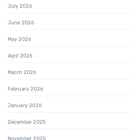
July 2026
June 2026
May 2026
April 2026
March 2026
February 2026
January 2026
December 2025
November 2025