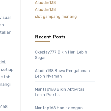
Aladdin138
Aladdin138
slot gampang menang
visual
an
ptakan
Recent Posts
Okeplay777 Bikin Hari Lebih
Segar
ini.
 setiap
Aladin138 Bawa Pengalaman
Lebih Nyaman
stabil.
urangi
Mantap168 Bikin Aktivitas
Lebih Praktis
p168
Mantap168 Hadir dengan