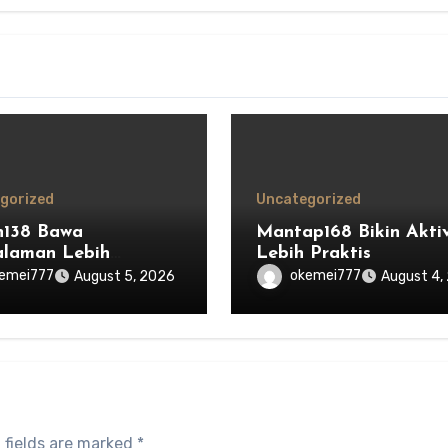
gorized
Uncategorized
n138 Bawa
Mantap168 Bikin Aktiv
laman Lebih
Lebih Praktis
an
emei777
okemei777
August 5, 2026
August 4,
 fields are marked
*