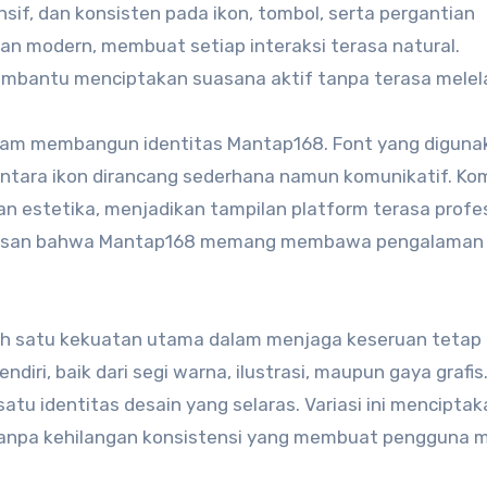
sif, dan konsisten pada ikon, tombol, serta pergantian
an modern, membuat setiap interaksi terasa natural.
embantu menciptakan suasana aktif tanpa terasa melel
 dalam membangun identitas Mantap168. Font yang diguna
entara ikon dirancang sederhana namun komunikatif. Ko
n estetika, menjadikan tampilan platform terasa profe
uat kesan bahwa Mantap168 memang membawa pengalaman
ah satu kekuatan utama dalam menjaga keseruan tetap
ndiri, baik dari segi warna, ilustrasi, maupun gaya grafis
atu identitas desain yang selaras. Variasi ini menciptak
 tanpa kehilangan konsistensi yang membuat pengguna 