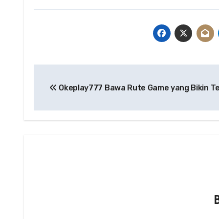
Post
Okeplay777 Bawa Rute Game yang Bikin T
navigation