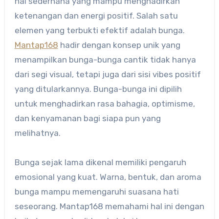
hal sederhana yang mampu menghadirkan
ketenangan dan energi positif. Salah satu
elemen yang terbukti efektif adalah bunga.
Mantap168
hadir dengan konsep unik yang
menampilkan bunga-bunga cantik tidak hanya
dari segi visual, tetapi juga dari sisi vibes positif
yang ditularkannya. Bunga-bunga ini dipilih
untuk menghadirkan rasa bahagia, optimisme,
dan kenyamanan bagi siapa pun yang
melihatnya.
Bunga sejak lama dikenal memiliki pengaruh
emosional yang kuat. Warna, bentuk, dan aroma
bunga mampu memengaruhi suasana hati
seseorang. Mantap168 memahami hal ini dengan