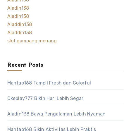
Aladin138
Aladin138
Aladdin138
Aladdin138
slot gampang menang
Recent Posts
Mantap168 Tampil Fresh dan Colorful
Okeplay777 Bikin Hari Lebih Segar
Aladin138 Bawa Pengalaman Lebih Nyaman
Mantap168 Bikin Aktivitas Lebih Praktis