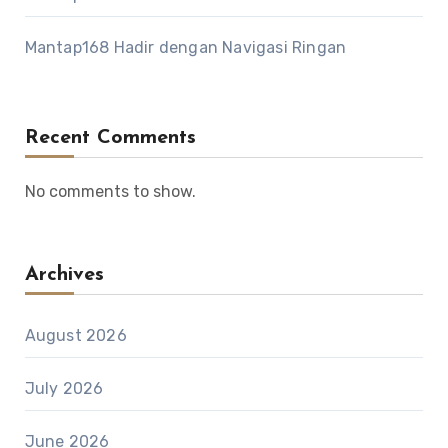
Mantap168 Hadir dengan Navigasi Ringan
Recent Comments
No comments to show.
Archives
August 2026
July 2026
June 2026