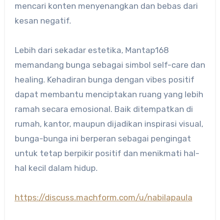
mencari konten menyenangkan dan bebas dari
kesan negatif.
Lebih dari sekadar estetika, Mantap168
memandang bunga sebagai simbol self-care dan
healing. Kehadiran bunga dengan vibes positif
dapat membantu menciptakan ruang yang lebih
ramah secara emosional. Baik ditempatkan di
rumah, kantor, maupun dijadikan inspirasi visual,
bunga-bunga ini berperan sebagai pengingat
untuk tetap berpikir positif dan menikmati hal-
hal kecil dalam hidup.
https://discuss.machform.com/u/nabilapaula