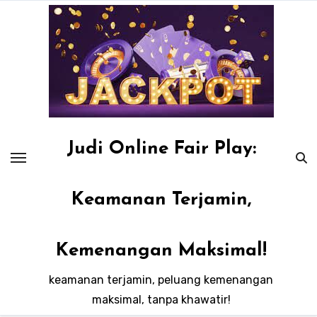
Skip
to
content
Judi Online Fair Play:
Keamanan Terjamin,
Kemenangan Maksimal!
keamanan terjamin, peluang kemenangan
maksimal, tanpa khawatir!