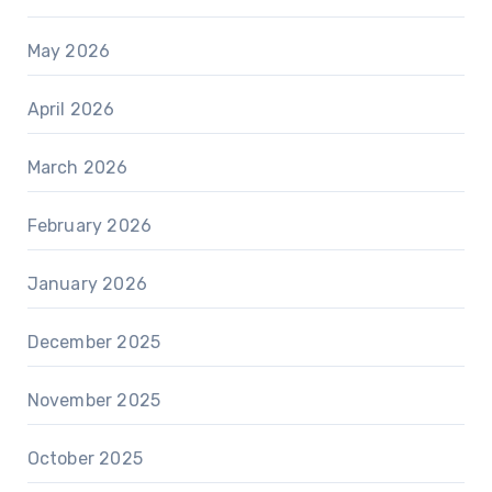
May 2026
April 2026
March 2026
February 2026
January 2026
December 2025
November 2025
October 2025