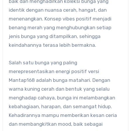
baik dan menghadirkan koleksi bunga yang
identik dengan nuansa cerah, hangat, dan
menenangkan. Konsep vibes positif menjadi
benang merah yang menghubungkan setiap
jenis bunga yang ditampilkan, sehingga
keindahannya terasa lebih bermakna.
Salah satu bunga yang paling
merepresentasikan energi positif versi
Mantap168 adalah bunga matahari. Dengan
warna kuning cerah dan bentuk yang selalu
menghadap cahaya, bunga ini melambangkan
kebahagiaan, harapan, dan semangat hidup.
Kehadirannya mampu memberikan kesan ceria
dan membangkitkan mood, baik sebagai