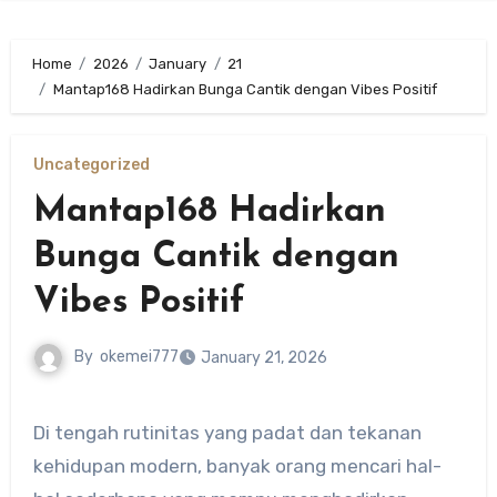
Home
2026
January
21
Mantap168 Hadirkan Bunga Cantik dengan Vibes Positif
Uncategorized
Mantap168 Hadirkan
Bunga Cantik dengan
Vibes Positif
By
okemei777
January 21, 2026
Di tengah rutinitas yang padat dan tekanan
kehidupan modern, banyak orang mencari hal-