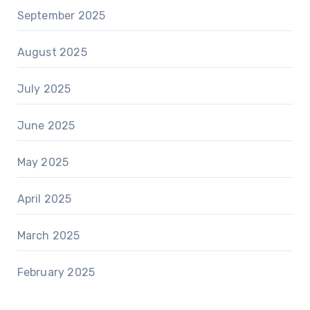
September 2025
August 2025
July 2025
June 2025
May 2025
April 2025
March 2025
February 2025