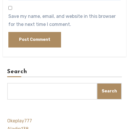
Save my name, email, and website in this browser
for the next time I comment.
Search
Search
Okeplay777
Aladin138