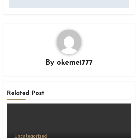
By
okemei777
Related Post
Uncategorized