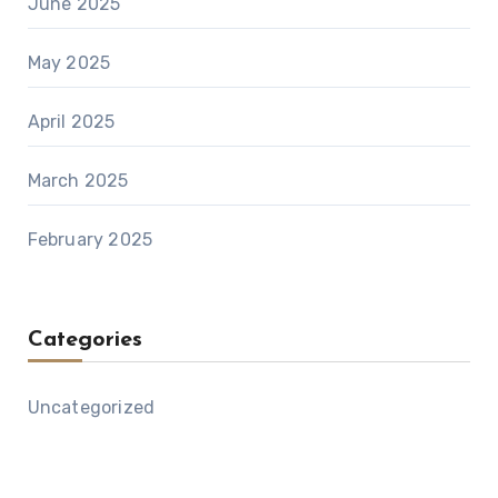
June 2025
May 2025
April 2025
March 2025
February 2025
Categories
Uncategorized