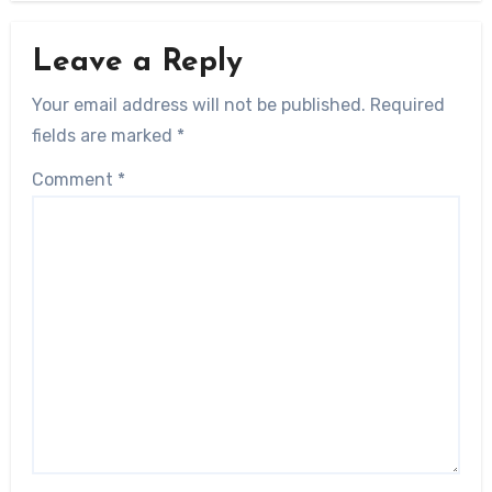
Leave a Reply
Your email address will not be published.
Required
fields are marked
*
Comment
*