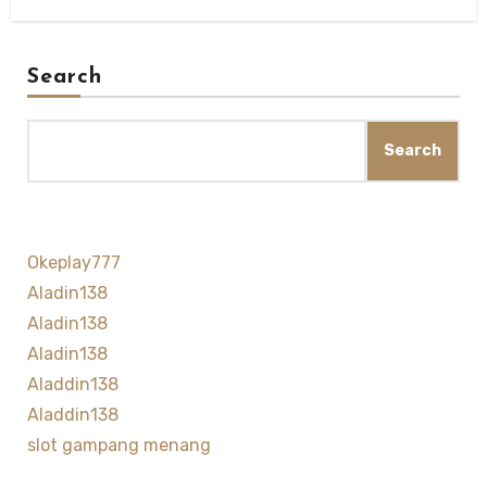
Search
Search
Okeplay777
Aladin138
Aladin138
Aladin138
Aladdin138
Aladdin138
slot gampang menang