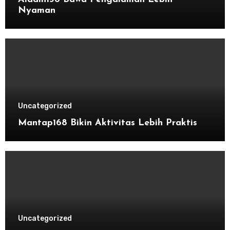
Nyaman
Uncategorized
Mantap168 Bikin Aktivitas Lebih Praktis
Uncategorized