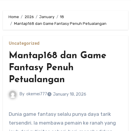
Home
2026
January
18
Mantap168 dan Game Fantasy Penuh Petualangan
Uncategorized
Mantap168 dan Game
Fantasy Penuh
Petualangan
By
okemei777
January 18, 2026
Dunia game fantasy selalu punya daya tarik
tersendiri. Ia membawa pemain ke ranah yang