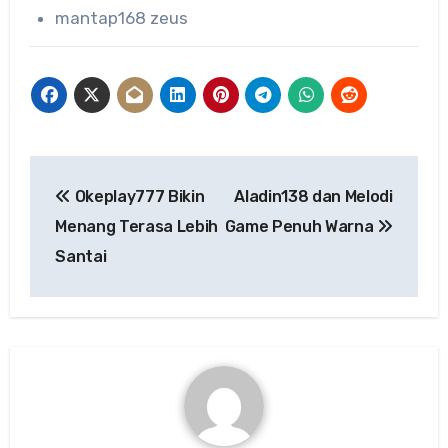
mantap168 zeus
Post
Okeplay777 Bikin
Aladin138 dan Melodi
navigation
Menang Terasa Lebih
Game Penuh Warna
Santai