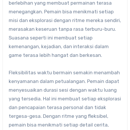
berlebihan yang membuat permainan terasa
menegangkan. Pemain bisa menikmati setiap
misi dan eksplorasi dengan ritme mereka sendiri,
merasakan keseruan tanpa rasa terburu-buru.
Suasana seperti ini membuat setiap
kemenangan, kejadian, dan interaksi dalam
game terasa lebih hangat dan berkesan.
Fleksibilitas waktu bermain semakin menambah
kenyamanan dalam petualangan. Pemain dapat
menyesuaikan durasi sesi dengan waktu luang
yang tersedia. Hal ini membuat setiap eksplorasi
dan pencapaian terasa personal dan tidak
tergesa-gesa. Dengan ritme yang fleksibel,
pemain bisa menikmati setiap detail cerita,