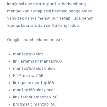
imajinasi dan strategi untuk berkembang,
menjadikan setiap sesi bermain pengalaman
yang tak hanya menghibur, tetapi juga penuh
warna, kejutan, dan cerita yang hidup.
Google search rekomendasi :
mantap168 slot
link alternatif mantap168
mantap168 slot online
RTP mantap168
link gacor mantap168
mantap168 slot gacor
link terbaru mantap168
pragmatic mantap168