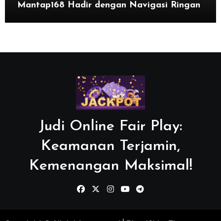
Mantap168 Hadir dengan Navigasi Ringan
Judi Online Fair Play:
Keamanan Terjamin,
Kemenangan Maksimal!