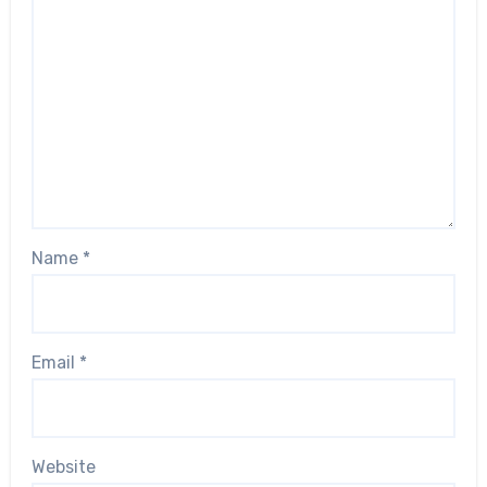
Name
*
Email
*
Website