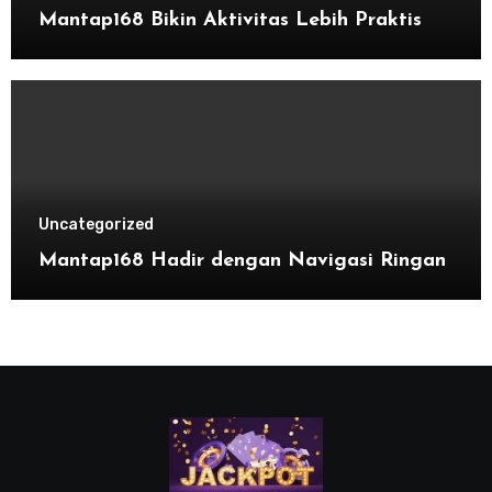
Mantap168 Bikin Aktivitas Lebih Praktis
Uncategorized
Mantap168 Hadir dengan Navigasi Ringan