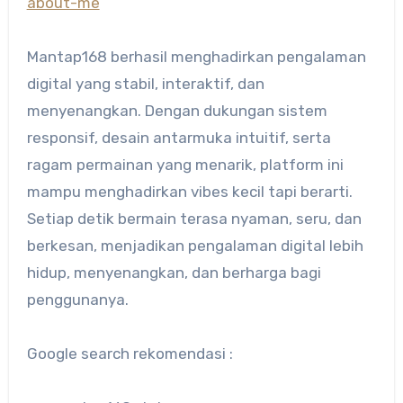
about-me
Mantap168 berhasil menghadirkan pengalaman
digital yang stabil, interaktif, dan
menyenangkan. Dengan dukungan sistem
responsif, desain antarmuka intuitif, serta
ragam permainan yang menarik, platform ini
mampu menghadirkan vibes kecil tapi berarti.
Setiap detik bermain terasa nyaman, seru, dan
berkesan, menjadikan pengalaman digital lebih
hidup, menyenangkan, dan berharga bagi
penggunanya.
Google search rekomendasi :