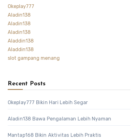
Okeplay777
Aladin138
Aladin138
Aladin138
Aladdin138
Aladdin138
slot gampang menang
Recent Posts
Okeplay777 Bikin Hari Lebih Segar
Aladin138 Bawa Pengalaman Lebih Nyaman
Mantap168 Bikin Aktivitas Lebih Praktis