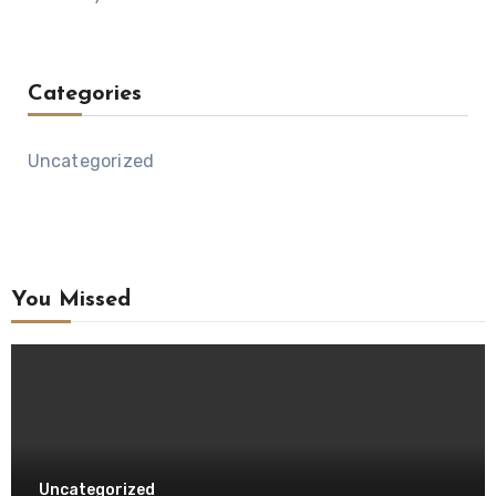
Categories
Uncategorized
You Missed
Uncategorized