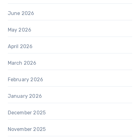
June 2026
May 2026
April 2026
March 2026
February 2026
January 2026
December 2025
November 2025