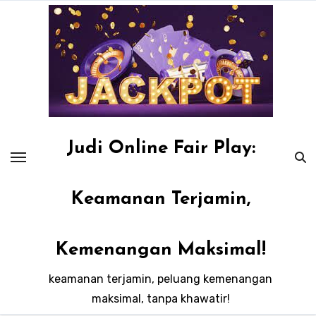
Skip
to
content
Judi Online Fair Play:
Keamanan Terjamin,
Kemenangan Maksimal!
keamanan terjamin, peluang kemenangan
maksimal, tanpa khawatir!