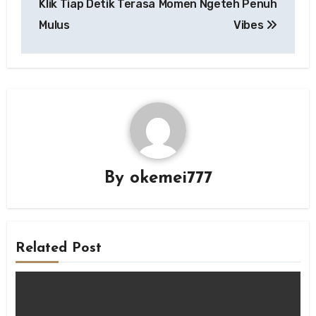
Klik Tiap Detik Terasa
Momen Ngeteh Penuh
Mulus
Vibes
By
okemei777
Related Post