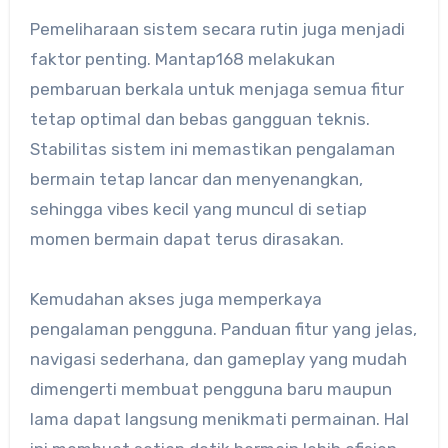
Pemeliharaan sistem secara rutin juga menjadi
faktor penting. Mantap168 melakukan
pembaruan berkala untuk menjaga semua fitur
tetap optimal dan bebas gangguan teknis.
Stabilitas sistem ini memastikan pengalaman
bermain tetap lancar dan menyenangkan,
sehingga vibes kecil yang muncul di setiap
momen bermain dapat terus dirasakan.
Kemudahan akses juga memperkaya
pengalaman pengguna. Panduan fitur yang jelas,
navigasi sederhana, dan gameplay yang mudah
dimengerti membuat pengguna baru maupun
lama dapat langsung menikmati permainan. Hal