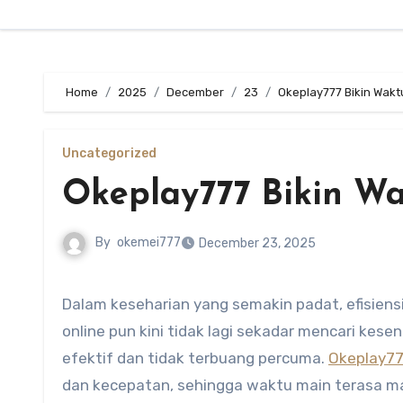
Home
2025
December
23
Okeplay777 Bikin Waktu
Uncategorized
Okeplay777 Bikin Wa
By
okemei777
December 23, 2025
Dalam keseharian yang semakin padat, efisiensi waktu menjadi hal yang sangat berharga. Aktivitas hiburan
online pun kini tidak lagi sekadar mencari ke
efektif dan tidak terbuang percuma.
Okeplay7
dan kecepatan, sehingga waktu main terasa mak