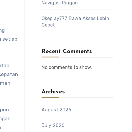
Navigasi Ringan
Okeplay777 Bawa Akses Lebih
Cepat
ng
a setiap
Recent Comments
etapi
No comments to show.
cepatan
jemen
Archives
upun
August 2026
engan
July 2026
e