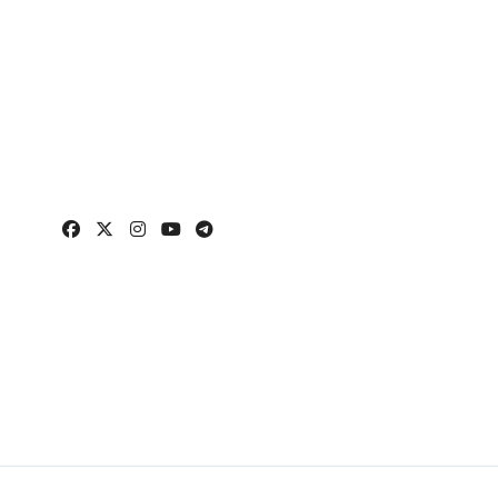
Skip
to
content