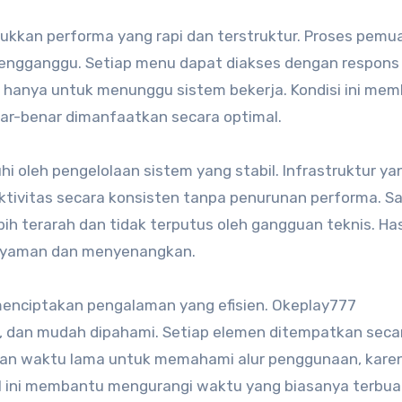
ukkan performa yang rapi dan terstruktur. Proses pemu
engganggu. Setiap menu dapat diakses dengan respons
 hanya untuk menunggu sistem bekerja. Kondisi ini mem
ar-benar dimanfaatkan secara optimal.
hi oleh pengelolaan sistem yang stabil. Infrastruktur ya
tivitas secara konsisten tanpa penurunan performa. S
ebih terarah dan tidak terputus oleh gangguan teknis. Has
 nyaman dan menyenangkan.
menciptakan pengalaman yang efisien. Okeplay777
 dan mudah dipahami. Setiap elemen ditempatkan secar
rlukan waktu lama untuk memahami alur penggunaan, kare
al ini membantu mengurangi waktu yang biasanya terbu