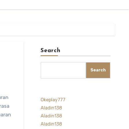
Search
Search
Okeplay777
rasa
Aladin138
caran
Aladin138
Aladin138