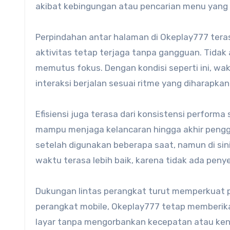
akibat kebingungan atau pencarian menu yang 
Perpindahan antar halaman di Okeplay777 tera
aktivitas tetap terjaga tanpa gangguan. Tidak
memutus fokus. Dengan kondisi seperti ini, wa
interaksi berjalan sesuai ritme yang diharapkan
Efisiensi juga terasa dari konsistensi performa
mampu menjaga kelancaran hingga akhir peng
setelah digunakan beberapa saat, namun di sin
waktu terasa lebih baik, karena tidak ada pen
Dukungan lintas perangkat turut memperkuat pe
perangkat mobile, Okeplay777 tetap memberik
layar tanpa mengorbankan kecepatan atau kenya