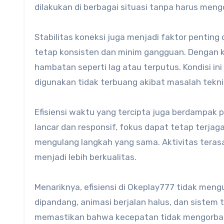
dilakukan di berbagai situasi tanpa harus meng
Stabilitas koneksi juga menjadi faktor penting
tetap konsisten dan minim gangguan. Dengan ko
hambatan seperti lag atau terputus. Kondisi i
digunakan tidak terbuang akibat masalah tekni
Efisiensi waktu yang tercipta juga berdampak 
lancar dan responsif, fokus dapat tetap terjag
mengulang langkah yang sama. Aktivitas terasa
menjadi lebih berkualitas.
Menariknya, efisiensi di Okeplay777 tidak mengu
dipandang, animasi berjalan halus, dan sistem 
memastikan bahwa kecepatan tidak mengorba