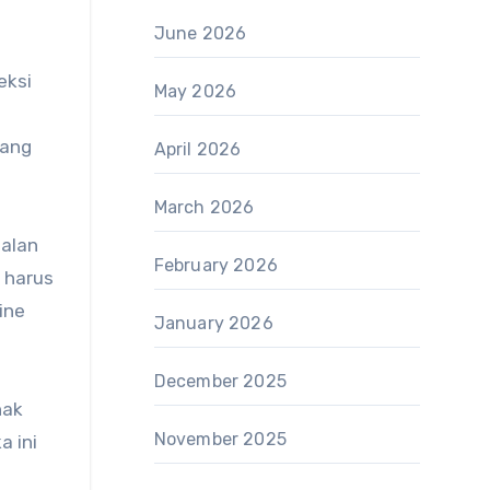
June 2026
eksi
May 2026
yang
April 2026
March 2026
jalan
February 2026
u harus
ine
January 2026
December 2025
nak
November 2025
a ini