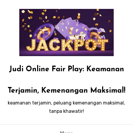
Judi Online Fair Play: Keamanan
Terjamin, Kemenangan Maksimal!
keamanan terjamin, peluang kemenangan maksimal,
tanpa khawatir!