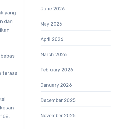
June 2026
ak yang
an dan
May 2026
tikan
April 2026
March 2026
 bebas
February 2026
n terasa
January 2026
ksi
December 2025
 kesan
November 2025
168.