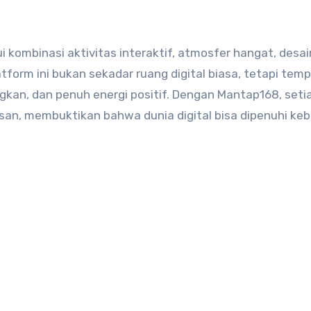
i kombinasi aktivitas interaktif, atmosfer hangat, desai
form ini bukan sekadar ruang digital biasa, tetapi temp
kan, dan penuh energi positif. Dengan Mantap168, seti
n, membuktikan bahwa dunia digital bisa dipenuhi keb