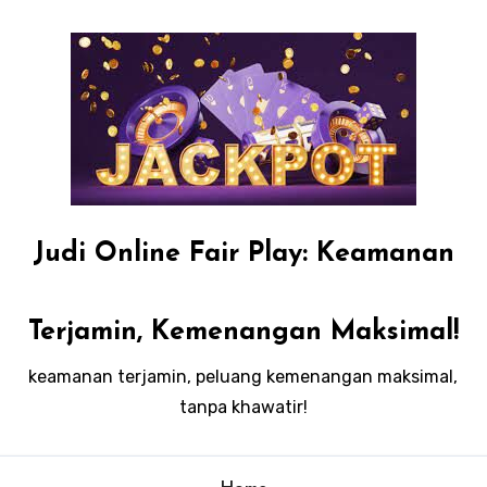
Judi Online Fair Play: Keamanan
Terjamin, Kemenangan Maksimal!
keamanan terjamin, peluang kemenangan maksimal,
tanpa khawatir!