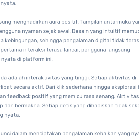
 nyata.
ng menghadirkan aura positif. Tampilan antarmuka ya
pengguna nyaman sejak awal. Desain yang intuitif mem
pa kebingungan, sehingga pengalaman digital tidak tera
pertama interaksi terasa lancar, pengguna langsung
yata di platform ini.
adalah interaktivitas yang tinggi. Setiap aktivitas di
at secara aktif. Dari klik sederhana hingga eksplorasi f
an feedback positif yang memicu rasa senang. Aktivitas
p dan bermakna. Setiap detik yang dihabiskan tidak sek
g nyata.
kunci dalam menciptakan pengalaman kebaikan yang nya