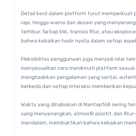
Detail kecil dalam platform turut memperkuat p
rapi, hingga warna dan desain yang menyenan
terhibur. Setiap klik, transisi fitur, atau ekspl
bahwa kebaikan hadir nyata dalam setiap aspe
Fleksibilitas penggunaan juga menjadi nilai 
menyesuaikan cara menikmati platform sesuai p
menghadirkan pengalaman yang santai, autent
berbeda dan setiap interaksi memberikan kepu
Waktu yang dihabiskan di Mantap168 sering teras
yang menyenangkan, atmosfir positif, dan fitur
mendalam, membuktikan bahwa kebaikan memang