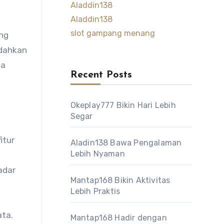
Aladdin138
Aladdin138
slot gampang menang
ng
udahkan
sa
Recent Posts
Okeplay777 Bikin Hari Lebih
Segar
itur
Aladin138 Bawa Pengalaman
Lebih Nyaman
adar
Mantap168 Bikin Aktivitas
Lebih Praktis
ta.
Mantap168 Hadir dengan