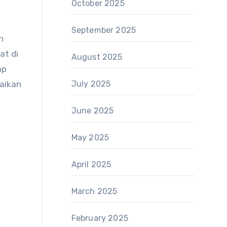
October 2025
September 2025
n
at di
August 2025
ap
aikan
July 2025
June 2025
May 2025
April 2025
March 2025
February 2025