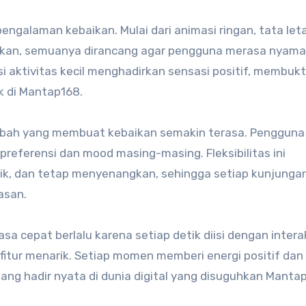
engalaman kebaikan. Mulai dari animasi ringan, tata let
gkan, semuanya dirancang agar pengguna merasa nyam
orasi aktivitas kecil menghadirkan sensasi positif, membuk
k di Mantap168.
tambah yang membuat kebaikan semakin terasa. Pengguna
referensi dan mood masing-masing. Fleksibilitas ini
ik, dan tetap menyenangkan, sehingga setiap kunjunga
asan.
a cepat berlalu karena setiap detik diisi dengan intera
-fitur menarik. Setiap momen memberi energi positif dan
 hadir nyata di dunia digital yang disuguhkan Mantap