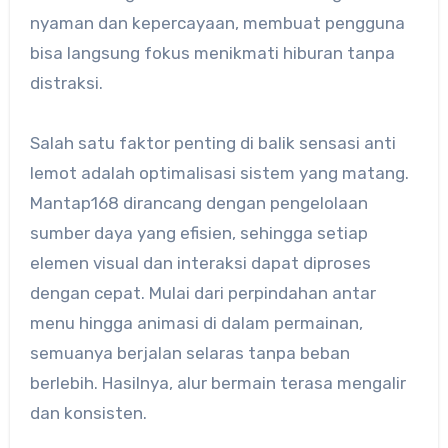
nyaman dan kepercayaan, membuat pengguna
bisa langsung fokus menikmati hiburan tanpa
distraksi.
Salah satu faktor penting di balik sensasi anti
lemot adalah optimalisasi sistem yang matang.
Mantap168 dirancang dengan pengelolaan
sumber daya yang efisien, sehingga setiap
elemen visual dan interaksi dapat diproses
dengan cepat. Mulai dari perpindahan antar
menu hingga animasi di dalam permainan,
semuanya berjalan selaras tanpa beban
berlebih. Hasilnya, alur bermain terasa mengalir
dan konsisten.