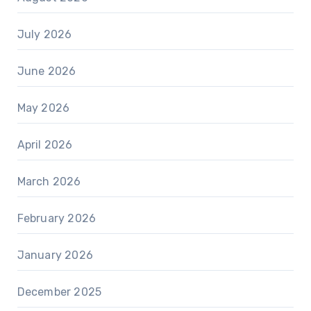
July 2026
June 2026
May 2026
April 2026
March 2026
February 2026
January 2026
December 2025