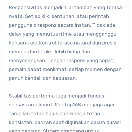
Responsivitas menjadi nilai tambah yang terasa
nyata. Setiap klik, sentuhan, atau perintah
pengguna direspons secara instan. Tidak ada
delay yang memutus ritme atau mengganggu
konsentrasi. Kontrol terasa natural dan presisi,
membuat interaksi lebih hidup dan
menyenangkan. Dengan respons yang cepat,
pemain dapat menikmati setiap momen dengan
penuh kendali dan kepuasan.
Stabilitas performa juga menjadi fondasi
sensasi anti lemot. Mantap168 menjaga agar
tampilan tetap halus dan kinerja tetap
konsisten, bahkan saat digunakan dalam durasi
yang panjang. Sistem dirancang untuk