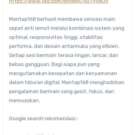
https://www.ted.com/profiles/50795805
Mantap168 berhasil membawa sensasi main
cepat anti lemot melalui kombinasi sistem yang
optimal, responsivitas tinggi, stabilitas
performa, dan desain antarmuka yang efisien.
Setiap sesi bermain terasa ringan, lancar, dan
bebas gangguan. Bagi siapa pun yang
mengutamakan kecepatan dan kenyamanan
dalam hiburan digital, Mantap168 menghadirkan
pengalaman bermain yang gesit, fokus, dan
memuaskan.
Google search rekomendasi :