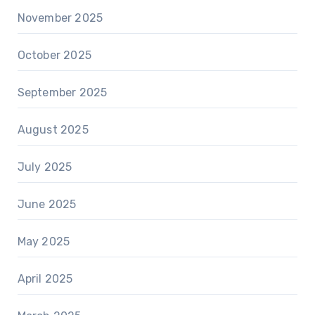
November 2025
October 2025
September 2025
August 2025
July 2025
June 2025
May 2025
April 2025