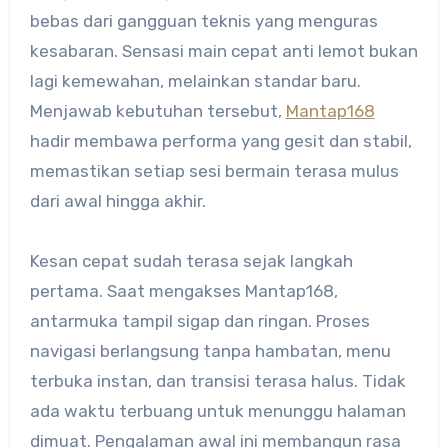
bebas dari gangguan teknis yang menguras
kesabaran. Sensasi main cepat anti lemot bukan
lagi kemewahan, melainkan standar baru.
Menjawab kebutuhan tersebut,
Mantap168
hadir membawa performa yang gesit dan stabil,
memastikan setiap sesi bermain terasa mulus
dari awal hingga akhir.
Kesan cepat sudah terasa sejak langkah
pertama. Saat mengakses Mantap168,
antarmuka tampil sigap dan ringan. Proses
navigasi berlangsung tanpa hambatan, menu
terbuka instan, dan transisi terasa halus. Tidak
ada waktu terbuang untuk menunggu halaman
dimuat. Pengalaman awal ini membangun rasa