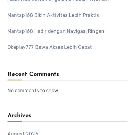
Mantap168 Bikin Aktivitas Lebih Praktis
Mantap168 Hadir dengan Navigasi Ringan
Okeplay777 Bawa Akses Lebih Cepat
Recent Comments
No comments to show.
Archives
August 2026