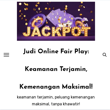
Skip
to
content
Judi Online Fair Play:
Keamanan Terjamin,
Kemenangan Maksimal!
keamanan terjamin, peluang kemenangan
maksimal, tanpa khawatir!