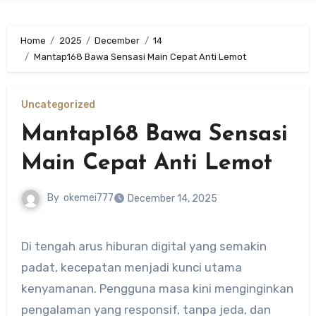
Home
2025
December
14
Mantap168 Bawa Sensasi Main Cepat Anti Lemot
Uncategorized
Mantap168 Bawa Sensasi
Main Cepat Anti Lemot
By
okemei777
December 14, 2025
Di tengah arus hiburan digital yang semakin
padat, kecepatan menjadi kunci utama
kenyamanan. Pengguna masa kini menginginkan
pengalaman yang responsif, tanpa jeda, dan