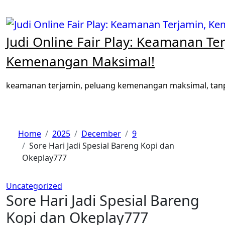
Skip
to
content
Judi Online Fair Play: Keamanan Te
Kemenangan Maksimal!
keamanan terjamin, peluang kemenangan maksimal, tanp
Home
2025
December
9
Sore Hari Jadi Spesial Bareng Kopi dan
Okeplay777
Uncategorized
Sore Hari Jadi Spesial Bareng
Kopi dan Okeplay777