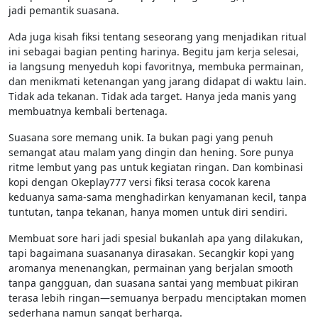
jadi pemantik suasana.
Ada juga kisah fiksi tentang seseorang yang menjadikan ritual
ini sebagai bagian penting harinya. Begitu jam kerja selesai,
ia langsung menyeduh kopi favoritnya, membuka permainan,
dan menikmati ketenangan yang jarang didapat di waktu lain.
Tidak ada tekanan. Tidak ada target. Hanya jeda manis yang
membuatnya kembali bertenaga.
Suasana sore memang unik. Ia bukan pagi yang penuh
semangat atau malam yang dingin dan hening. Sore punya
ritme lembut yang pas untuk kegiatan ringan. Dan kombinasi
kopi dengan Okeplay777 versi fiksi terasa cocok karena
keduanya sama-sama menghadirkan kenyamanan kecil, tanpa
tuntutan, tanpa tekanan, hanya momen untuk diri sendiri.
Membuat sore hari jadi spesial bukanlah apa yang dilakukan,
tapi bagaimana suasananya dirasakan. Secangkir kopi yang
aromanya menenangkan, permainan yang berjalan smooth
tanpa gangguan, dan suasana santai yang membuat pikiran
terasa lebih ringan—semuanya berpadu menciptakan momen
sederhana namun sangat berharga.