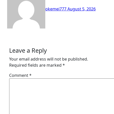
okemei777
August 5, 2026
Leave a Reply
Your email address will not be published.
Required fields are marked
*
Comment
*