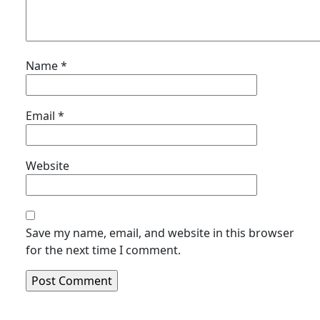
Name
*
Email
*
Website
Save my name, email, and website in this browser
for the next time I comment.