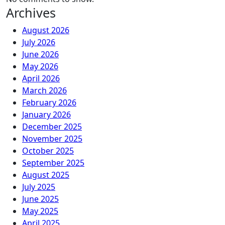
Archives
August 2026
July 2026
June 2026
May 2026
April 2026
March 2026
February 2026
January 2026
December 2025
November 2025
October 2025
September 2025
August 2025
July 2025
June 2025
May 2025
April 2025