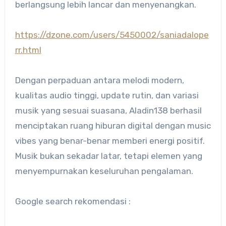
berlangsung lebih lancar dan menyenangkan.
https://dzone.com/users/5450002/saniadalope
rr.html
Dengan perpaduan antara melodi modern,
kualitas audio tinggi, update rutin, dan variasi
musik yang sesuai suasana, Aladin138 berhasil
menciptakan ruang hiburan digital dengan music
vibes yang benar-benar memberi energi positif.
Musik bukan sekadar latar, tetapi elemen yang
menyempurnakan keseluruhan pengalaman.
Google search rekomendasi :