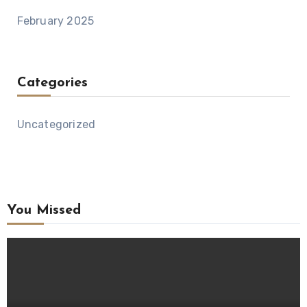
February 2025
Categories
Uncategorized
You Missed