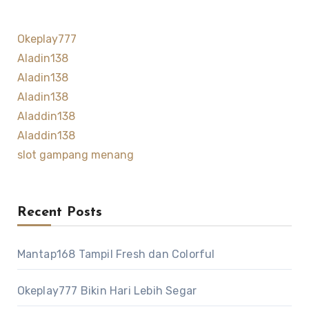
Okeplay777
Aladin138
Aladin138
Aladin138
Aladdin138
Aladdin138
slot gampang menang
Recent Posts
Mantap168 Tampil Fresh dan Colorful
Okeplay777 Bikin Hari Lebih Segar