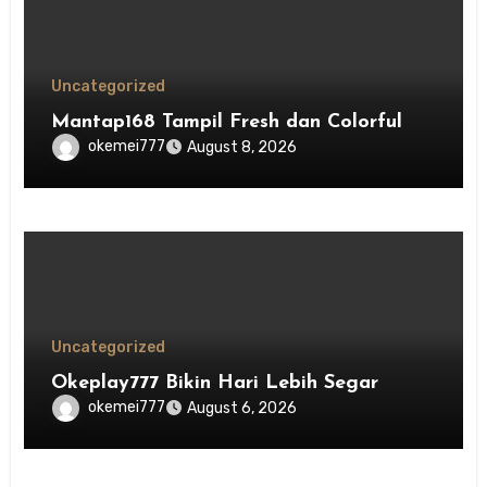
Uncategorized
Mantap168 Tampil Fresh dan Colorful
okemei777
August 8, 2026
Uncategorized
Okeplay777 Bikin Hari Lebih Segar
okemei777
August 6, 2026