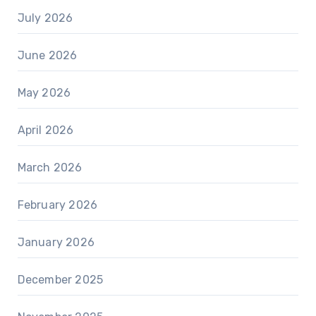
July 2026
June 2026
May 2026
April 2026
March 2026
February 2026
January 2026
December 2025