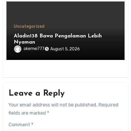
Uncategorized
Aladin138 Bawa Pengalaman Lebih
Nyaman
okemei777
August 5, 2026
Leave a Reply
Your email address will not be published.
Required
fields are marked
*
Comment
*