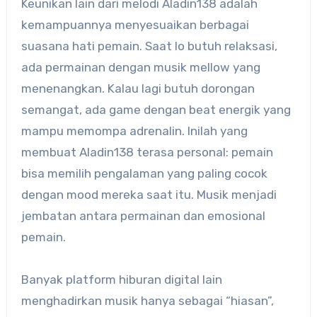
Keunikan lain dari melodi Aladin138 adalah
kemampuannya menyesuaikan berbagai
suasana hati pemain. Saat lo butuh relaksasi,
ada permainan dengan musik mellow yang
menenangkan. Kalau lagi butuh dorongan
semangat, ada game dengan beat energik yang
mampu memompa adrenalin. Inilah yang
membuat Aladin138 terasa personal: pemain
bisa memilih pengalaman yang paling cocok
dengan mood mereka saat itu. Musik menjadi
jembatan antara permainan dan emosional
pemain.
Banyak platform hiburan digital lain
menghadirkan musik hanya sebagai “hiasan”,