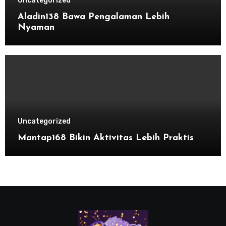
Uncategorized
Aladin138 Bawa Pengalaman Lebih
Nyaman
Uncategorized
Mantap168 Bikin Aktivitas Lebih Praktis