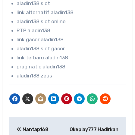
aladin138 slot
link alternatif aladin138
aladin138 slot online
RTP aladin138
link gacor aladin138
aladin138 slot gacor
link terbaru aladin138
pragmatic aladin138
aladin138 zeus
Post
Mantap168
Okeplay777 Hadirkan