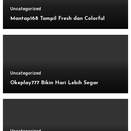
Uncategorized
Mantap168 Tampil Fresh dan Colorful
Uncategorized
Okeplay777 Bikin Hari Lebih Segar