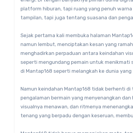
platform hiburan, tapi ruang yang penuh warn
tampilan, tapi juga tentang suasana dan penga
Sejak pertama kali membuka halaman Mantap16
namun lembut, menciptakan kesan yang ramah 
menghadirkan perpaduan antara keindahan visu
seperti mengundang pemain untuk menikmati se
di Mantap168 seperti melangkah ke dunia yang
Namun keindahan Mantap168 tidak berhenti di ta
pengalaman bermain yang menyenangkan dan h
visualnya menawan, dan ritmenya menenangkan
tenang yang berpadu dengan keseruan, membuat