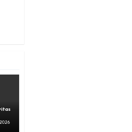
itas
 2026