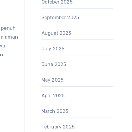
October 2025
September 2025
g penuh
August 2025
ngalaman
hwa
July 2025
un
June 2025
May 2025
April 2025
March 2025
February 2025