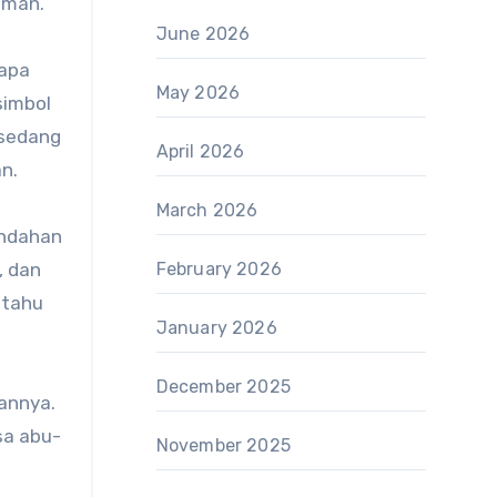
aman.
June 2026
rapa
May 2026
simbol
k sedang
April 2026
n.
March 2026
indahan
, dan
February 2026
 tahu
January 2026
December 2025
annya.
sa abu-
November 2025