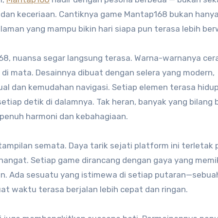
a dan keceriaan. Cantiknya game Mantap168 bukan hanya
laman yang mampu bikin hari siapa pun terasa lebih ber
8, nuansa segar langsung terasa. Warna-warnanya cer
di mata. Desainnya dibuat dengan selera yang modern,
al dan kemudahan navigasi. Setiap elemen terasa hidup
tiap detik di dalamnya. Tak heran, banyak yang bilang 
 penuh harmoni dan kebahagiaan.
mpilan semata. Daya tarik sejati platform ini terletak
angat. Setiap game dirancang dengan gaya yang memi
. Ada sesuatu yang istimewa di setiap putaran—sebua
 waktu terasa berjalan lebih cepat dan ringan.