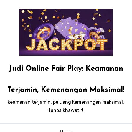
Judi Online Fair Play: Keamanan
Terjamin, Kemenangan Maksimal!
keamanan terjamin, peluang kemenangan maksimal,
tanpa khawatir!