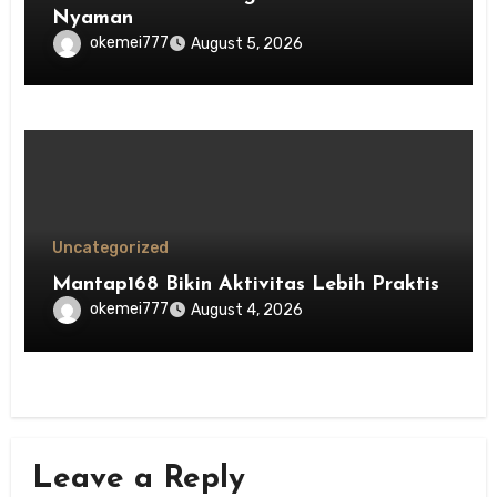
Nyaman
okemei777
August 5, 2026
Uncategorized
Mantap168 Bikin Aktivitas Lebih Praktis
okemei777
August 4, 2026
Leave a Reply