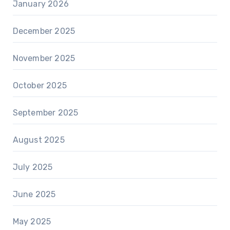
January 2026
December 2025
November 2025
October 2025
September 2025
August 2025
July 2025
June 2025
May 2025