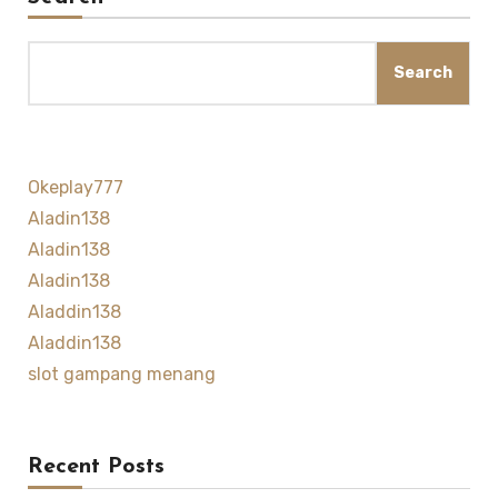
Search
Okeplay777
Aladin138
Aladin138
Aladin138
Aladdin138
Aladdin138
slot gampang menang
Recent Posts