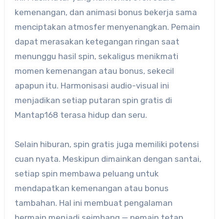
kemenangan, dan animasi bonus bekerja sama
menciptakan atmosfer menyenangkan. Pemain
dapat merasakan ketegangan ringan saat
menunggu hasil spin, sekaligus menikmati
momen kemenangan atau bonus, sekecil
apapun itu. Harmonisasi audio-visual ini
menjadikan setiap putaran spin gratis di
Mantap168 terasa hidup dan seru.
Selain hiburan, spin gratis juga memiliki potensi
cuan nyata. Meskipun dimainkan dengan santai,
setiap spin membawa peluang untuk
mendapatkan kemenangan atau bonus
tambahan. Hal ini membuat pengalaman
bermain menjadi seimbang — pemain tetap