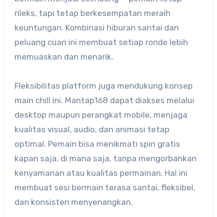
rileks, tapi tetap berkesempatan meraih
keuntungan. Kombinasi hiburan santai dan
peluang cuan ini membuat setiap ronde lebih
memuaskan dan menarik.
Fleksibilitas platform juga mendukung konsep
main chill ini. Mantap168 dapat diakses melalui
desktop maupun perangkat mobile, menjaga
kualitas visual, audio, dan animasi tetap
optimal. Pemain bisa menikmati spin gratis
kapan saja, di mana saja, tanpa mengorbankan
kenyamanan atau kualitas permainan. Hal ini
membuat sesi bermain terasa santai, fleksibel,
dan konsisten menyenangkan.