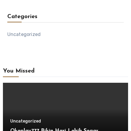
Categories
Uncategorized
You Missed
Uncategorized
Okeplay777 Bikin Hari Lebih Segar