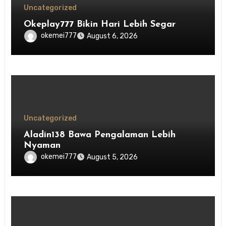
Uncategorized
Okeplay777 Bikin Hari Lebih Segar
okemei777
August 6, 2026
Uncategorized
Aladin138 Bawa Pengalaman Lebih
Nyaman
okemei777
August 5, 2026