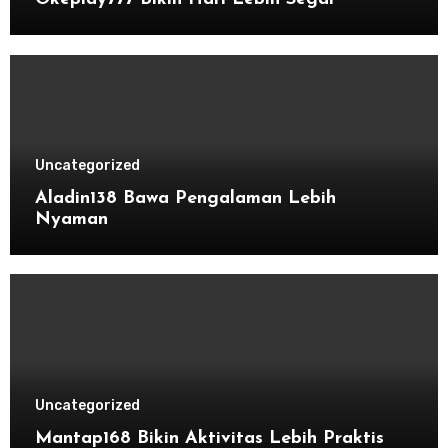
Uncategorized
Aladin138 Bawa Pengalaman Lebih
Nyaman
Uncategorized
Mantap168 Bikin Aktivitas Lebih Praktis