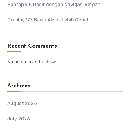
Mantap168 Hadir dengan Navigasi Ringan
Okeplay777 Bawa Akses Lebih Cepat
Recent Comments
No comments to show.
Archives
August 2026
July 2026