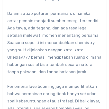
Dalam setiap putaran permainan, dinamika
antar pemain menjadi sumber energi tersendiri.
Ada tawa, ada tegang, dan ada rasa lega
setelah melewati momen menantang bersama.
Suasana seperti ini menumbuhkan chemistry
yang sulit dijelaskan dengan kata-kata.
Okeplay777 berhasil menciptakan ruang di mana
hubungan sosial bisa tumbuh secara natural,
tanpa paksaan, dan tanpa batasan jarak.
Fenomena love booming juga memperlihatkan
bahwa permainan daring tidak hanya sekadar
soal keberuntungan atau strategi. Di balik layar,
ada interaksi sosial yang kompleks—saling