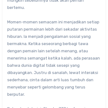
mungkin sebelumnya tidak akan pernah
bertemu.
Momen-momen semacam ini menjadikan setiap
putaran permainan lebih dari sekadar aktivitas
hiburan. Ia menjadi pengalaman sosial yang
bermakna. Ketika seseorang berbagi tawa
dengan pemain lain setelah menang, atau
menerima semangat ketika kalah, ada perasaan
bahwa dunia digital tidak sesepi yang
dibayangkan. Justru di sanalah, lewat interaksi
sederhana, cinta dalam arti luas tumbuh dan
menyebar seperti gelombang yang terus
berputar.