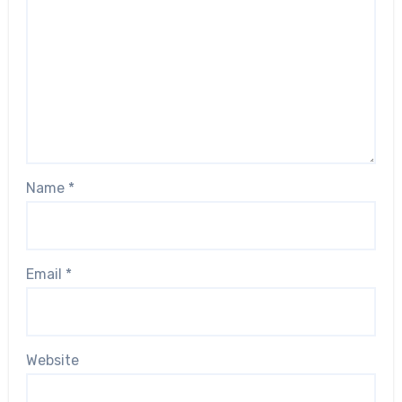
Name
*
Email
*
Website