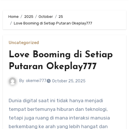
Home
2025
October
25
Love Booming di Setiap Putaran Okeplay777
Uncategorized
Love Booming di Setiap
Putaran Okeplay777
By
okemei777
October 25, 2025
Dunia digital saat ini tidak hanya menjadi
tempat bertemunya hiburan dan teknologi,
tetapi juga ruang di mana interaksi manusia
berkembang ke arah yang lebih hangat dan