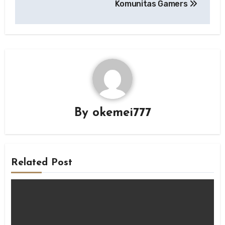
Komunitas Gamers
By
okemei777
Related Post