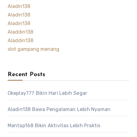
Aladin138
Aladin138
Aladin138
Aladdin138
Aladdin138
slot gampang menang
Recent Posts
Okeplay777 Bikin Hari Lebih Segar
Aladin138 Bawa Pengalaman Lebih Nyaman
Mantap168 Bikin Aktivitas Lebih Praktis