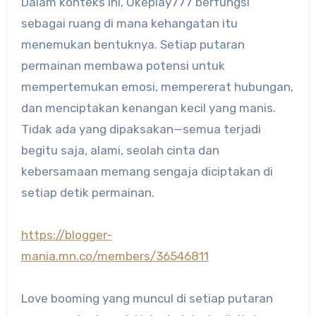
Dalam konteks ini, Okeplay777 berfungsi
sebagai ruang di mana kehangatan itu
menemukan bentuknya. Setiap putaran
permainan membawa potensi untuk
mempertemukan emosi, mempererat hubungan,
dan menciptakan kenangan kecil yang manis.
Tidak ada yang dipaksakan—semua terjadi
begitu saja, alami, seolah cinta dan
kebersamaan memang sengaja diciptakan di
setiap detik permainan.
https://blogger-
mania.mn.co/members/36546811
Love booming yang muncul di setiap putaran