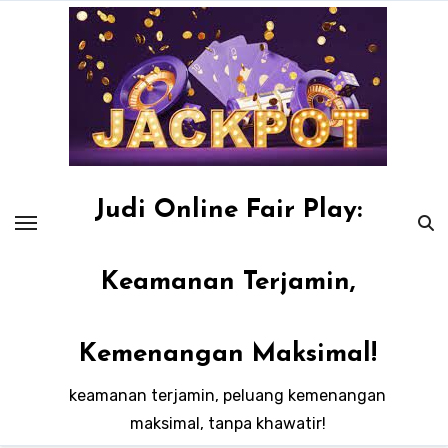
Skip
to
content
Judi Online Fair Play:
Keamanan Terjamin,
Kemenangan Maksimal!
keamanan terjamin, peluang kemenangan
maksimal, tanpa khawatir!