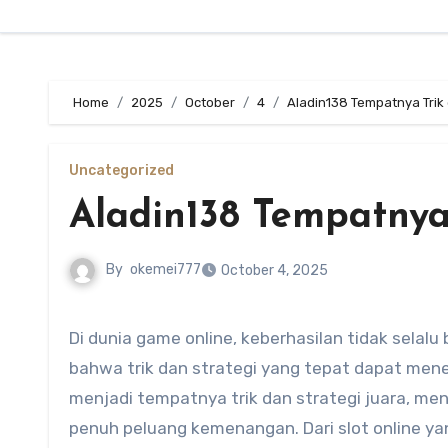
Home
2025
October
4
Aladin138 Tempatnya Trik
Uncategorized
Aladin138 Tempatnya 
By
okemei777
October 4, 2025
Di dunia game online, keberhasilan tidak selalu bergantung pada keberuntungan semata. Pemain yang jeli tahu
bahwa trik dan strategi yang tepat dapat me
menjadi tempatnya trik dan strategi juara, m
penuh peluang kemenangan. Dari slot online yang