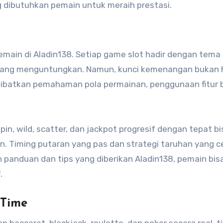
 dibutuhkan pemain untuk meraih prestasi.
emain di Aladin138. Setiap game slot hadir dengan tema 
 yang menguntungkan. Namun, kunci kemenangan bukan
 melibatkan pemahaman pola permainan, penggunaan fitur 
in, wild, scatter, dan jackpot progresif dengan tepat bi
. Timing putaran yang pas dan strategi taruhan yang c
 panduan dan tips yang diberikan Aladin138, pemain bis
.
-Time