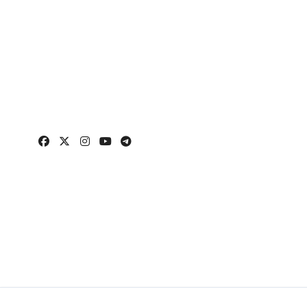
Skip
to
content