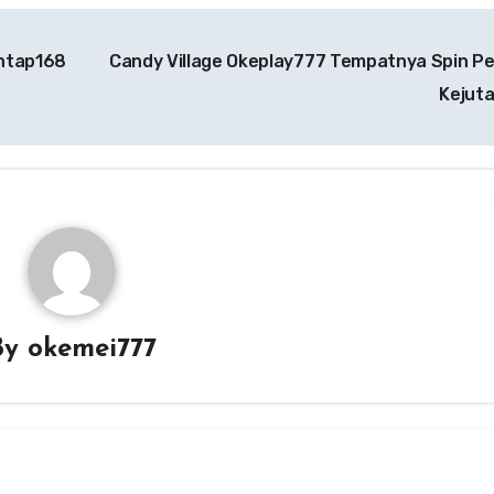
ntap168
Candy Village Okeplay777 Tempatnya Spin P
Kejut
By
okemei777