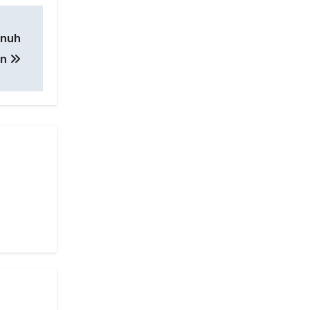
enuh
an