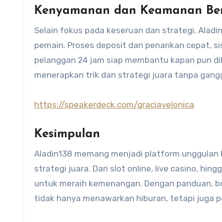
Kenyamanan dan Keamanan Be
Selain fokus pada keseruan dan strategi, Al
pemain. Proses deposit dan penarikan cepat, si
pelanggan 24 jam siap membantu kapan pun di
menerapkan trik dan strategi juara tanpa gang
https://speakerdeck.com/graciavelonica
Kesimpulan
Aladin138 memang menjadi platform unggulan k
strategi juara. Dari slot online, live casino, h
untuk meraih kemenangan. Dengan panduan, bo
tidak hanya menawarkan hiburan, tetapi juga p