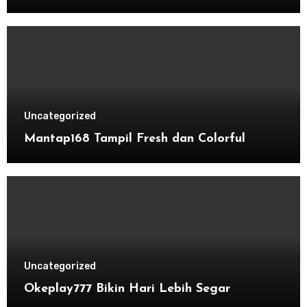
Uncategorized
Mantap168 Tampil Fresh dan Colorful
Uncategorized
Okeplay777 Bikin Hari Lebih Segar