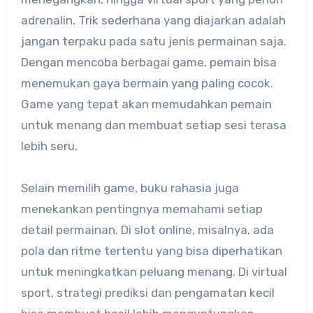
adrenalin. Trik sederhana yang diajarkan adalah
jangan terpaku pada satu jenis permainan saja.
Dengan mencoba berbagai game, pemain bisa
menemukan gaya bermain yang paling cocok.
Game yang tepat akan memudahkan pemain
untuk menang dan membuat setiap sesi terasa
lebih seru.
Selain memilih game, buku rahasia juga
menekankan pentingnya memahami setiap
detail permainan. Di slot online, misalnya, ada
pola dan ritme tertentu yang bisa diperhatikan
untuk meningkatkan peluang menang. Di virtual
sport, strategi prediksi dan pengamatan kecil