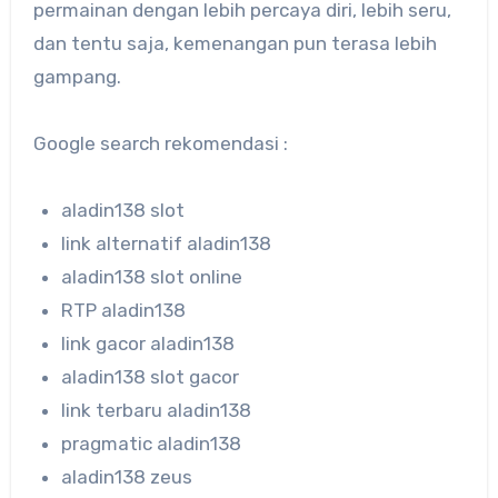
permainan dengan lebih percaya diri, lebih seru,
dan tentu saja, kemenangan pun terasa lebih
gampang.
Google search rekomendasi :
aladin138 slot
link alternatif aladin138
aladin138 slot online
RTP aladin138
link gacor aladin138
aladin138 slot gacor
link terbaru aladin138
pragmatic aladin138
aladin138 zeus