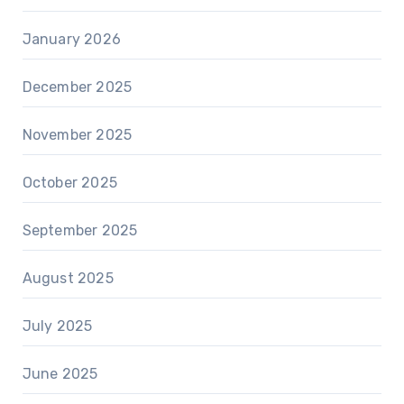
January 2026
December 2025
November 2025
October 2025
September 2025
August 2025
July 2025
June 2025