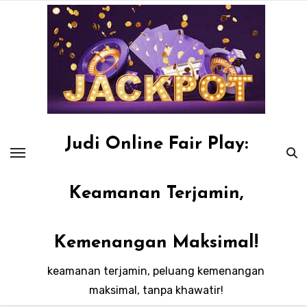
Skip
to
content
Judi Online Fair Play:
Keamanan Terjamin,
Kemenangan Maksimal!
keamanan terjamin, peluang kemenangan
maksimal, tanpa khawatir!