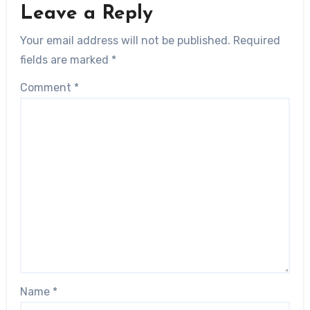
Leave a Reply
Your email address will not be published.
Required
fields are marked
*
Comment
*
Name
*