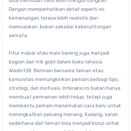
bisa membuat hasil lebih menguntungkan.
Dengan memperhatikan detail seperti ini,
kemenangan terasa lebih realistis dan
memuaskan, bukan sekadar keberuntungan
semata.
Fitur mabar atau main bareng juga menjadi
bagian dari trik gokil dalam buku rahasia
Aladin138. Bermain bersama teman atau
komunitas memungkinkan pemain berbagi tips,
strategi, dan motivasi. Interaksi ini bukan hanya
membuat permainan lebih hidup, tetapi juga
membantu pemain menemukan cara baru untuk
meningkatkan peluang menang. Kadang, saran
sederhana dari teman bisa menjadi kunci untuk