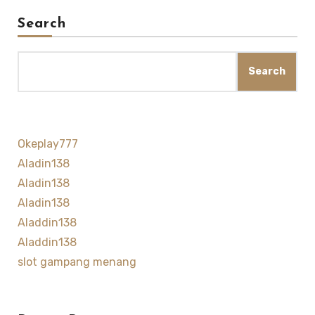
Search
Search
Okeplay777
Aladin138
Aladin138
Aladin138
Aladdin138
Aladdin138
slot gampang menang