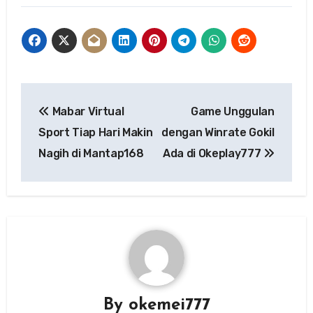
Post
Mabar Virtual
Game Unggulan
navigation
Sport Tiap Hari Makin
dengan Winrate Gokil
Nagih di Mantap168
Ada di Okeplay777
By
okemei777