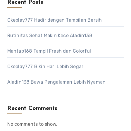
Recent Posts
Okeplay777 Hadir dengan Tampilan Bersih
Rutinitas Sehat Makin Kece Aladin138
Mantap168 Tampil Fresh dan Colorful
Okeplay777 Bikin Hari Lebih Segar
Aladin138 Bawa Pengalaman Lebih Nyaman
Recent Comments
No comments to show.