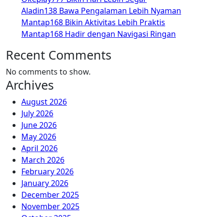
Aladin138 Bawa Pengalaman Lebih Nyaman
Mantap168 Bikin Aktivitas Lebih Praktis
Mantap168 Hadir dengan Navigasi Ringan
Recent Comments
No comments to show.
Archives
August 2026
July 2026
June 2026
May 2026
April 2026
March 2026
February 2026
January 2026
December 2025
November 2025