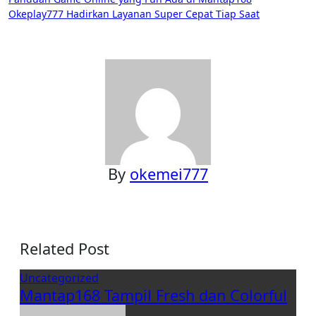
Post
Okeplay777 Hadirkan Layanan Super Cepat Tiap Saat
navigation
By
okemei777
Related Post
Uncategorized
Mantap168 Tampil Fresh dan Colorful