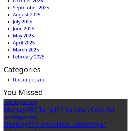
October 2025
September 2025
August 2025
July 2025
June 2025
May 2025
April 2025
March 2025
February 2025
Categories
Uncategorized
You Missed
Uncategorized
Mantap168 Tampil Fresh dan Colorful
Uncategorized
Okeplay777 Bikin Hari Lebih Segar