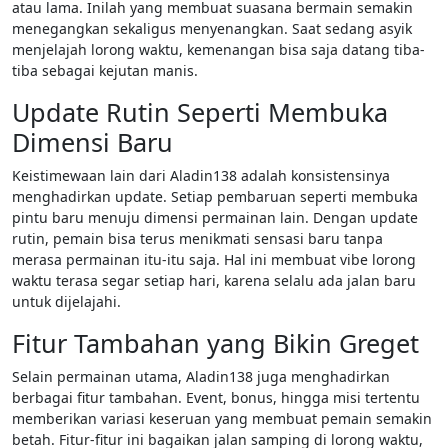
atau lama. Inilah yang membuat suasana bermain semakin
menegangkan sekaligus menyenangkan. Saat sedang asyik
menjelajah lorong waktu, kemenangan bisa saja datang tiba-
tiba sebagai kejutan manis.
Update Rutin Seperti Membuka
Dimensi Baru
Keistimewaan lain dari Aladin138 adalah konsistensinya
menghadirkan update. Setiap pembaruan seperti membuka
pintu baru menuju dimensi permainan lain. Dengan update
rutin, pemain bisa terus menikmati sensasi baru tanpa
merasa permainan itu-itu saja. Hal ini membuat vibe lorong
waktu terasa segar setiap hari, karena selalu ada jalan baru
untuk dijelajahi.
Fitur Tambahan yang Bikin Greget
Selain permainan utama, Aladin138 juga menghadirkan
berbagai fitur tambahan. Event, bonus, hingga misi tertentu
memberikan variasi keseruan yang membuat pemain semakin
betah. Fitur-fitur ini bagaikan jalan samping di lorong waktu,