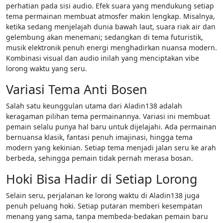
perhatian pada sisi audio. Efek suara yang mendukung setiap
tema permainan membuat atmosfer makin lengkap. Misalnya,
ketika sedang menjelajah dunia bawah laut, suara riak air dan
gelembung akan menemani; sedangkan di tema futuristik,
musik elektronik penuh energi menghadirkan nuansa modern.
Kombinasi visual dan audio inilah yang menciptakan vibe
lorong waktu yang seru.
Variasi Tema Anti Bosen
Salah satu keunggulan utama dari Aladin138 adalah
keragaman pilihan tema permainannya. Variasi ini membuat
pemain selalu punya hal baru untuk dijelajahi. Ada permainan
bernuansa klasik, fantasi penuh imajinasi, hingga tema
modern yang kekinian. Setiap tema menjadi jalan seru ke arah
berbeda, sehingga pemain tidak pernah merasa bosan.
Hoki Bisa Hadir di Setiap Lorong
Selain seru, perjalanan ke lorong waktu di Aladin138 juga
penuh peluang hoki. Setiap putaran memberi kesempatan
menang yang sama, tanpa membeda-bedakan pemain baru