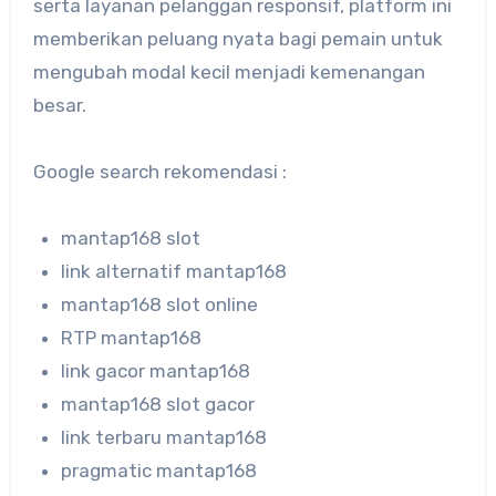
serta layanan pelanggan responsif, platform ini
memberikan peluang nyata bagi pemain untuk
mengubah modal kecil menjadi kemenangan
besar.
Google search rekomendasi :
mantap168 slot
link alternatif mantap168
mantap168 slot online
RTP mantap168
link gacor mantap168
mantap168 slot gacor
link terbaru mantap168
pragmatic mantap168