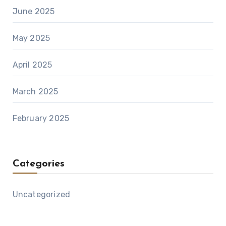
June 2025
May 2025
April 2025
March 2025
February 2025
Categories
Uncategorized