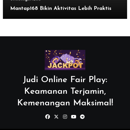
Mantap168 Bikin Aktivitas Lebih Praktis
Judi Online Fair Play:
Keamanan Terjamin,
Kemenangan Maksimal!