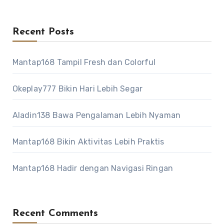
Recent Posts
Mantap168 Tampil Fresh dan Colorful
Okeplay777 Bikin Hari Lebih Segar
Aladin138 Bawa Pengalaman Lebih Nyaman
Mantap168 Bikin Aktivitas Lebih Praktis
Mantap168 Hadir dengan Navigasi Ringan
Recent Comments