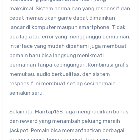
maksimal. Sistem permainan yang responsif dan
cepat memastikan game dapat dimainkan
lancar di komputer maupun smartphone. Tidak
ada lag atau error yang mengganggu permainan.
Interface yang mudah dipahami juga membuat
pemain baru bisa langsung menikmati
permainan tanpa kebingungan. Kombinasi grafis
memukau, audio berkualitas, dan sistem
responsif ini membuat setiap sesi bermain
semakin seru.
Selain itu, Mantap168 juga menghadirkan bonus
dan reward yang menambah peluang meraih
jackpot. Pemain bisa memanfaatkan berbagai
promo, seperti bonus deposit, free spins,