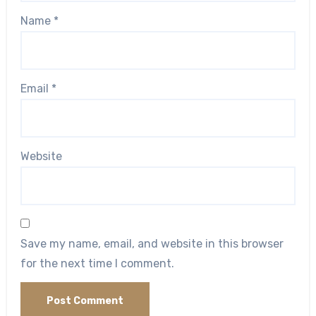
Name
*
Email
*
Website
Save my name, email, and website in this browser
for the next time I comment.