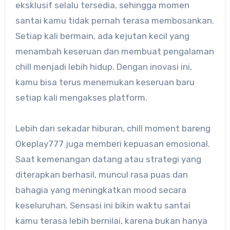
eksklusif selalu tersedia, sehingga momen
santai kamu tidak pernah terasa membosankan.
Setiap kali bermain, ada kejutan kecil yang
menambah keseruan dan membuat pengalaman
chill menjadi lebih hidup. Dengan inovasi ini,
kamu bisa terus menemukan keseruan baru
setiap kali mengakses platform.
Lebih dari sekadar hiburan, chill moment bareng
Okeplay777 juga memberi kepuasan emosional.
Saat kemenangan datang atau strategi yang
diterapkan berhasil, muncul rasa puas dan
bahagia yang meningkatkan mood secara
keseluruhan. Sensasi ini bikin waktu santai
kamu terasa lebih bernilai, karena bukan hanya