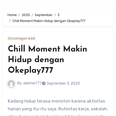
Home
2025
September
3
Chill Moment Makin Hidup dengan Okeplay777
Uncategorized
Chill Moment Makin
Hidup dengan
Okeplay777
By
okemei777
September 3, 2025
Kadang hidup terasa monoton karena aktivitas
harian yang itu-itu saja. Rutinitas kerja, sekolah,