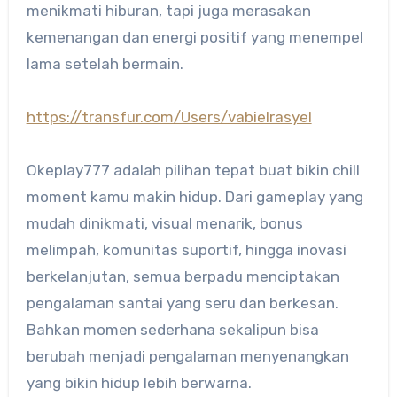
menikmati hiburan, tapi juga merasakan
kemenangan dan energi positif yang menempel
lama setelah bermain.
https://transfur.com/Users/vabielrasyel
Okeplay777 adalah pilihan tepat buat bikin chill
moment kamu makin hidup. Dari gameplay yang
mudah dinikmati, visual menarik, bonus
melimpah, komunitas suportif, hingga inovasi
berkelanjutan, semua berpadu menciptakan
pengalaman santai yang seru dan berkesan.
Bahkan momen sederhana sekalipun bisa
berubah menjadi pengalaman menyenangkan
yang bikin hidup lebih berwarna.