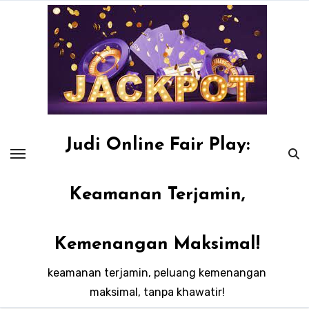
Skip
to
content
Judi Online Fair Play:
Keamanan Terjamin,
Kemenangan Maksimal!
keamanan terjamin, peluang kemenangan
maksimal, tanpa khawatir!