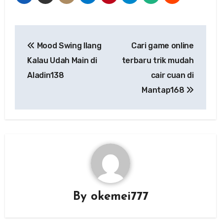
Post
Mood Swing Ilang
Cari game online
navigation
Kalau Udah Main di
terbaru trik mudah
Aladin138
cair cuan di
Mantap168
By
okemei777