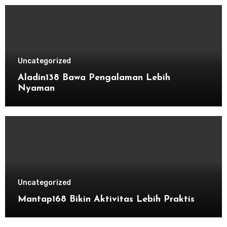
Uncategorized
Aladin138 Bawa Pengalaman Lebih
Nyaman
Uncategorized
Mantap168 Bikin Aktivitas Lebih Praktis