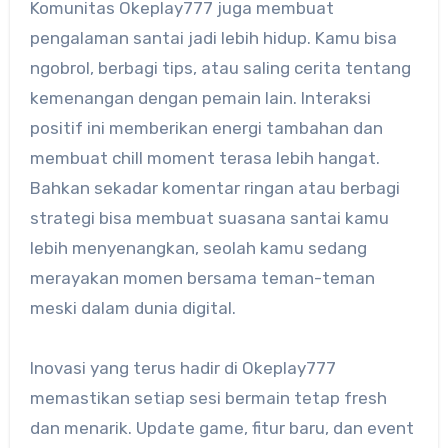
Komunitas Okeplay777 juga membuat
pengalaman santai jadi lebih hidup. Kamu bisa
ngobrol, berbagi tips, atau saling cerita tentang
kemenangan dengan pemain lain. Interaksi
positif ini memberikan energi tambahan dan
membuat chill moment terasa lebih hangat.
Bahkan sekadar komentar ringan atau berbagi
strategi bisa membuat suasana santai kamu
lebih menyenangkan, seolah kamu sedang
merayakan momen bersama teman-teman
meski dalam dunia digital.
Inovasi yang terus hadir di Okeplay777
memastikan setiap sesi bermain tetap fresh
dan menarik. Update game, fitur baru, dan event