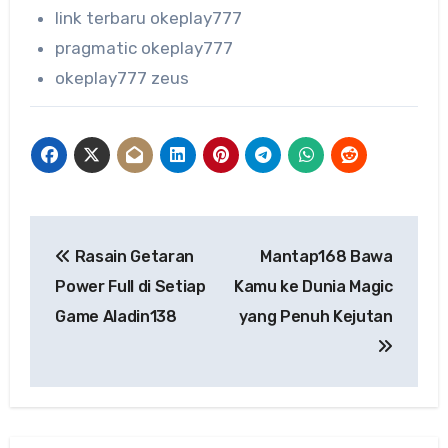
link terbaru okeplay777
pragmatic okeplay777
okeplay777 zeus
Post
Rasain Getaran
Mantap168 Bawa
navigation
Power Full di Setiap
Kamu ke Dunia Magic
Game Aladin138
yang Penuh Kejutan