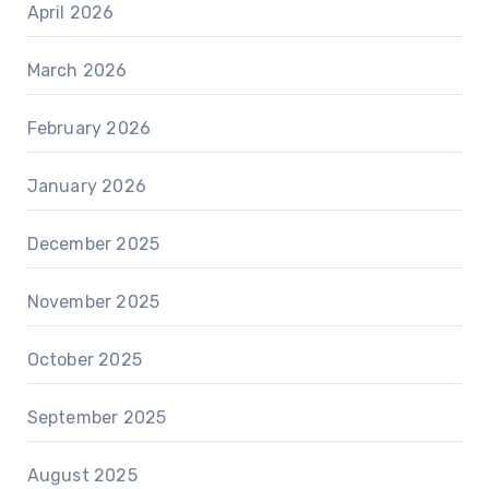
April 2026
March 2026
February 2026
January 2026
December 2025
November 2025
October 2025
September 2025
August 2025