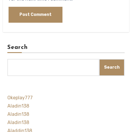
Search
Search
Okeplay777
Aladin138
Aladin138
Aladin138
Aladdin138