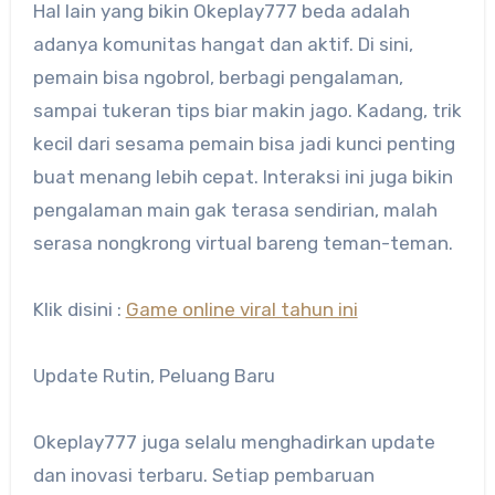
Hal lain yang bikin Okeplay777 beda adalah
adanya komunitas hangat dan aktif. Di sini,
pemain bisa ngobrol, berbagi pengalaman,
sampai tukeran tips biar makin jago. Kadang, trik
kecil dari sesama pemain bisa jadi kunci penting
buat menang lebih cepat. Interaksi ini juga bikin
pengalaman main gak terasa sendirian, malah
serasa nongkrong virtual bareng teman-teman.
Klik disini :
Game online viral tahun ini
Update Rutin, Peluang Baru
Okeplay777 juga selalu menghadirkan update
dan inovasi terbaru. Setiap pembaruan