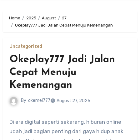
Home
2025
August
27
Okeplay777 Jadi Jalan Cepat Menuju Kemenangan
Uncategorized
Okeplay777 Jadi Jalan
Cepat Menuju
Kemenangan
By
okemei777
August 27, 2025
Di era digital seperti sekarang, hiburan online
udah jadi bagian penting dari gaya hidup anak