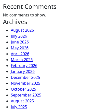
Recent Comments
No comments to show.
Archives
August 2026
July 2026
June 2026
May 2026
April 2026
March 2026
February 2026
January 2026
December 2025
November 2025
October 2025
September 2025
August 2025
July 2025