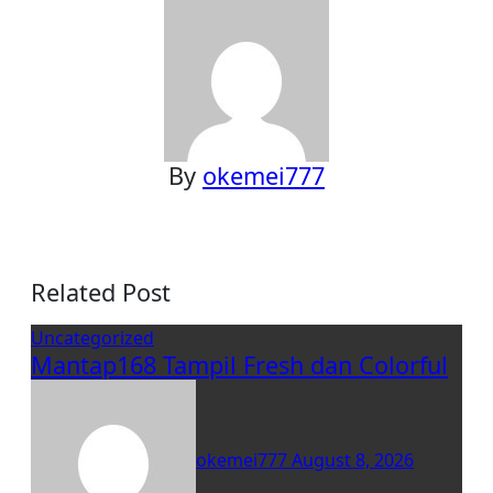
By
okemei777
Related Post
Uncategorized
Mantap168 Tampil Fresh dan Colorful
okemei777
August 8, 2026