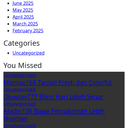
June 2025
May 2025
April 2025
March 2025
February 2025
Categories
Uncategorized
You Missed
Uncategorized
Mantap168 Tampil Fresh dan Colorful
Uncategorized
Okeplay777 Bikin Hari Lebih Segar
Uncategorized
Aladin138 Bawa Pengalaman Lebih
Nyaman
Uncategorized