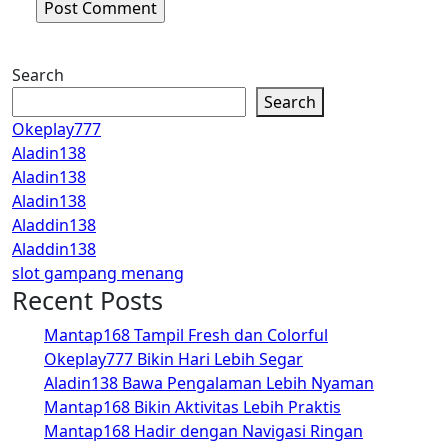
Search
Search
Okeplay777
Aladin138
Aladin138
Aladin138
Aladdin138
Aladdin138
slot gampang menang
Recent Posts
Mantap168 Tampil Fresh dan Colorful
Okeplay777 Bikin Hari Lebih Segar
Aladin138 Bawa Pengalaman Lebih Nyaman
Mantap168 Bikin Aktivitas Lebih Praktis
Mantap168 Hadir dengan Navigasi Ringan