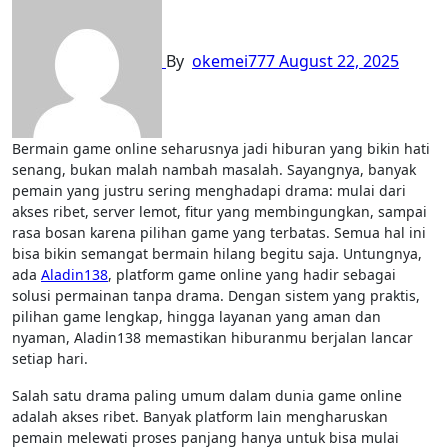
By
okemei777
August 22, 2025
Bermain game online seharusnya jadi hiburan yang bikin hati
senang, bukan malah nambah masalah. Sayangnya, banyak
pemain yang justru sering menghadapi drama: mulai dari
akses ribet, server lemot, fitur yang membingungkan, sampai
rasa bosan karena pilihan game yang terbatas. Semua hal ini
bisa bikin semangat bermain hilang begitu saja. Untungnya,
ada
Aladin138
, platform game online yang hadir sebagai
solusi permainan tanpa drama. Dengan sistem yang praktis,
pilihan game lengkap, hingga layanan yang aman dan
nyaman, Aladin138 memastikan hiburanmu berjalan lancar
setiap hari.
Salah satu drama paling umum dalam dunia game online
adalah akses ribet. Banyak platform lain mengharuskan
pemain melewati proses panjang hanya untuk bisa mulai