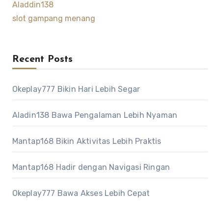
Aladdin138
slot gampang menang
Recent Posts
Okeplay777 Bikin Hari Lebih Segar
Aladin138 Bawa Pengalaman Lebih Nyaman
Mantap168 Bikin Aktivitas Lebih Praktis
Mantap168 Hadir dengan Navigasi Ringan
Okeplay777 Bawa Akses Lebih Cepat