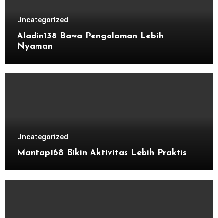
Uncategorized
Aladin138 Bawa Pengalaman Lebih
Nyaman
Uncategorized
Mantap168 Bikin Aktivitas Lebih Praktis