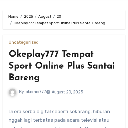
Home
2025
August
20
Okeplay777 Tempat Sport Online Plus Santai Bareng
Uncategorized
Okeplay777 Tempat
Sport Online Plus Santai
Bareng
By
okemei777
August 20, 2025
Di era serba digital seperti sekarang, hiburan
nggak lagi terbatas pada acara televisi atau