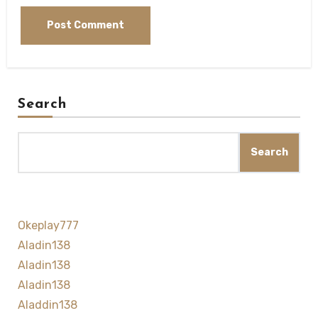
Search
Search
Okeplay777
Aladin138
Aladin138
Aladin138
Aladdin138