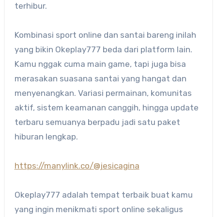
terhibur.
Kombinasi sport online dan santai bareng inilah
yang bikin Okeplay777 beda dari platform lain.
Kamu nggak cuma main game, tapi juga bisa
merasakan suasana santai yang hangat dan
menyenangkan. Variasi permainan, komunitas
aktif, sistem keamanan canggih, hingga update
terbaru semuanya berpadu jadi satu paket
hiburan lengkap.
https://manylink.co/@jesicagina
Okeplay777 adalah tempat terbaik buat kamu
yang ingin menikmati sport online sekaligus