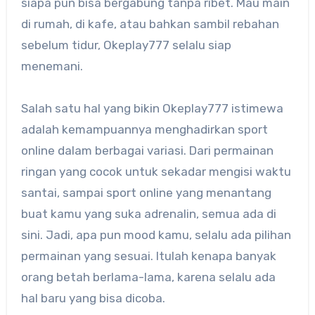
siapa pun bisa bergabung tanpa ribet. Mau main
di rumah, di kafe, atau bahkan sambil rebahan
sebelum tidur, Okeplay777 selalu siap
menemani.
Salah satu hal yang bikin Okeplay777 istimewa
adalah kemampuannya menghadirkan sport
online dalam berbagai variasi. Dari permainan
ringan yang cocok untuk sekadar mengisi waktu
santai, sampai sport online yang menantang
buat kamu yang suka adrenalin, semua ada di
sini. Jadi, apa pun mood kamu, selalu ada pilihan
permainan yang sesuai. Itulah kenapa banyak
orang betah berlama-lama, karena selalu ada
hal baru yang bisa dicoba.