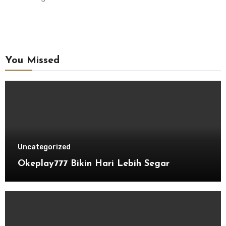
You Missed
Uncategorized
Okeplay777 Bikin Hari Lebih Segar