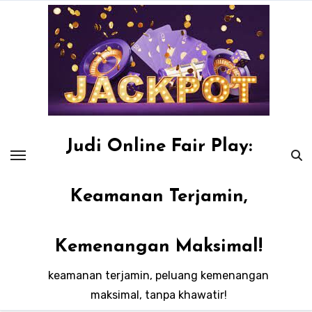
Skip
to
content
Judi Online Fair Play:
Keamanan Terjamin,
Kemenangan Maksimal!
keamanan terjamin, peluang kemenangan
maksimal, tanpa khawatir!