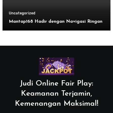
Uncategorized
Mantap168 Hadir dengan Navigasi Ringan
Judi Online Fair Play:
Keamanan Terjamin,
Kemenangan Maksimal!