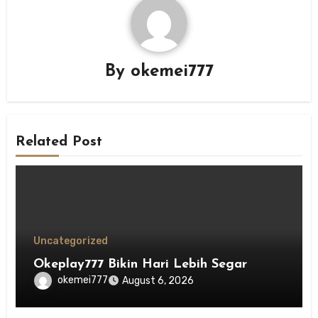
By
okemei777
Related Post
Uncategorized
Okeplay777 Bikin Hari Lebih Segar
okemei777
August 6, 2026