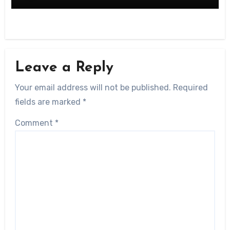
Leave a Reply
Your email address will not be published.
Required
fields are marked
*
Comment
*