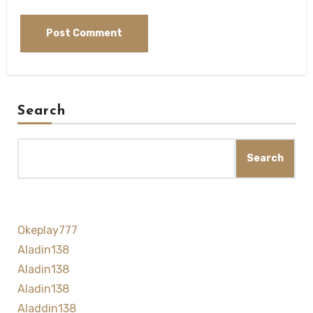
Search
Search
Okeplay777
Aladin138
Aladin138
Aladin138
Aladdin138