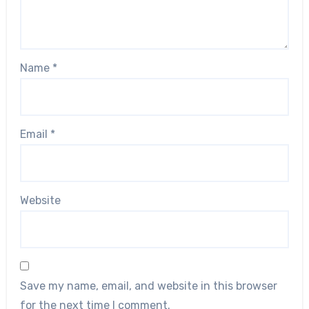
Name
*
Email
*
Website
Save my name, email, and website in this browser
for the next time I comment.