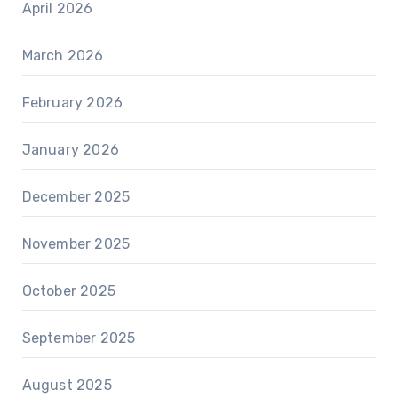
April 2026
March 2026
February 2026
January 2026
December 2025
November 2025
October 2025
September 2025
August 2025