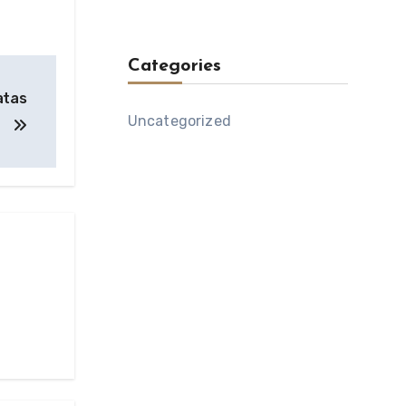
Categories
atas
Uncategorized