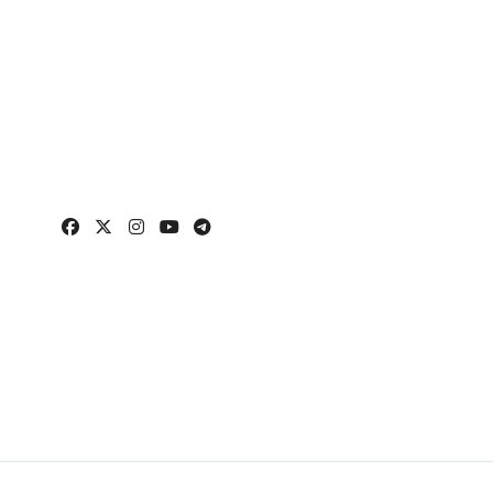
Skip
to
content