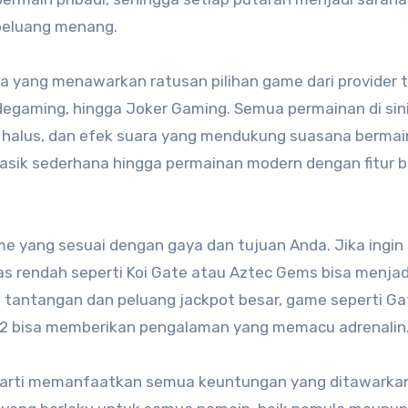
peluang menang.
aya yang menawarkan ratusan pilihan game dari provider
adegaming, hingga Joker Gaming. Semua permainan di sin
i halus, dan efek suara yang mendukung suasana bermai
lasik sederhana hingga permainan modern dengan fitur 
me yang sesuai dengan gaya dan tujuan Anda. Jika ingin
litas rendah seperti Koi Gate atau Aztec Gems bisa menjad
ka tantangan dan peluang jackpot besar, game seperti Ga
s 2 bisa memberikan pengalaman yang memacu adrenalin
berarti memanfaatkan semua keuntungan yang ditawarka