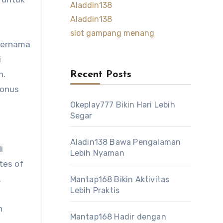
Aladdin138
Aladdin138
slot gampang menang
 ternama
i
n.
Recent Posts
bonus
Okeplay777 Bikin Hari Lebih
Segar
Aladin138 Bawa Pengalaman
i
Lebih Nyaman
tes of
.
Mantap168 Bikin Aktivitas
Lebih Praktis
n
Mantap168 Hadir dengan