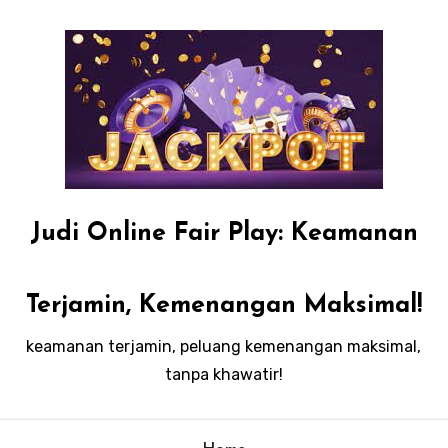
Judi Online Fair Play: Keamanan
Terjamin, Kemenangan Maksimal!
keamanan terjamin, peluang kemenangan maksimal,
tanpa khawatir!