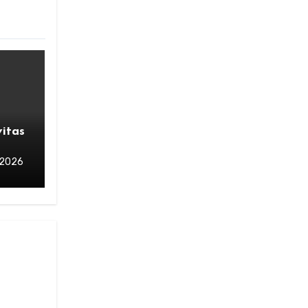
itas
 2026