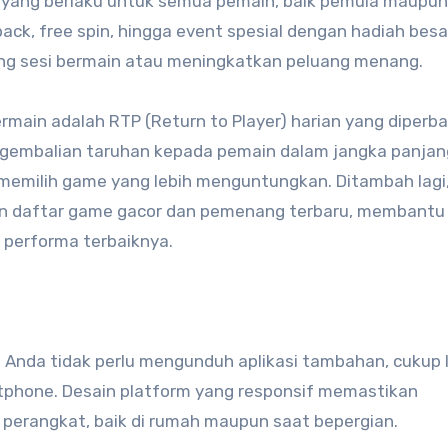
n yang berlaku untuk semua pemain, baik pemula maupun
ack, free spin, hingga event spesial dengan hadiah besa
g sesi bermain atau meningkatkan peluang menang.
rmain adalah RTP (Return to Player) harian yang diperba
ngembalian taruhan kepada pemain dalam jangka panjan
memilih game yang lebih menguntungkan. Ditambah lagi
an daftar game gacor dan pemenang terbaru, membantu
performa terbaiknya.
. Anda tidak perlu mengunduh aplikasi tambahan, cukup 
rtphone. Desain platform yang responsif memastikan
perangkat, baik di rumah maupun saat bepergian.